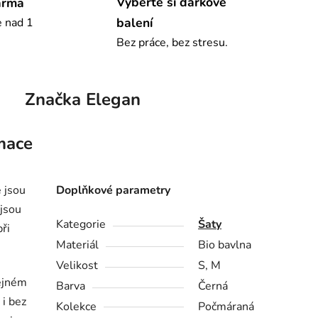
Vyberte si dárkové
arma
balení
e nad 1
Bez práce, bez stresu.
Značka
Elegan
mace
 jsou
Doplňkové parametry
jsou
Kategorie
Šaty
ři
Materiál
Bio bavlna
Velikost
S, M
tejném
Barva
Černá
 i bez
Kolekce
Počmáraná