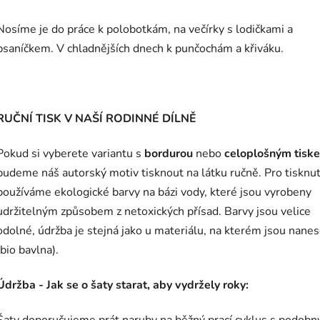
Nosíme je do práce k polobotkám, na večírky s lodičkami a
psaníčkem. V chladnějších dnech k punčochám a křiváku.
RUČNÍ TISK V NAŠÍ RODINNÉ DÍLNĚ
Pokud si vyberete variantu s
bordurou
nebo
celoplošným tisk
budeme náš autorský motiv tisknout na látku ručně. Pro tisknut
používáme ekologické barvy na bázi vody, které jsou vyrobeny
udržitelným způsobem z netoxických přísad. Barvy jsou velice
odolné, údržba je stejná jako u materiálu, na kterém jsou nane
(bio bavlna).
Údržba - Jak se o šaty starat, aby vydržely roky:
Šaty doporučujeme prát naruby na běžný prací cyklus s podobn