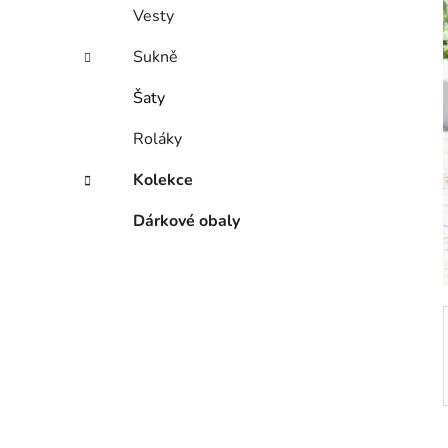
í
Vesty
p
a
Sukně
n
Šaty
e
l
Roláky
Kolekce
Dárkové obaly