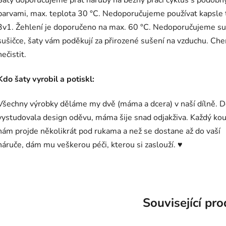
barvami,
max. teplota 30 °C. Nedoporučujeme používat kapsle 
3v1.
Žehlení je doporučeno na max. 60 °C. Nedoporučujeme suš
sušičce, šaty vám poděkují za přirozené sušení na vzduchu. Ch
nečistit.
Kdo šaty vyrobil a potiskl:
Všechny výrobky děláme my dvě (máma a dcera) v naší dílně. D
vystudovala design oděvu, máma šije snad odjakživa. Každý ko
nám projde několikrát pod rukama a než se dostane až do vaší
náruče, dám mu veškerou péči, kterou si zaslouží. ♥
Související pr