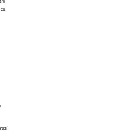
ani
uce,
a
razí.