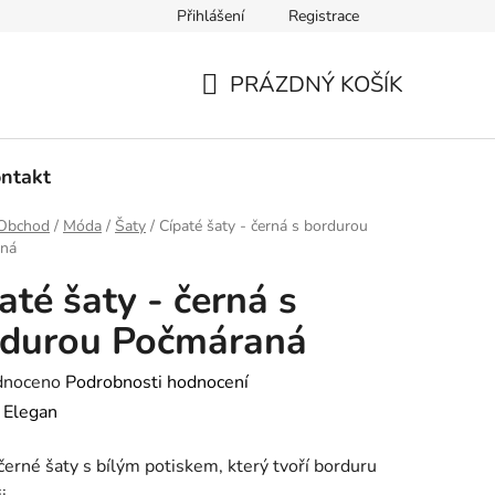
Přihlášení
Registrace
dmínky ochrany osobních údajů
Ověřování recenzí
Hodnoce
PRÁZDNÝ KOŠÍK
NÁKUPNÍ
KOŠÍK
ntakt
Obchod
/
Móda
/
Šaty
/
Cípaté šaty - černá s bordurou
ná
até šaty - černá s
rdurou Počmáraná
né
dnoceno
Podrobnosti hodnocení
ení
:
Elegan
tu
černé šaty s bílým potiskem, který tvoří borduru