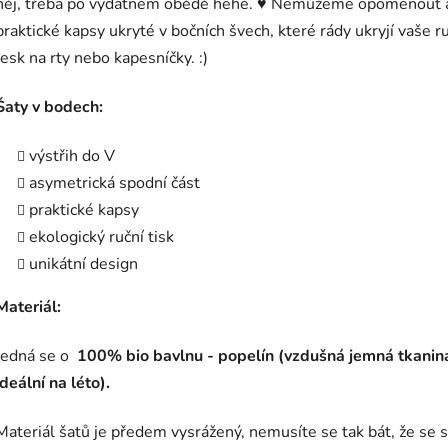
něj, třeba po vydatném obědě hehe. ♥ Nemůžeme opomenout 
praktické kapsy ukryté v bočních švech, které rády ukryjí vaše r
lesk na rty nebo kapesníčky. :)
Šaty v bodech:
výstřih do V
asymetrická spodní část
praktické kapsy
ekologický ruční tisk
unikátní design
Materiál:
Jedná se o
100% bio bavlnu - popelín (vzdušná jemná tkanin
ideální na léto).
Materiál šatů je předem vysrážený, nemusíte se tak bát, že se s