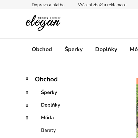
Přejít
Doprava a platba
Vrácení zboží a reklamace
na
obsah
Obchod
Šperky
Doplňky
Mó
P
K
Přeskočit
Obchod
a
kategorie
o
t
s
Šperky
e
t
g
Doplňky
r
o
a
r
Móda
i
n
e
n
Barety