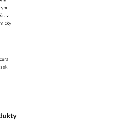
typu
it v
emicky
cera
usek
odukty