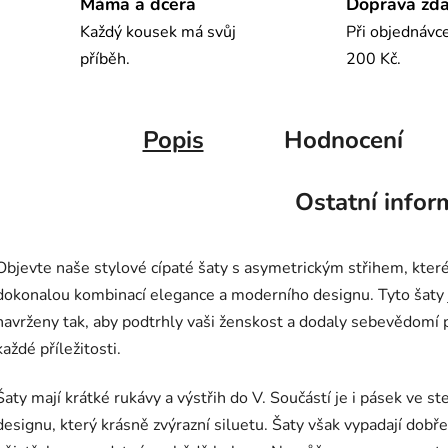
Máma a dcera
Doprava zd
Každý kousek má svůj
Při objednávc
příběh.
200 Kč.
Popis
Hodnocení
Ostatní infor
Objevte naše stylové cípaté šaty s asymetrickým střihem, které
dokonalou kombinací elegance a moderního designu. Tyto šaty 
navrženy tak, aby podtrhly vaši ženskost a dodaly sebevědomí p
každé příležitosti.
Šaty mají krátké rukávy a výstřih do V. Součástí je i pásek ve s
designu, který krásně zvýrazní siluetu. Šaty však vypadají dobře