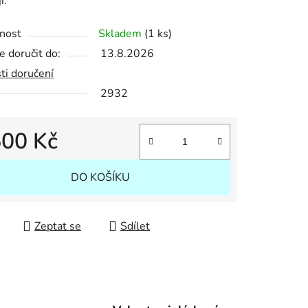
ji.
nost
Skladem
(1 ks)
 doručit do:
13.8.2026
ek.
ti doručení
2932
500 Kč
 cena:
DO KOŠÍKU
Zeptat se
Sdílet