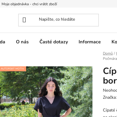
Moje objednávka - chci vrátit zboží
Obchodní podmínky
Po
da
O nás
Časté dotazy
Informace
Ko
Domů
/
Počmára
Cíp
AUTORSKÝ MOTIV
bo
Průměr
Neoho
hodnoc
Značka
produk
Cípaté 
je