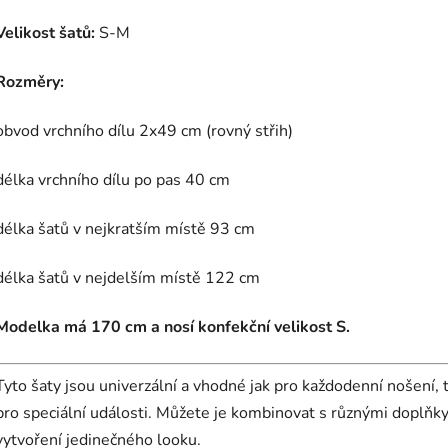
Velikost šatů:
S-M
Rozměry:
obvod vrchního dílu 2x49 cm (rovný střih)
délka vrchního dílu po pas 40 cm
délka šatů v nejkratším místě 93 cm
délka šatů v nejdelším místě 122 cm
Modelka má 170 cm a nosí konfekční velikost S.
Tyto šaty jsou univerzální a vhodné jak pro každodenní nošení, 
pro speciální události. Můžete je kombinovat s různými doplňky
vytvoření jedinečného looku.