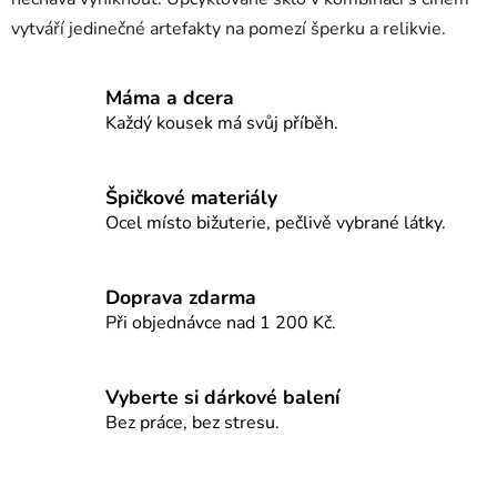
p
vytváří jedinečné artefakty na pomezí šperku a relikvie.
i
s
u
Máma a dcera
Každý kousek má svůj příběh.
Špičkové materiály
Ocel místo bižuterie, pečlivě vybrané látky.
Doprava zdarma
Při objednávce nad 1 200 Kč.
Vyberte si dárkové balení
Bez práce, bez stresu.