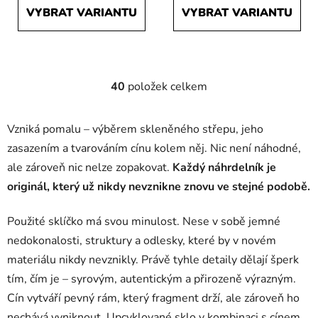
VYBRAT VARIANTU
VYBRAT VARIANTU
40
položek celkem
O
v
l
Vzniká pomalu – výběrem skleněného střepu, jeho
á
zasazením a tvarováním cínu kolem něj. Nic není náhodné,
d
ale zároveň nic nelze zopakovat.
Každý náhrdelník je
a
c
originál, který už nikdy nevznikne znovu ve stejné podobě.
í
p
Použité sklíčko má svou minulost. Nese v sobě jemné
r
nedokonalosti, struktury a odlesky, které by v novém
v
materiálu nikdy nevznikly. Právě tyhle detaily dělají šperk
k
tím, čím je – syrovým, autentickým a přirozeně výrazným.
y
v
Cín vytváří pevný rám, který fragment drží, ale zároveň ho
ý
nechává vyniknout. Upcyklované sklo v kombinaci s cínem