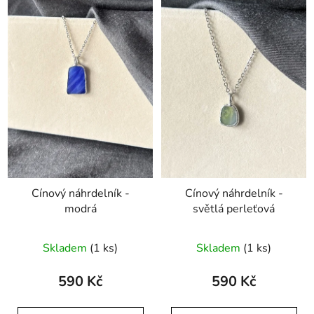
ý
p
i
s
p
r
o
d
u
k
t
Cínový náhrdelník -
Cínový náhrdelník -
ů
modrá
světlá perleťová
Skladem
(1 ks)
Skladem
(1 ks)
590 Kč
590 Kč