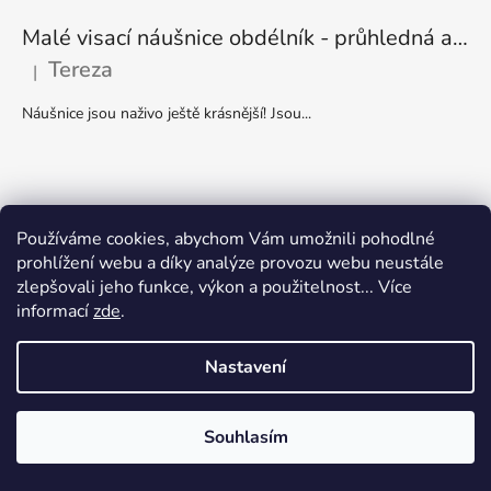
Malé visací náušnice obdélník - průhledná a stříbrná
Tereza
|
Hodnocení produktu je 5 z 5 hvězdiček.
Náušnice jsou naživo ještě krásnější! Jsou...
Používáme cookies, abychom Vám umožnili pohodlné
prohlížení webu a díky analýze provozu webu neustále
zlepšovali jeho funkce, výkon a použitelnost... Více
informací
zde
.
Nastavení
Souhlasím