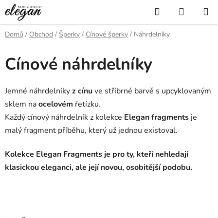
Přejít
Hledat
NÁKUP
na
KOŠÍK
obsah
Domů
/
Obchod
/
Šperky
/
Cínové šperky
/
Náhrdelníky
Cínové náhrdelníky
Jemné náhrdelníky
z cínu
ve stříbrné barvě s upcyklovaným
sklem na
ocelovém
řetízku.
Každý cínový náhrdelník z kolekce
Elegan fragments
je
malý fragment příběhu, který už jednou existoval.
Kolekce Elegan Fragments je pro ty, kteří nehledají
klasickou eleganci, ale její novou, osobitější podobu.
Ř