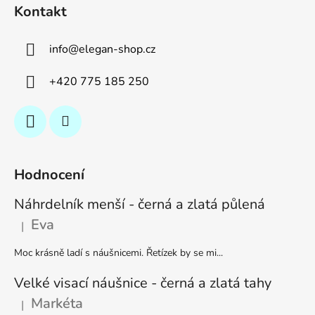
Kontakt
info
@
elegan-shop.cz
+420 775 185 250
Hodnocení
Náhrdelník menší - černá a zlatá půlená
Eva
|
Hodnocení produktu je 5 z 5 hvězdiček.
Moc krásně ladí s náušnicemi. Řetízek by se mi...
Velké visací náušnice - černá a zlatá tahy
Markéta
|
Hodnocení produktu je 5 z 5 hvězdiček.