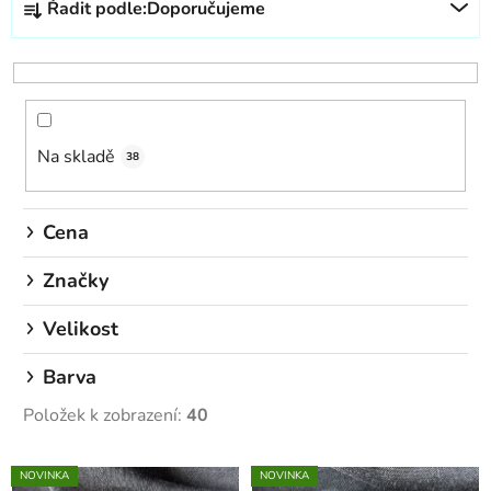
Řadit podle:
Doporučujeme
a
z
e
n
í
Na skladě
p
38
r
o
Cena
d
u
Značky
k
Velikost
t
ů
Barva
Položek k zobrazení:
40
V
NOVINKA
NOVINKA