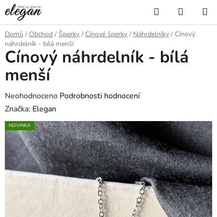
Přejít
Hledat
NÁKUP
na
KOŠÍK
obsah
Domů
/
Obchod
/
Šperky
/
Cínové šperky
/
Náhrdelníky
/
Cínový
náhrdelník - bílá menší
Cínový náhrdelník - bílá
menší
Průměrné
Neohodnoceno
Podrobnosti hodnocení
hodnocení
Značka:
Elegan
produktu
NOVINKA
je
0,0
z
5
hvězdiček.