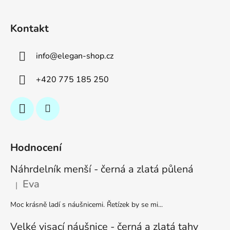
Kontakt
info
@
elegan-shop.cz
+420 775 185 250
Hodnocení
Náhrdelník menší - černá a zlatá půlená
Eva
|
Hodnocení produktu je 5 z 5 hvězdiček.
Moc krásně ladí s náušnicemi. Řetízek by se mi...
Velké visací náušnice - černá a zlatá tahy