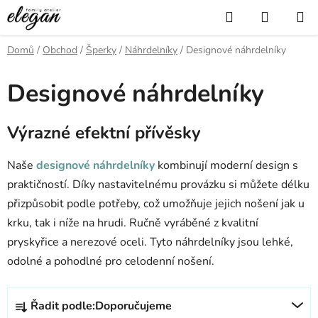
Přejít
Hledat
NÁKUP
na
KOŠÍK
obsah
Domů
/
Obchod
/
Šperky
/
Náhrdelníky
/
Designové náhrdelníky
Designové náhrdelníky
Výrazné efektní přívěsky
Naše
designové náhrdelníky
kombinují moderní design s
praktičností.
Díky nastavitelnému provázku si můžete délku
přizpůsobit podle potřeby, což umožňuje jejich nošení jak u
krku, tak i níže na hrudi.
Ručně vyráběné z kvalitní
pryskyřice a nerezové oceli. Tyto náhrdelníky jsou lehké,
odolné a pohodlné pro celodenní nošení.
Ř
Řadit podle:
Doporučujeme
a