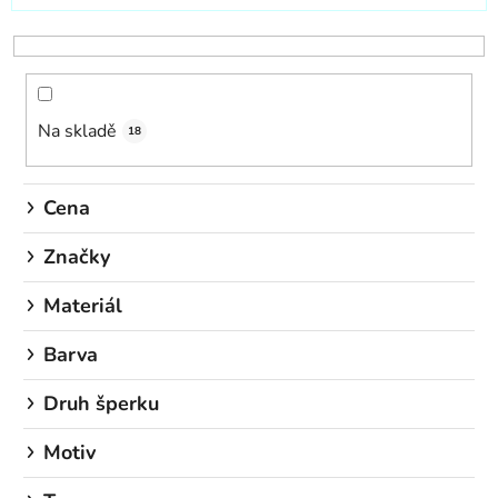
z
e
n
í
Na skladě
p
18
r
o
Cena
d
u
Značky
k
Materiál
t
ů
Barva
Druh šperku
Motiv