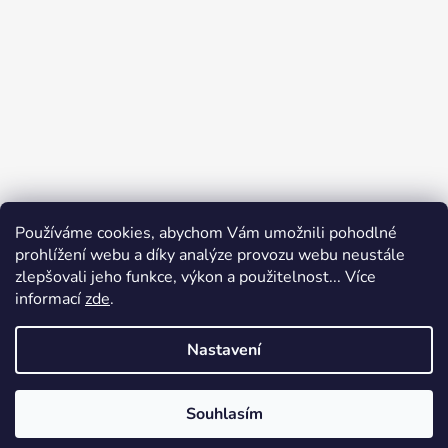
Používáme cookies, abychom Vám umožnili pohodlné
prohlížení webu a díky analýze provozu webu neustále
zlepšovali jeho funkce, výkon a použitelnost... Více
informací
zde
.
Nastavení
Vytvořil Shoptet
Souhlasím
Copyright 2026
Elegan
. Všechna práva vyhrazena.
Upravit nastavení cookies