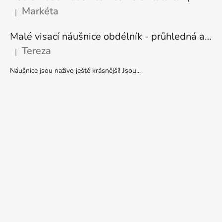
Markéta
|
Hodnocení produktu je 5 z 5 hvězdiček.
Malé visací náušnice obdélník - průhledná a stříbrná
Tereza
|
Hodnocení produktu je 5 z 5 hvězdiček.
Náušnice jsou naživo ještě krásnější! Jsou...