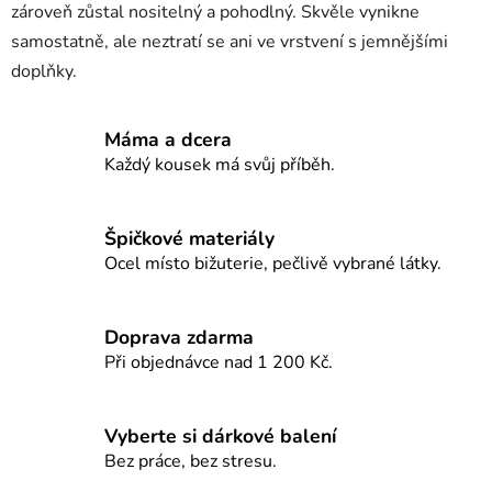
zároveň zůstal nositelný a pohodlný. Skvěle vynikne
í
p
samostatně, ale neztratí se ani ve vrstvení s jemnějšími
r
doplňky.
v
k
y
Máma a dcera
v
Každý kousek má svůj příběh.
ý
p
i
Špičkové materiály
s
Ocel místo bižuterie, pečlivě vybrané látky.
u
Doprava zdarma
Při objednávce nad 1 200 Kč.
Vyberte si dárkové balení
Bez práce, bez stresu.