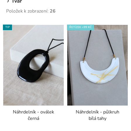
Tvar
Položek k zobrazení:
26
V
TIP
ŘETÍZEK +99 KČ
ý
p
i
s
p
r
o
d
u
k
t
Náhrdelník - oválek
Náhrdelník - půlkruh
ů
černá
bílá tahy