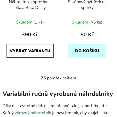
Náhrdelník kopretina -
Saténový pytlíček na
bílá a zlatá Daisy
šperky
Skladem
(1 ks)
Skladem
(>5 ks)
390 Kč
50 Kč
VYBRAT VARIANTU
DO KOŠÍKU
26
položek celkem
O
v
l
Variabilní ručně vyrobené náhrdelníky
á
d
Díky nastavitelné délce sedí přesně tak, jak potřebujete.
a
Každý
výrazný náhrdelník
je navržen tak, aby zaujal – ale
c