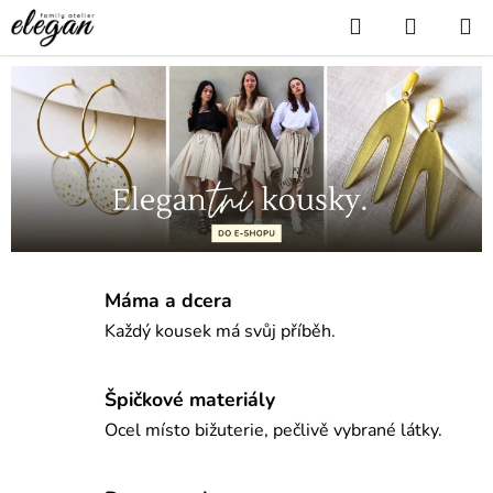
Přejít
Hledat
NÁKUP
na
KOŠÍK
obsah
E
l
e
g
a
n
Máma a dcera
|
Každý kousek má svůj příběh.
r
o
Špičkové materiály
Ocel místo bižuterie, pečlivě vybrané látky.
d
i