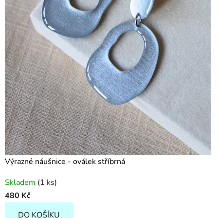
o
r
a
v
y
–
o
r
i
Výrazné náušnice - oválek stříbrná
g
Skladem
(1 ks)
i
480 Kč
n
DO KOŠÍKU