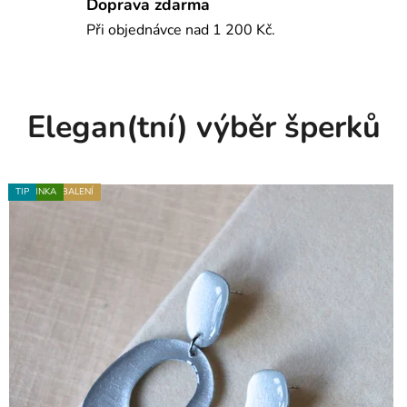
Doprava zdarma
n
Při objednávce nad 1 200 Kč.
n
ý
Elegan(tní) výběr šperků
a
t
e
TIP
NOVINKA
NOVINKA
DÁRKOVÉ BALENÍ
NOVINKA
NOVINKA
TIP
DÁRKOVÉ BALENÍ
NOVINKA
NOVINKA
NOVINKA
NOVINKA
TIP
l
i
é
r
z
M