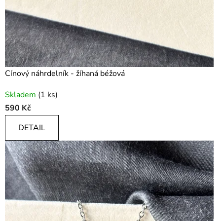
ó
d
a
Cínový náhrdelník - žíhaná béžová
Skladem
(1 ks)
590 Kč
DETAIL