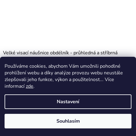
Velké visací náušnice obdélník - průhledná a stříbrná
Průměrné
Skladem
(2 ks)
Používáme cookies, abychom Vám umožnili pohodlné
hodnocení
prohlížení webu a díky analýze provozu webu neustále
380 Kč
produktu
zlepšovali jeho funkce, výkon a použitelnost... Více
je
informací
zde
.
DO KOŠÍKU
5,0
Nastavení
z
5
hvězdiček.
Souhlasím