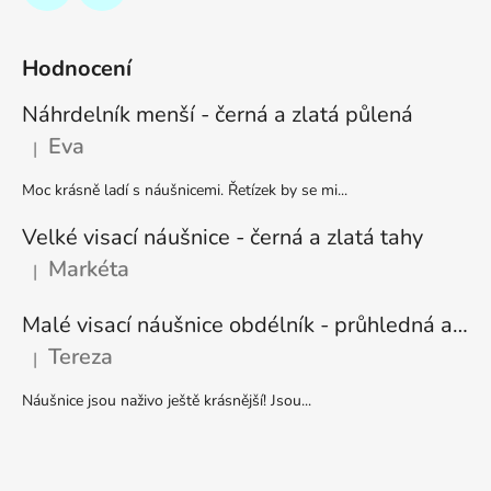
Hodnocení
Náhrdelník menší - černá a zlatá půlená
Eva
|
Hodnocení produktu je 5 z 5 hvězdiček.
Moc krásně ladí s náušnicemi. Řetízek by se mi...
Velké visací náušnice - černá a zlatá tahy
Markéta
|
Hodnocení produktu je 5 z 5 hvězdiček.
Malé visací náušnice obdélník - průhledná a stříbrná
Tereza
|
Hodnocení produktu je 5 z 5 hvězdiček.
Náušnice jsou naživo ještě krásnější! Jsou...