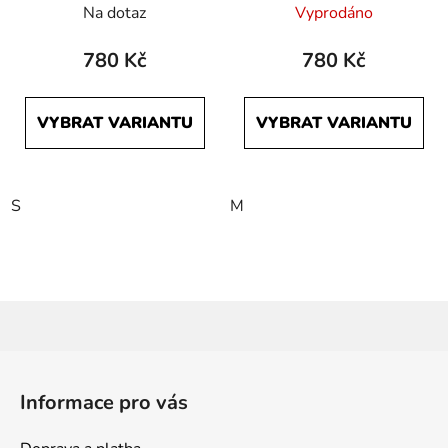
Na dotaz
Vyprodáno
780 Kč
780 Kč
VYBRAT VARIANTU
VYBRAT VARIANTU
S
M
Z
á
Informace pro vás
p
a