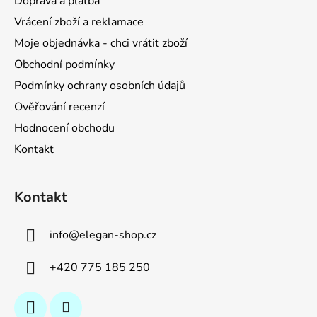
Doprava a platba
t
Vrácení zboží a reklamace
í
Moje objednávka - chci vrátit zboží
Obchodní podmínky
Podmínky ochrany osobních údajů
Ověřování recenzí
Hodnocení obchodu
Kontakt
Kontakt
info
@
elegan-shop.cz
+420 775 185 250