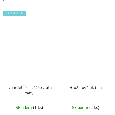
ŘETÍZEK +99 KČ
Náhrdelník - céčko zlatá
Brož - oválek bílá
tahy
Skladem
(1 ks)
Skladem
(2 ks)