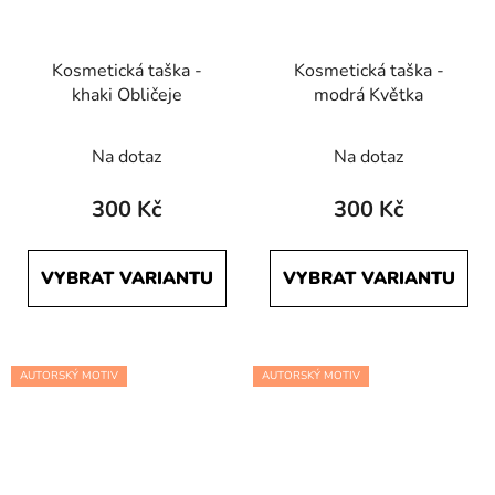
Kosmetická taška -
Kosmetická taška -
khaki Obličeje
modrá Květka
Průměrné
Na dotaz
Na dotaz
hodnocení
produktu
300 Kč
300 Kč
je
5,0
VYBRAT VARIANTU
VYBRAT VARIANTU
z
5
hvězdiček.
AUTORSKÝ MOTIV
AUTORSKÝ MOTIV