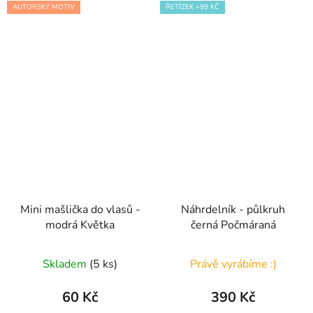
AUTORSKÝ MOTIV
ŘETÍZEK +99 KČ
Mini mašlička do vlasů -
Náhrdelník - půlkruh
modrá Květka
černá Počmáraná
Skladem
(5 ks)
Právě vyrábíme :)
60 Kč
390 Kč