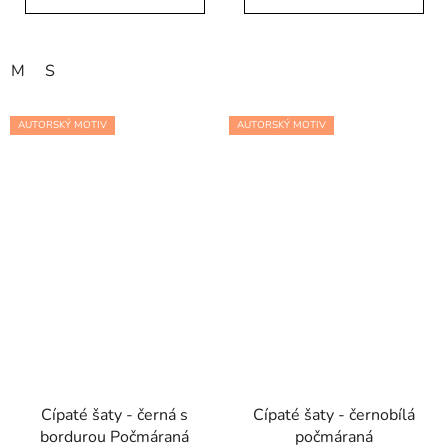
M
S
AUTORSKÝ MOTIV
AUTORSKÝ MOTIV
Cípaté šaty - černá s
Cípaté šaty - černobílá
bordurou Počmáraná
počmáraná