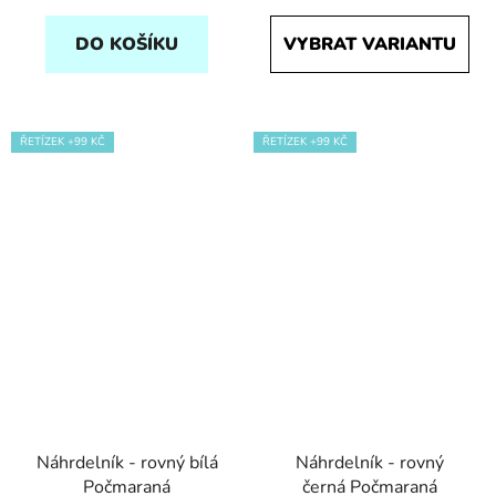
DO KOŠÍKU
VYBRAT VARIANTU
ŘETÍZEK +99 KČ
ŘETÍZEK +99 KČ
Náhrdelník - rovný bílá
Náhrdelník - rovný
Počmaraná
černá Počmaraná