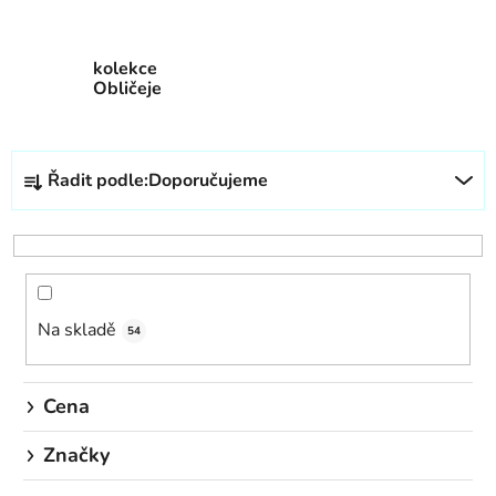
kolekce
Obličeje
Ř
Řadit podle:
Doporučujeme
a
z
e
n
í
Na skladě
p
54
r
o
Cena
d
u
Značky
k