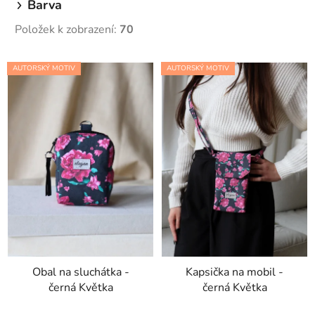
Barva
t
ů
Položek k zobrazení:
70
V
AUTORSKÝ MOTIV
AUTORSKÝ MOTIV
ý
p
i
s
p
r
o
d
u
k
t
Obal na sluchátka -
Kapsička na mobil -
ů
černá Květka
černá Květka