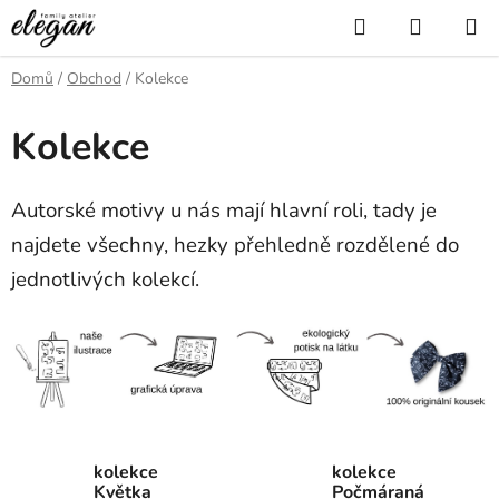
Přejít
Hledat
NÁKUP
na
KOŠÍK
obsah
Domů
/
Obchod
/
Kolekce
Kolekce
Autorské motivy u nás mají hlavní roli, tady je
najdete všechny, hezky přehledně rozdělené do
jednotlivých kolekcí.
kolekce
kolekce
Květka
Počmáraná