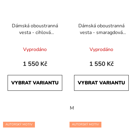
Dámská oboustranná
Dámská oboustranná
vesta - cihlová
vesta - smaragdová
Počmáraná a černá
Počmáraná a černá
Průměrné
Vyprodáno
Vyprodáno
hodnocení
produktu
1 550 Kč
1 550 Kč
je
5,0
VYBRAT VARIANTU
VYBRAT VARIANTU
z
5
hvězdiček.
M
AUTORSKÝ MOTIV
AUTORSKÝ MOTIV