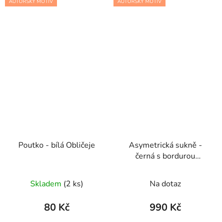
AUTORSKÝ MOTIV
AUTORSKÝ MOTIV
Poutko - bílá Obličeje
Asymetrická sukně -
černá s bordurou
Počmáraná
Skladem
(2 ks)
Na dotaz
80 Kč
990 Kč