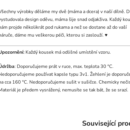
Všechny výrobky děláme my dvě (máma a dcera) v naší dílně. D
vystudovala design oděvu, máma šije snad odjakživa. Každý ko
nám projde několikrát pod rukama a než se dostane až do vaší
náruče, dáme mu veškerou péči, kterou si zaslouží. ♥
Upozornění:
Každý kousek má odlišné umístění vzoru.
Údržba
: Doporučujeme prát v ruce, max. teplota 30 °C.
Nedoporučujeme používat kapsle typu 3v1. Žehlení je doporuč
na cca 160 °C. Nedoporučujeme sušit v sušičce. Chemicky nečist
Materiál je předem vysrážený, nemusíte se tak bát, že se srazí.
Související pr