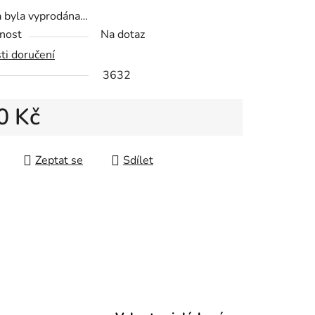
a byla vyprodána…
nost
Na dotaz
ti doručení
ek.
3632
0 Kč
 cena:
Zeptat se
Sdílet