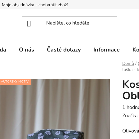
Moje objednávka - chci vrátit zboží
Obchodní podmínky
Po
da
O nás
Časté dotazy
Informace
Ko
Domů
/
taška - k
Kos
AUTORSKÝ MOTIV
Obl
Průměr
1 hodn
hodnoc
Značka
produk
Olivová
je