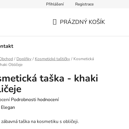
Přihlášení
Registrace
dmínky ochrany osobních údajů
Ověřování recenzí
Hodnoce
PRÁZDNÝ KOŠÍK
NÁKUPNÍ
KOŠÍK
ntakt
Obchod
/
Doplňky
/
Kosmetické taštičky
/
Kosmetická
haki Obličeje
metická taška - khaki
ičeje
né
ocení
Podrobnosti hodnocení
ení
:
Elegan
tu
 zábavná taška na kosmetiku s obličeji.