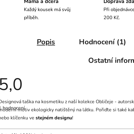
Máma a dcera
Doprava zd
Každý kousek má svůj
Při objednávc
příběh.
200 Kč.
Popis
Hodnocení (1)
Ostatní infor
5,0
Průměrné
Designová taška na kosmetiku z naší kolekce Obličeje - autors
hodnocení
1 hodnocení
produktu
moderní motiv ekologicky natištěný na látku. Pořiďte si také k
je
nebo klíčenku ve
stejném designu
!
5,0
z
5
hvězdiček.