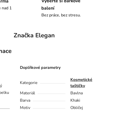
Vyberte si dárkové
arma
balení
e nad 1
Bez práce, bez stresu.
Značka
Elegan
mace
Doplňkové parametry
Kosmetické
Kategorie
ký
taštičky
abelku
Materiál
Bavlna
Barva
Khaki
Motiv
Obličej