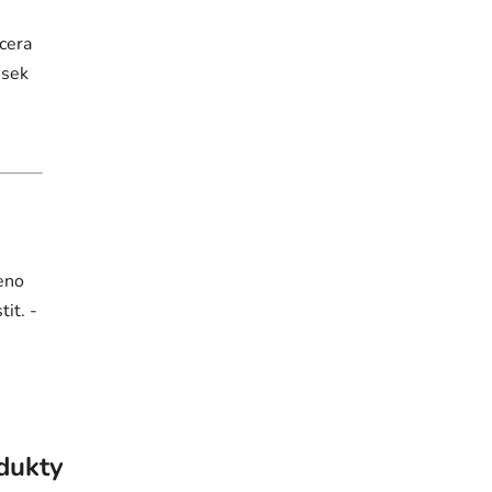
cera
usek
eno
it. -
odukty