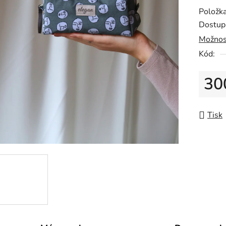
5,0
Položk
z
Dostup
5
Možnos
hvězdič
Kód:
30
Měrná
Tisk