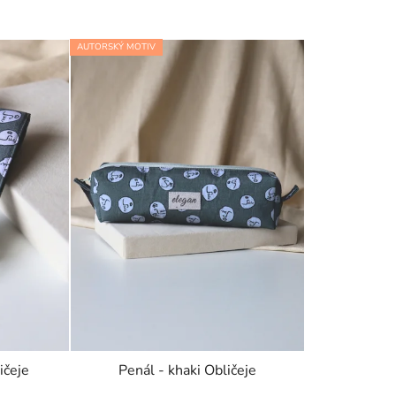
AUTORSKÝ MOTIV
ičeje
Penál - khaki Obličeje