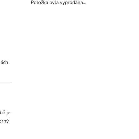
Položka byla vyprodána…
nách
bě je
orný.