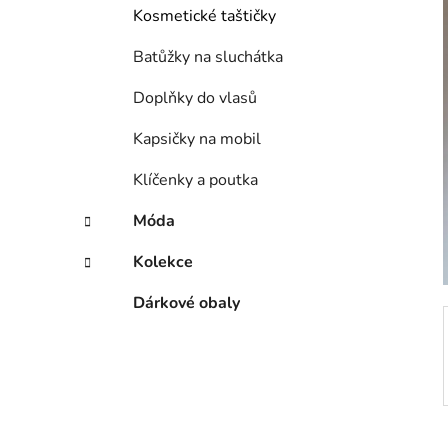
í
Kosmetické taštičky
p
a
Batůžky na sluchátka
n
Doplňky do vlasů
e
l
Kapsičky na mobil
Klíčenky a poutka
Móda
Kolekce
Dárkové obaly