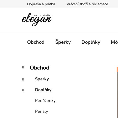
Přejít
Doprava a platba
Vrácení zboží a reklamace
na
obsah
Obchod
Šperky
Doplňky
Mó
P
K
Přeskočit
Obchod
a
kategorie
o
t
s
Šperky
e
t
g
Doplňky
r
o
a
r
Peněženky
i
n
e
n
Penály