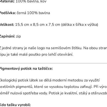
Materiál:
100% bavlna, kov
Podšívka:
černá 100% bavlna
Velikost:
15,5 cm x 8,5 cm x 7,5 cm (délka x šířka x výška)
Zapínání:
zip
Z jedné strany je naše logo na semišovém štítku. Na obou stra
zipu je také malé poutko pro lehčí otevírání.
Pigmentový potisk na taštičce:
Ekologický potisk látek se dělá moderní metodou za využití
textilních pigmentů, které se vysokou teplotou zafixují. Při výro
téměř nulová spotřeba vody. Potisk je kvalitní, stálý a otěruvzd
Kdo tašku vyrobil: