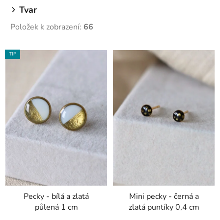
Tvar
Položek k zobrazení:
66
V
TIP
ý
p
i
s
p
r
o
d
u
k
t
Pecky - bílá a zlatá
Mini pecky - černá a
ů
půlená 1 cm
zlatá puntíky 0,4 cm