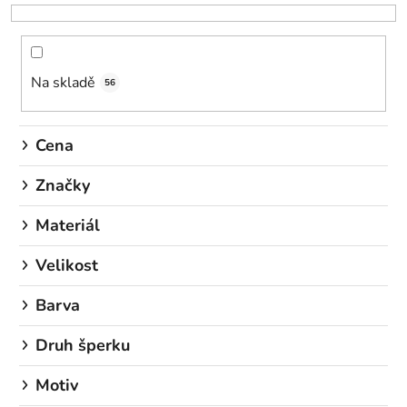
e
n
í
Na skladě
p
56
r
o
Cena
d
u
Značky
k
Materiál
t
ů
Velikost
Barva
Druh šperku
Motiv