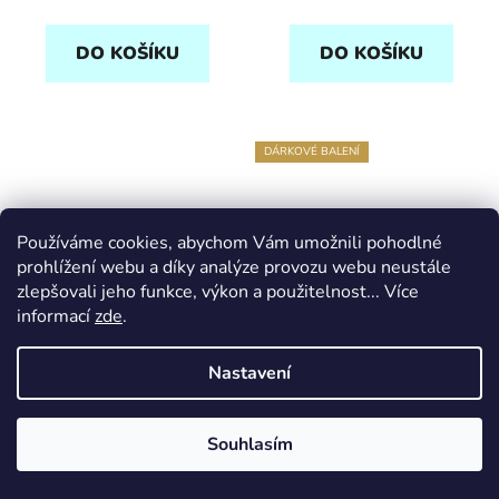
DO KOŠÍKU
DO KOŠÍKU
DÁRKOVÉ BALENÍ
Používáme cookies, abychom Vám umožnili pohodlné
prohlížení webu a díky analýze provozu webu neustále
zlepšovali jeho funkce, výkon a použitelnost... Více
informací
zde
.
Nastavení
Souhlasím
Pecky 1 ks - černá a
Sada náušnic - bílá a
zlatá půlená 1 cm
stříbrná půlená