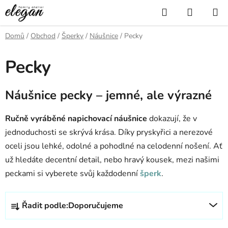
Přejít
Hledat
NÁKUP
na
KOŠÍK
obsah
Domů
/
Obchod
/
Šperky
/
Náušnice
/
Pecky
Pecky
Náušnice pecky – jemné, ale výrazné
Ručně vyráběné napichovací náušnice
dokazují, že v
jednoduchosti se skrývá krása. Díky pryskyřici a nerezové
oceli jsou lehké, odolné a pohodlné na celodenní nošení. Ať
už hledáte decentní detail, nebo hravý kousek, mezi našimi
peckami si vyberete svůj každodenní
šperk
.
Ř
Řadit podle:
Doporučujeme
a
z