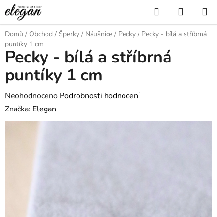
Přejít
Hledat
NÁKUP
na
KOŠÍK
obsah
Domů
/
Obchod
/
Šperky
/
Náušnice
/
Pecky
/
Pecky - bílá a stříbrná
puntíky 1 cm
Pecky - bílá a stříbrná
puntíky 1 cm
Průměrné
Neohodnoceno
Podrobnosti hodnocení
hodnocení
Značka:
Elegan
produktu
je
0,0
z
5
hvězdiček.