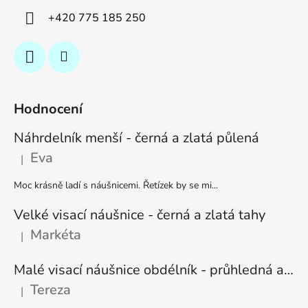
+420 775 185 250
Hodnocení
Náhrdelník menší - černá a zlatá půlená
Eva
|
Hodnocení produktu je 5 z 5 hvězdiček.
Moc krásně ladí s náušnicemi. Řetízek by se mi...
Velké visací náušnice - černá a zlatá tahy
Markéta
|
Hodnocení produktu je 5 z 5 hvězdiček.
Malé visací náušnice obdélník - průhledná a stříbrná
Tereza
|
Hodnocení produktu je 5 z 5 hvězdiček.