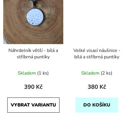
Náhrdelník větší - bílá a
Velké visací náušnice -
stříbrná puntíky
bílá a stříbrná puntíky
Průměrné
Skladem
(1 ks)
Skladem
(2 ks)
hodnocení
produktu
390 Kč
380 Kč
je
5,0
VYBRAT VARIANTU
DO KOŠÍKU
z
5
hvězdiček.