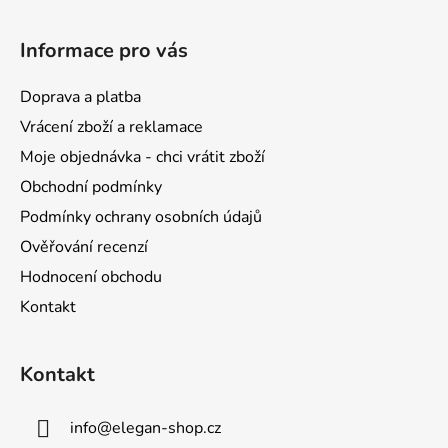
Z
á
Informace pro vás
p
a
Doprava a platba
t
Vrácení zboží a reklamace
í
Moje objednávka - chci vrátit zboží
Obchodní podmínky
Podmínky ochrany osobních údajů
Ověřování recenzí
Hodnocení obchodu
Kontakt
Kontakt
info
@
elegan-shop.cz