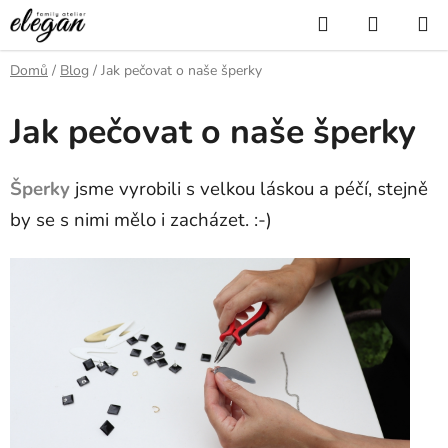
Přejít
Hledat
NÁKUP
na
KOŠÍK
obsah
Domů
/
Blog
/
Jak pečovat o naše šperky
Jak pečovat o naše šperky
Šperky
jsme vyrobili s velkou láskou a péčí, stejně
by se s nimi mělo i zacházet. :-)