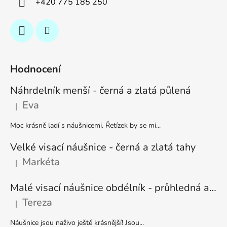
+420 775 185 250
Hodnocení
Náhrdelník menší - černá a zlatá půlená
Eva
|
Hodnocení produktu je 5 z 5 hvězdiček.
Moc krásně ladí s náušnicemi. Řetízek by se mi...
Velké visací náušnice - černá a zlatá tahy
Markéta
|
Hodnocení produktu je 5 z 5 hvězdiček.
Malé visací náušnice obdélník - průhledná a stříbrná
Tereza
|
Hodnocení produktu je 5 z 5 hvězdiček.
Náušnice jsou naživo ještě krásnější! Jsou...