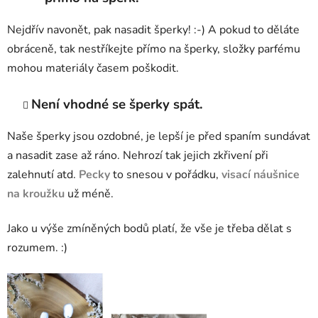
Nejdřív navonět, pak nasadit šperky! :-) A pokud to děláte
obráceně, tak nestříkejte přímo na šperky, složky parfému
mohou materiály časem poškodit.
Není vhodné se šperky spát.
Naše šperky jsou ozdobné, je lepší je před spaním sundávat
a nasadit zase až ráno. Nehrozí tak jejich zkřivení při
zalehnutí atd.
Pecky
to snesou v pořádku,
visací náušnice
na kroužku
už méně.
Jako u výše zmíněných bodů platí, že vše je třeba dělat s
rozumem. :)