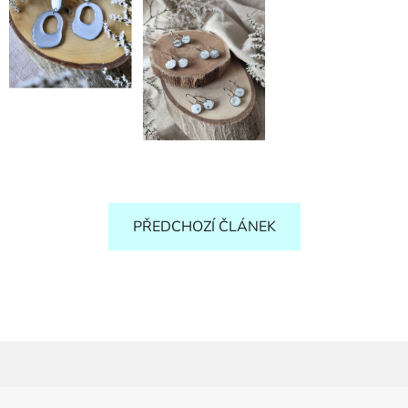
PŘEDCHOZÍ ČLÁNEK
Z