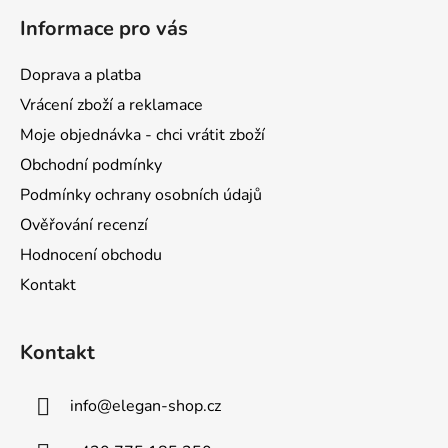
á
Informace pro vás
p
a
Doprava a platba
t
Vrácení zboží a reklamace
í
Moje objednávka - chci vrátit zboží
Obchodní podmínky
Podmínky ochrany osobních údajů
Ověřování recenzí
Hodnocení obchodu
Kontakt
Kontakt
info
@
elegan-shop.cz