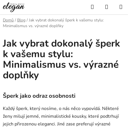
Přejít
Hledat
NÁKUP
na
KOŠÍK
obsah
Domů
/
Blog
/
Jak vybrat dokonalý šperk k vašemu stylu:
Minimalismus vs. výrazné doplňky
Jak vybrat dokonalý šperk
k vašemu stylu:
Minimalismus vs. výrazné
doplňky
Šperk jako odraz osobnosti
Každý šperk, který nosíme, o nás něco vypovídá. Některé
ženy milují jemné, minimalistické kousky, které podtrhují
jejich přirozenou eleganci. Jiné zase preferují výrazné