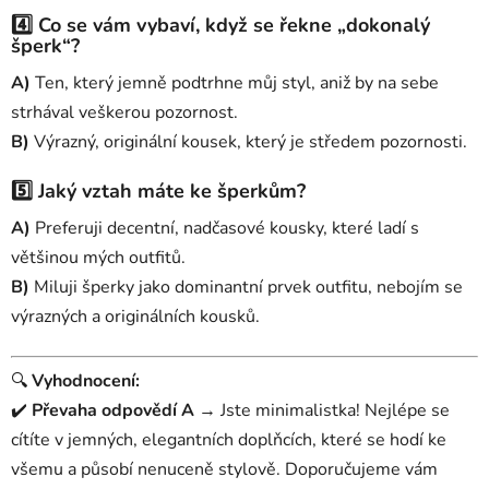
4️⃣ Co se vám vybaví, když se řekne „dokonalý
šperk“?
A)
Ten, který jemně podtrhne můj styl, aniž by na sebe
strhával veškerou pozornost.
B)
Výrazný, originální kousek, který je středem pozornosti.
5️⃣ Jaký vztah máte ke šperkům?
A)
Preferuji decentní, nadčasové kousky, které ladí s
většinou mých outfitů.
B)
Miluji šperky jako dominantní prvek outfitu, nebojím se
výrazných a originálních kousků.
🔍
Vyhodnocení:
✔️
Převaha odpovědí A
→ Jste minimalistka! Nejlépe se
cítíte v jemných, elegantních doplňcích, které se hodí ke
všemu a působí nenuceně stylově. Doporučujeme vám