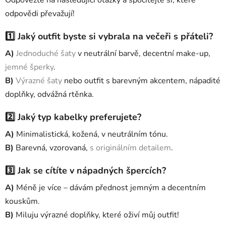
odpovědi převažují!
1️⃣ Jaký outfit byste si vybrala na večeři s přáteli?
A)
Jednoduché šaty
v neutrální barvě, decentní make-up,
jemné šperky
.
B)
Výrazné šaty
nebo outfit s barevným akcentem, nápadité
doplňky, odvážná rtěnka.
2️⃣ Jaký typ kabelky preferujete?
A)
Minimalistická, kožená, v neutrálním tónu.
B)
Barevná, vzorovaná,
s originálním detailem
.
3️⃣ Jak se cítíte v nápadných špercích?
A)
Méně je více – dávám přednost jemným a decentním
kouskům.
B)
Miluju výrazné doplňky, které oživí můj outfit!