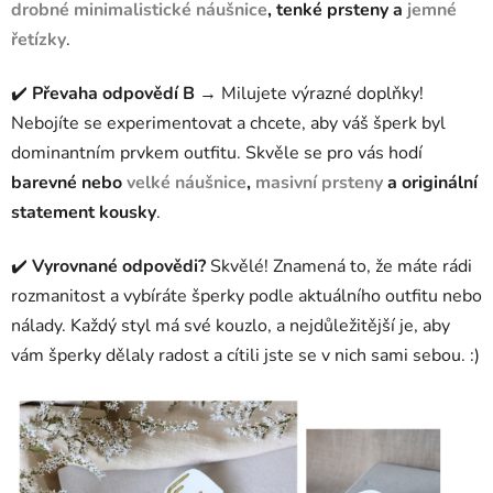
drobné minimalistické náušnice
, tenké prsteny a
jemné
řetízky
.
✔️
Převaha odpovědí B
→ Milujete výrazné doplňky!
Nebojíte se experimentovat a chcete, aby váš šperk byl
dominantním prvkem outfitu. Skvěle se pro vás hodí
barevné nebo
velké náušnice
,
masivní prsteny
a originální
statement kousky
.
✔️
Vyrovnané odpovědi?
Skvělé! Znamená to, že máte rádi
rozmanitost a vybíráte šperky podle aktuálního outfitu nebo
nálady. Každý styl má své kouzlo, a nejdůležitější je, aby
vám šperky dělaly radost a cítili jste se v nich sami sebou. :)