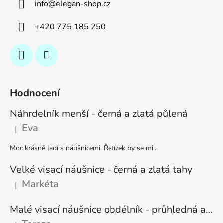
info
@
elegan-shop.cz
+420 775 185 250
Hodnocení
Náhrdelník menší - černá a zlatá půlená
Eva
|
Hodnocení produktu je 5 z 5 hvězdiček.
Moc krásně ladí s náušnicemi. Řetízek by se mi...
Velké visací náušnice - černá a zlatá tahy
Markéta
|
Hodnocení produktu je 5 z 5 hvězdiček.
Malé visací náušnice obdélník - průhledná a stříbrná