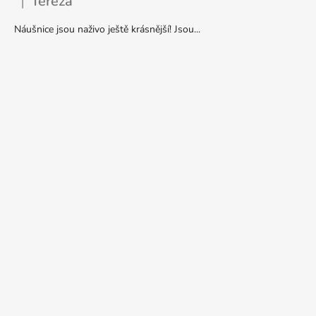
Tereza
|
Hodnocení produktu je 5 z 5 hvězdiček.
Náušnice jsou naživo ještě krásnější! Jsou...