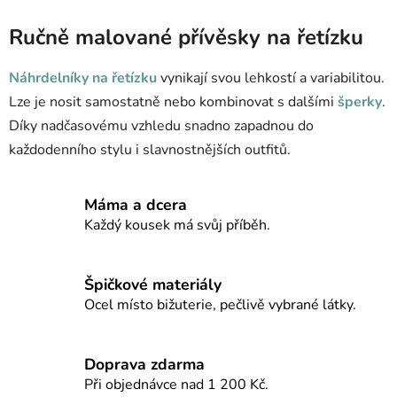
v
l
Ručně malované přívěsky na řetízku
á
d
Náhrdelníky na řetízku
vynikají svou lehkostí a variabilitou.
a
Lze je nosit samostatně nebo kombinovat s dalšími
šperky
.
c
Díky nadčasovému vzhledu snadno zapadnou do
í
p
každodenního stylu i slavnostnějších outfitů.
r
v
Máma a dcera
k
y
Každý kousek má svůj příběh.
v
ý
p
Špičkové materiály
i
Ocel místo bižuterie, pečlivě vybrané látky.
s
u
Doprava zdarma
Při objednávce nad 1 200 Kč.