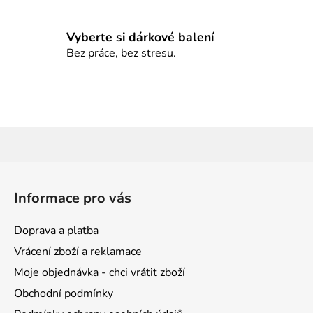
Vyberte si dárkové balení
Bez práce, bez stresu.
Z
á
Informace pro vás
p
a
Doprava a platba
t
Vrácení zboží a reklamace
í
Moje objednávka - chci vrátit zboží
Obchodní podmínky