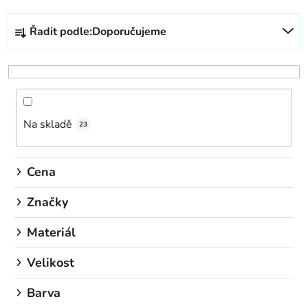
Ř
Řadit podle:
Doporučujeme
a
z
e
n
í
Na skladě
p
23
r
o
Cena
d
u
Značky
k
Materiál
t
ů
Velikost
Barva