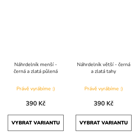
Náhrdelník menší -
Náhrdelník větší - černá
černá a zlatá půlená
a zlatá tahy
Průměrné
Právě vyrábíme :)
Právě vyrábíme :)
hodnocení
produktu
390 Kč
390 Kč
je
5,0
VYBRAT VARIANTU
VYBRAT VARIANTU
z
5