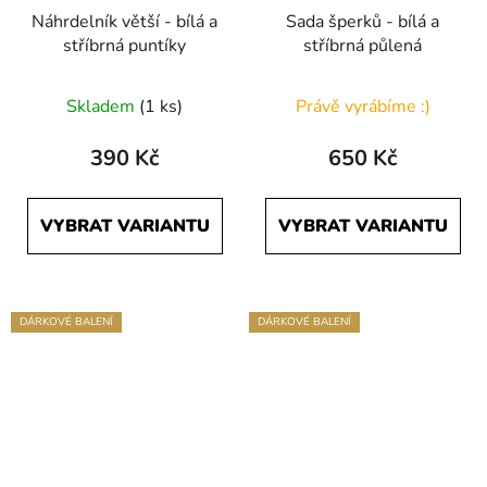
Náhrdelník větší - bílá a
Sada šperků - bílá a
stříbrná puntíky
stříbrná půlená
Průměrné
Skladem
(1 ks)
Právě vyrábíme :)
hodnocení
produktu
390 Kč
650 Kč
je
5,0
VYBRAT VARIANTU
VYBRAT VARIANTU
z
5
hvězdiček.
DÁRKOVÉ BALENÍ
DÁRKOVÉ BALENÍ