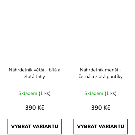
Náhrdelník větší - bílá a
Náhrdelník menší -
zlatá tahy
černá a zlatá puntíky
Průměrné
Skladem
(1 ks)
Skladem
(1 ks)
hodnocení
produktu
390 Kč
390 Kč
je
5,0
VYBRAT VARIANTU
VYBRAT VARIANTU
z