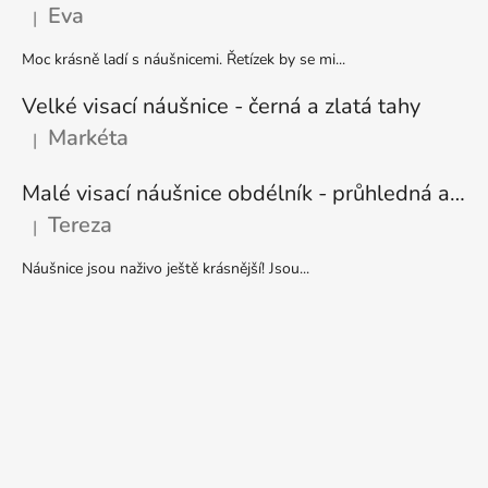
Eva
|
Hodnocení produktu je 5 z 5 hvězdiček.
Moc krásně ladí s náušnicemi. Řetízek by se mi...
Velké visací náušnice - černá a zlatá tahy
Markéta
|
Hodnocení produktu je 5 z 5 hvězdiček.
Malé visací náušnice obdélník - průhledná a stříbrná
Tereza
|
Hodnocení produktu je 5 z 5 hvězdiček.
Náušnice jsou naživo ještě krásnější! Jsou...