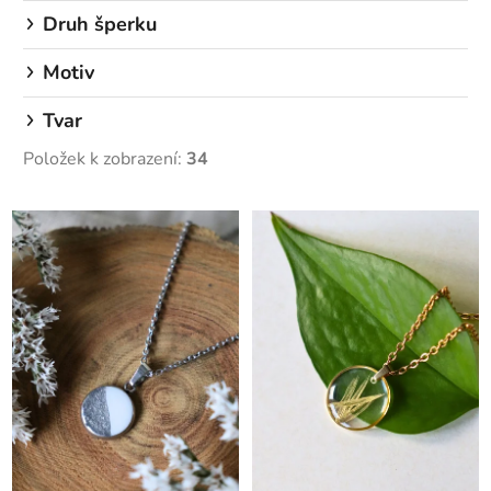
Druh šperku
Motiv
Tvar
Položek k zobrazení:
34
V
ý
p
i
s
p
r
o
d
u