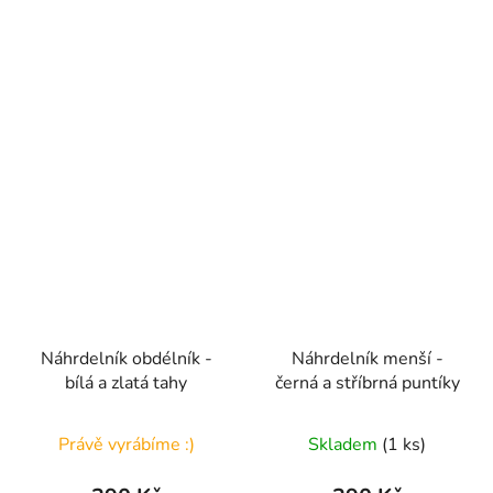
hvězdiček.
Náhrdelník obdélník -
Náhrdelník menší -
bílá a zlatá tahy
černá a stříbrná puntíky
Právě vyrábíme :)
Skladem
(1 ks)