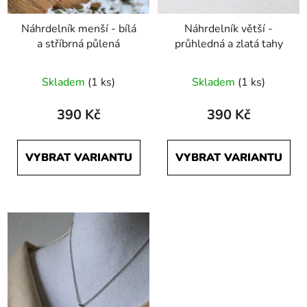
k
t
Náhrdelník menší - bílá
Náhrdelník větší -
ů
a stříbrná půlená
průhledná a zlatá tahy
Skladem
(1 ks)
Skladem
(1 ks)
390 Kč
390 Kč
VYBRAT VARIANTU
VYBRAT VARIANTU