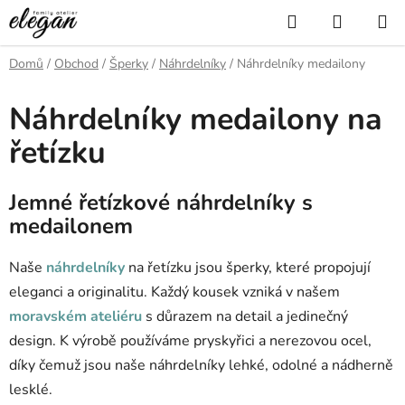
Přejít
Hledat
NÁKUP
na
KOŠÍK
obsah
Domů
/
Obchod
/
Šperky
/
Náhrdelníky
/
Náhrdelníky medailony
Náhrdelníky medailony na
řetízku
Jemné řetízkové náhrdelníky s
medailonem
Naše
náhrdelníky
na řetízku jsou šperky, které propojují
eleganci a originalitu.
Každý kousek vzniká v našem
moravském ateliéru
s důrazem na detail a jedinečný
design.
K výrobě používáme pryskyřici a nerezovou ocel,
díky čemuž jsou naše náhrdelníky lehké, odolné a nádherně
lesklé.