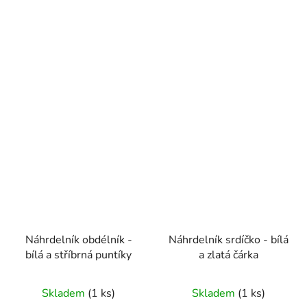
5
hvězdiček.
Náhrdelník obdélník -
Náhrdelník srdíčko - bílá
bílá a stříbrná puntíky
a zlatá čárka
Skladem
(1 ks)
Skladem
(1 ks)