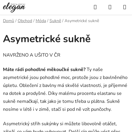
Přejít
Hledat
NÁKUP
na
KOŠÍK
obsah
Domů
/
Obchod
/
Móda
/
Sukně
/
Asymetrické sukně
Asymetrické sukně
NAVRŽENO A UŠITO V ČR
Máte rádi pohodlné měkoučké sukně?
Ty naše
asymetrické jsou pohodlné moc, protože jsou z bavlněného
úpletu. Oblečení z bavlny má skvělé vlastnosti, je příjemné
na dotek a prodyšné. Díky malému procentu elastanu se
sukně nemačkají, tak jako je tomu třeba u plátna. Sukně
nosíme v létě i v zimě, stačí si pod ně vzít punčochy.
Asymetrický střih sukýnky si můžete libovolně otáčet,
záleží, co vám bude vyhovovat. Delší cíp může vést přes