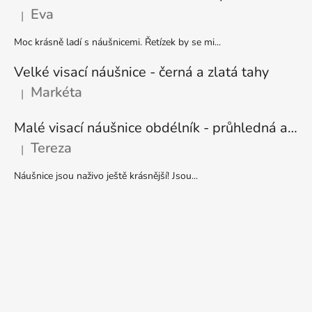
Eva
|
Hodnocení produktu je 5 z 5 hvězdiček.
Moc krásně ladí s náušnicemi. Řetízek by se mi...
Velké visací náušnice - černá a zlatá tahy
Markéta
|
Hodnocení produktu je 5 z 5 hvězdiček.
Malé visací náušnice obdélník - průhledná a stříbrná
Tereza
|
Hodnocení produktu je 5 z 5 hvězdiček.
Náušnice jsou naživo ještě krásnější! Jsou...