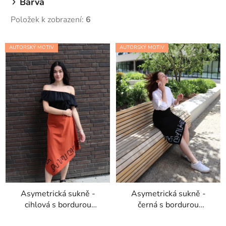
Barva
Položek k zobrazení:
6
V
AUTORSKÝ MOTIV
AUTORSKÝ MOTIV
ý
p
i
s
p
r
o
d
u
k
t
Asymetrická sukně -
Asymetrická sukně -
ů
cihlová s bordurou
černá s bordurou
Počmáraná
Počmáraná