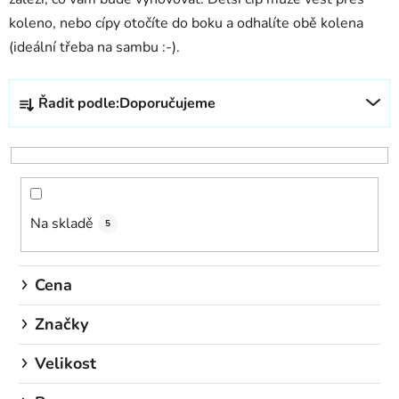
koleno, nebo cípy otočíte do boku a odhalíte obě kolena
(ideální třeba na sambu :-).
Ř
Řadit podle:
Doporučujeme
a
z
e
n
í
Na skladě
p
5
r
o
Cena
d
u
Značky
k
Velikost
t
ů