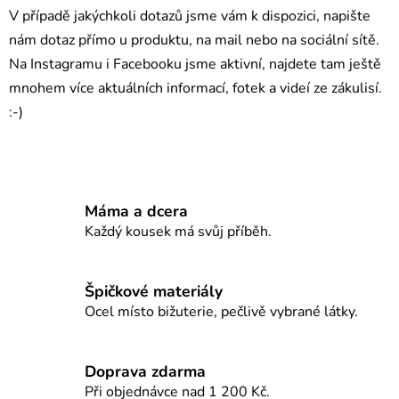
v
V případě jakýchkoli dotazů jsme vám k dispozici, napište
ý
nám dotaz přímo u produktu, na mail nebo na sociální sítě.
p
Na Instagramu i Facebooku jsme aktivní, najdete tam ještě
i
s
mnohem více aktuálních informací, fotek a videí ze zákulisí.
u
:-)
Máma a dcera
Každý kousek má svůj příběh.
Špičkové materiály
Ocel místo bižuterie, pečlivě vybrané látky.
Doprava zdarma
Při objednávce nad 1 200 Kč.