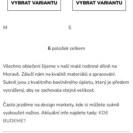
VYBRAT VARIANTU
VYBRAT VARIANTU
M
S
6
položek celkem
O
v
l
Všechno oblečení šijeme v naší malé rodinné dílně na
á
Moravě. Záleží nám na kvalitě materiálů a zpracování.
d
Sukně jsou z kvalitního bavlněného úpletu, který je předem
a
c
vysrážený, aby se zachovala stejná velikost.
í
p
Často jezdíme na design markety, kde si můžete sukně
r
vyzkoušet naživo. Aktuální info najdete tady:
KDE
v
BUDEME?
k
y