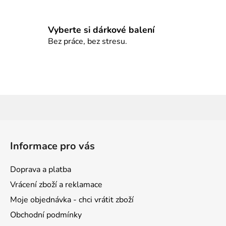
Vyberte si dárkové balení
Bez práce, bez stresu.
Z
á
Informace pro vás
p
a
Doprava a platba
t
Vrácení zboží a reklamace
í
Moje objednávka - chci vrátit zboží
Obchodní podmínky