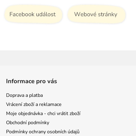
Z
á
Informace pro vás
p
a
Doprava a platba
t
Vrácení zboží a reklamace
í
Moje objednávka - chci vrátit zboží
Obchodní podmínky
Podmínky ochrany osobních údajů