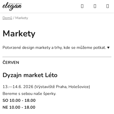
Přejít
Hledat
NÁKUP
na
KOŠÍK
obsah
Domů
/
Markety
Markety
Potvrzené design markety a trhy, kde se můžeme potkat. ♥
ČERVEN
Dyzajn market Léto
13.—14.6. 2026 (Výstaviště Praha, Holešovice)
Bereme s sebou naše šperky.
SO 10.00 - 18.00
NE 10.00 - 18.00