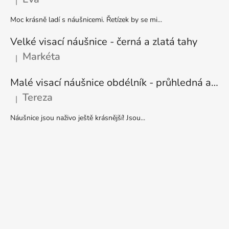
|
Hodnocení produktu je 5 z 5 hvězdiček.
Moc krásně ladí s náušnicemi. Řetízek by se mi...
Velké visací náušnice - černá a zlatá tahy
Markéta
|
Hodnocení produktu je 5 z 5 hvězdiček.
Malé visací náušnice obdélník - průhledná a stříbrná
Tereza
|
Hodnocení produktu je 5 z 5 hvězdiček.
Náušnice jsou naživo ještě krásnější! Jsou...