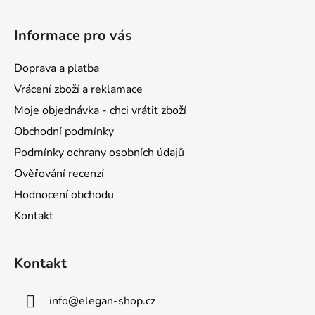
Z
á
Informace pro vás
p
a
Doprava a platba
t
Vrácení zboží a reklamace
í
Moje objednávka - chci vrátit zboží
Obchodní podmínky
Podmínky ochrany osobních údajů
Ověřování recenzí
Hodnocení obchodu
Kontakt
Kontakt
info
@
elegan-shop.cz