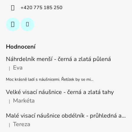
+420 775 185 250
Hodnocení
Náhrdelník menší - černá a zlatá půlená
Eva
|
Hodnocení produktu je 5 z 5 hvězdiček.
Moc krásně ladí s náušnicemi. Řetízek by se mi...
Velké visací náušnice - černá a zlatá tahy
Markéta
|
Hodnocení produktu je 5 z 5 hvězdiček.
Malé visací náušnice obdélník - průhledná a stříbrná
Tereza
|
Hodnocení produktu je 5 z 5 hvězdiček.