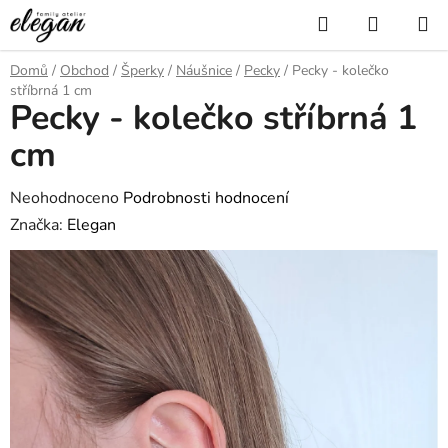
Přejít
Hledat
NÁKUP
na
KOŠÍK
obsah
Domů
/
Obchod
/
Šperky
/
Náušnice
/
Pecky
/
Pecky - kolečko
stříbrná 1 cm
Pecky - kolečko stříbrná 1
cm
Průměrné
Neohodnoceno
Podrobnosti hodnocení
hodnocení
Značka:
Elegan
produktu
je
0,0
z
5
hvězdiček.