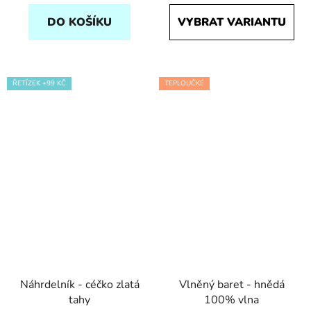
DO KOŠÍKU
VYBRAT VARIANTU
ŘETÍZEK +99 KČ
TEPLOUČKÉ
Náhrdelník - céčko zlatá
Vlněný baret - hnědá
tahy
100% vlna