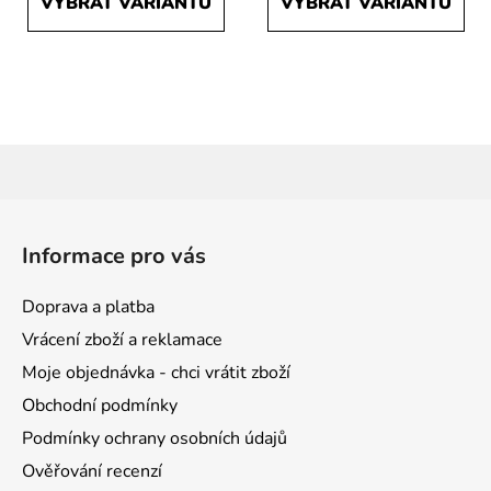
VYBRAT VARIANTU
VYBRAT VARIANTU
Z
á
Informace pro vás
p
a
Doprava a platba
t
Vrácení zboží a reklamace
í
Moje objednávka - chci vrátit zboží
Obchodní podmínky
Podmínky ochrany osobních údajů
Ověřování recenzí