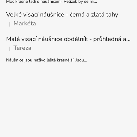
Moc krásně ladí s náušnicemi. Řetízek by se mi...
Velké visací náušnice - černá a zlatá tahy
Markéta
|
Hodnocení produktu je 5 z 5 hvězdiček.
Malé visací náušnice obdélník - průhledná a stříbrná
Tereza
|
Hodnocení produktu je 5 z 5 hvězdiček.
Náušnice jsou naživo ještě krásnější! Jsou...