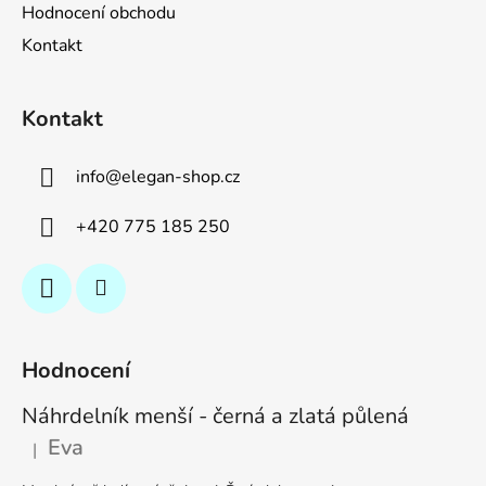
Hodnocení obchodu
Kontakt
Kontakt
info
@
elegan-shop.cz
+420 775 185 250
Hodnocení
Náhrdelník menší - černá a zlatá půlená
Eva
|
Hodnocení produktu je 5 z 5 hvězdiček.