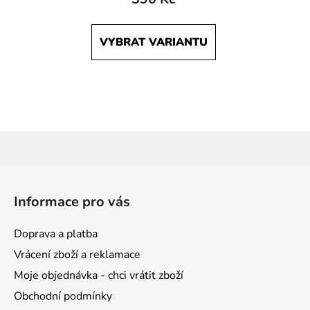
VYBRAT VARIANTU
Z
á
Informace pro vás
p
a
Doprava a platba
t
Vrácení zboží a reklamace
í
Moje objednávka - chci vrátit zboží
Obchodní podmínky