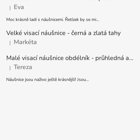
Eva
|
Hodnocení produktu je 5 z 5 hvězdiček.
Moc krásně ladí s náušnicemi. Řetízek by se mi...
Velké visací náušnice - černá a zlatá tahy
Markéta
|
Hodnocení produktu je 5 z 5 hvězdiček.
Malé visací náušnice obdélník - průhledná a stříbrná
Tereza
|
Hodnocení produktu je 5 z 5 hvězdiček.
Náušnice jsou naživo ještě krásnější! Jsou...