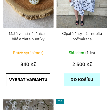
Malé visací náušnice -
Cípaté šaty - černobílá
bílá a zlatá puntíky
počmáraná
Právě vyrábíme :)
Skladem
(1 ks)
340 Kč
2 500 Kč
VYBRAT VARIANTU
DO KOŠÍKU
TIP