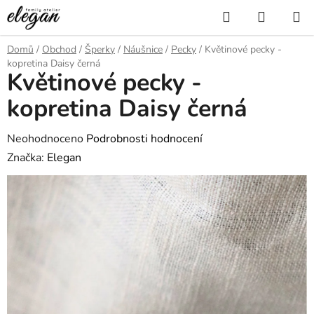
Přejít
Hledat
NÁKUP
na
KOŠÍK
obsah
Domů
/
Obchod
/
Šperky
/
Náušnice
/
Pecky
/
Květinové pecky -
kopretina Daisy černá
Květinové pecky -
kopretina Daisy černá
Průměrné
Neohodnoceno
Podrobnosti hodnocení
hodnocení
Značka:
Elegan
produktu
je
0,0
z
5
hvězdiček.