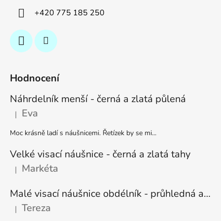
+420 775 185 250
Hodnocení
Náhrdelník menší - černá a zlatá půlená
Eva
|
Hodnocení produktu je 5 z 5 hvězdiček.
Moc krásně ladí s náušnicemi. Řetízek by se mi...
Velké visací náušnice - černá a zlatá tahy
Markéta
|
Hodnocení produktu je 5 z 5 hvězdiček.
Malé visací náušnice obdélník - průhledná a stříbrná
Tereza
|
Hodnocení produktu je 5 z 5 hvězdiček.