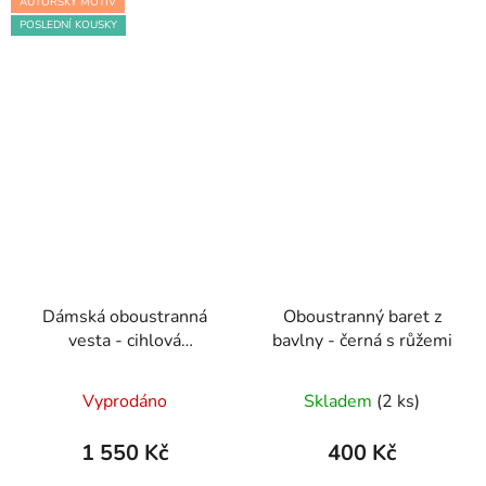
AUTORSKÝ MOTIV
POSLEDNÍ KOUSKY
Dámská oboustranná
Oboustranný baret z
vesta - cihlová
bavlny - černá s růžemi
Počmáraná a černá
Vyprodáno
Skladem
(2 ks)
1 550 Kč
400 Kč