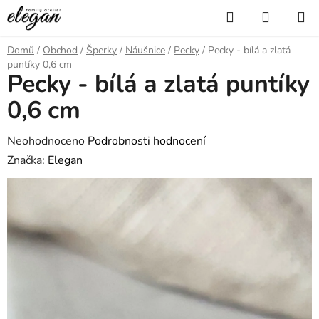
Přejít
Hledat
NÁKUP
na
KOŠÍK
obsah
Domů
/
Obchod
/
Šperky
/
Náušnice
/
Pecky
/
Pecky - bílá a zlatá
puntíky 0,6 cm
Pecky - bílá a zlatá puntíky
0,6 cm
Průměrné
Neohodnoceno
Podrobnosti hodnocení
hodnocení
Značka:
Elegan
produktu
je
0,0
z
5
hvězdiček.