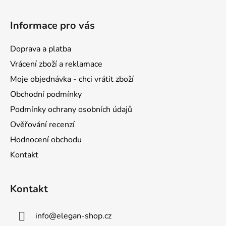
Z
á
Informace pro vás
p
a
Doprava a platba
t
Vrácení zboží a reklamace
í
Moje objednávka - chci vrátit zboží
Obchodní podmínky
Podmínky ochrany osobních údajů
Ověřování recenzí
Hodnocení obchodu
Kontakt
Kontakt
info
@
elegan-shop.cz