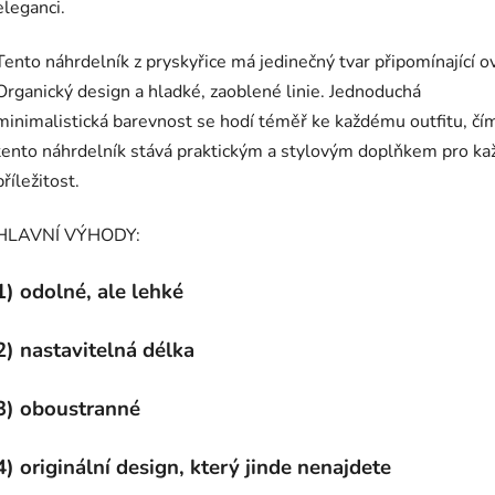
eleganci.
Tento náhrdelník z pryskyřice má jedinečný tvar připomínající o
Organický design a hladké, zaoblené linie. Jednoduchá
minimalistická barevnost se hodí téměř ke každému outfitu, čí
tento náhrdelník stává praktickým a stylovým doplňkem pro ka
příležitost.
HLAVNÍ VÝHODY:
1) odolné, ale lehké
2) nastavitelná délka
3) oboustranné
4) originální design, který jinde nenajdete