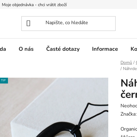
Moje objednávka - chci vrátit zboží
Obchodní podmínky
Po
da
O nás
Časté dotazy
Informace
Ko
Domů
/
/
Náhrdel
Náh
TIP
čer
Průměr
Neoho
hodnoc
Značka
produk
Organic
je