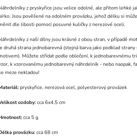
Náhrdelníky z pryskyřice jsou velice odolné, ale přitom lehké j
pírko. Jsou p
ověšené na odolném provázku, jehož délku si můž
měnit dle libosti pomocí posuvné kuličky z nerezové oceli.
Náhrdelníky z naší dílny jsou krásné z obou stran, v případě mo
je druhá strana jednobarevná (stejná barva jako podklad strany 
motivem). Můžete střídat podle oblečení, k jednobarevnému tr
vzor, k vzorovanému jednobarevný náhrdelník - nebo naopak, fa
se meze nekladou!
Materiál:
pryskyřice, nerezová ocel, polyesterový provázek
Velikost ozdoby:
cca 6x4,5 cm
Hmotnost:
cca 5 g
Délka provázku:
cca 68 cm