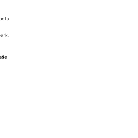
 potu
erk.
aše