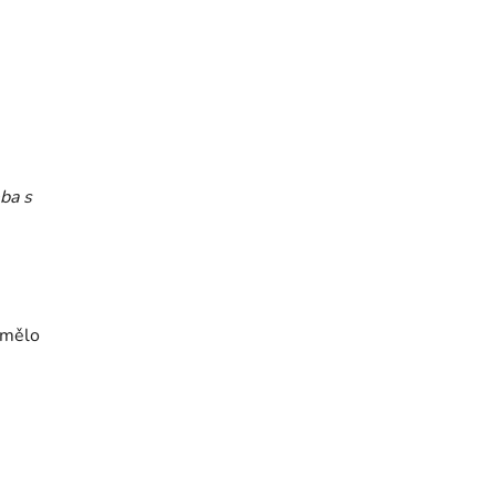
ba s
i mělo