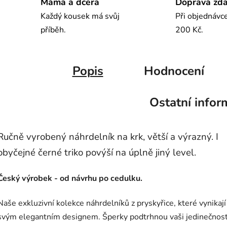
Máma a dcera
Doprava zd
Každý kousek má svůj
Při objednávc
příběh.
200 Kč.
Popis
Hodnocení
Ostatní infor
Ručně vyrobený náhrdelník na krk, větší a výrazný. I
obyčejné černé triko povýší na úplně jiný level.
Český výrobek - od návrhu po cedulku.
Naše exkluzivní kolekce náhrdelníků z pryskyřice, které vynikají
svým elegantním designem. Šperky podtrhnou vaši jedinečnost