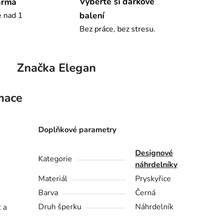
Vyberte si dárkové
arma
balení
e nad 1
Bez práce, bez stresu.
Značka
Elegan
mace
Doplňkové parametry
Designové
Kategorie
náhrdelníky
Materiál
Pryskyřice
Barva
Černá
Druh šperku
Náhrdelník
 a