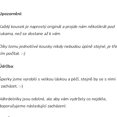
Upozornění:
Každý kousek je naprostý originál a projde nám několikrát pod
rukama, než se dostane až k vám.
Díky tomu jednotlivé kousky nikdy nebudou úplně stejné, je tře
tím počítat. :-)
Údržba
:
Šperky jsme vyrobili s velkou láskou a péčí, stejně by se s nim
i zacházet. :-)
Náhrdelníky jsou odolné, ale aby vám vydržely co nejdéle,
doporučujeme následující zacházení: