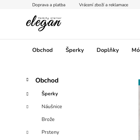
Přejít
Doprava a platba
Vrácení zboží a reklamace
na
obsah
Obchod
Šperky
Doplňky
Mó
P
K
Přeskočit
Obchod
a
kategorie
o
t
s
Šperky
e
t
g
Náušnice
r
o
a
r
Brože
i
n
e
n
Prsteny