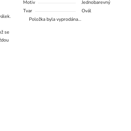
Motiv
Jednobarevný
Tvar
Ovál
válek.
Položka byla vyprodána…
mž se
ždou