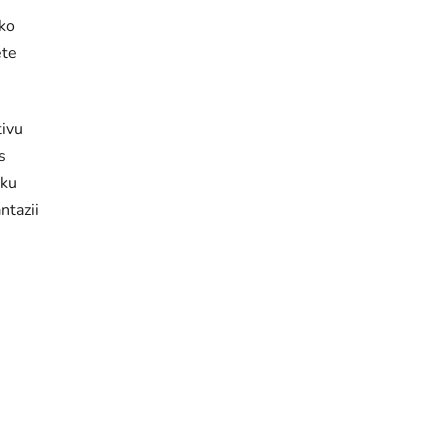
ako
ete
tivu
s
iku
ntazii