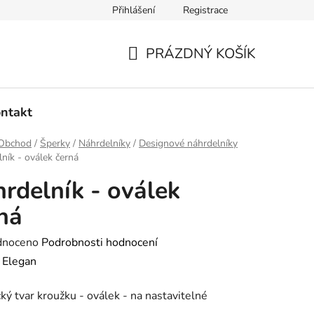
Přihlášení
Registrace
dmínky ochrany osobních údajů
Ověřování recenzí
Hodnoce
PRÁZDNÝ KOŠÍK
NÁKUPNÍ
KOŠÍK
ntakt
Obchod
/
Šperky
/
Náhrdelníky
/
Designové náhrdelníky
ník - oválek černá
rdelník - oválek
ná
né
dnoceno
Podrobnosti hodnocení
ení
:
Elegan
tu
ký tvar kroužku - oválek - na nastavitelné