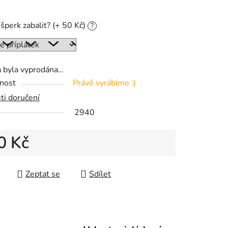
šperk zabalit? (+ 50 Kč)
?
ek.
a byla vyprodána…
nost
Právě vyrábíme :)
ti doručení
2940
0 Kč
 cena:
Zeptat se
Sdílet