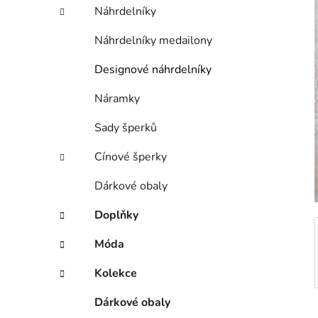
í
Náhrdelníky
p
a
Náhrdelníky medailony
n
Designové náhrdelníky
e
l
Náramky
Sady šperků
Cínové šperky
Dárkové obaly
Doplňky
Móda
Kolekce
Dárkové obaly