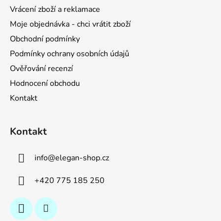
t
Vrácení zboží a reklamace
í
Moje objednávka - chci vrátit zboží
Obchodní podmínky
Podmínky ochrany osobních údajů
Ověřování recenzí
Hodnocení obchodu
Kontakt
Kontakt
info
@
elegan-shop.cz
+420 775 185 250