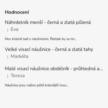
Hodnocení
Náhrdelník menší - černá a zlatá půlená
Eva
|
Hodnocení produktu je 5 z 5 hvězdiček.
Moc krásně ladí s náušnicemi. Řetízek by se mi...
Velké visací náušnice - černá a zlatá tahy
Markéta
|
Hodnocení produktu je 5 z 5 hvězdiček.
Malé visací náušnice obdélník - průhledná a stříbrná
Tereza
|
Hodnocení produktu je 5 z 5 hvězdiček.
Náušnice jsou naživo ještě krásnější! Jsou...