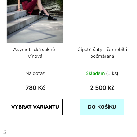
Asymetrická sukně-
Cípaté šaty - černobílá
vínová
počmáraná
Na dotaz
Skladem
(1 ks)
780 Kč
2 500 Kč
VYBRAT VARIANTU
DO KOŠÍKU
S