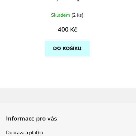
Počmáraná a černá
Skladem
(2 ks)
400 Kč
DO KOŠÍKU
Z
á
Informace pro vás
p
a
Doprava a platba