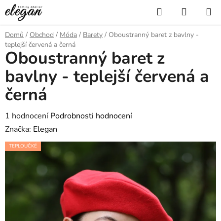
Přejít
Hledat
NÁKUP
na
KOŠÍK
obsah
Domů
/
Obchod
/
Móda
/
Barety
/
Oboustranný baret z bavlny -
teplejší červená a černá
Oboustranný baret z
bavlny - teplejší červená a
černá
Průměrné
1 hodnocení
Podrobnosti hodnocení
hodnocení
Značka:
Elegan
produktu
TEPLOUČKÉ
je
5,0
z
5
hvězdiček.