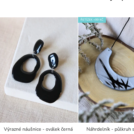
ŘETÍZEK +99 KČ
Výrazné náušnice - oválek černá
Náhrdelník - půlkruh 