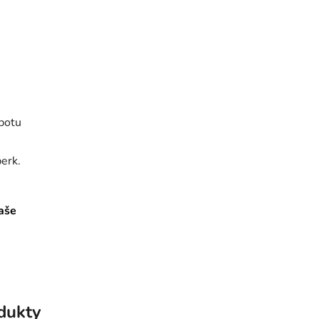
 potu
erk.
aše
odukty