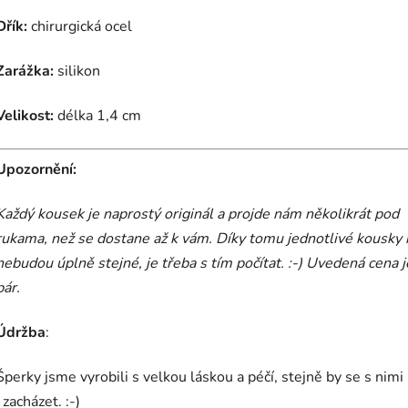
Dřík:
chirurgická ocel
Zarážka:
silikon
Velikost:
délka 1,4 cm
Upozornění:
Každý kousek je naprostý originál a projde nám několikrát pod
rukama, než se dostane až k vám.
Díky tomu jednotlivé kousky 
nebudou úplně stejné, je třeba s tím počítat. :-) Uvedená cena j
pár.
Údržba
:
Šperky jsme vyrobili s velkou láskou a péčí, stejně by se s nim
i zacházet. :-)