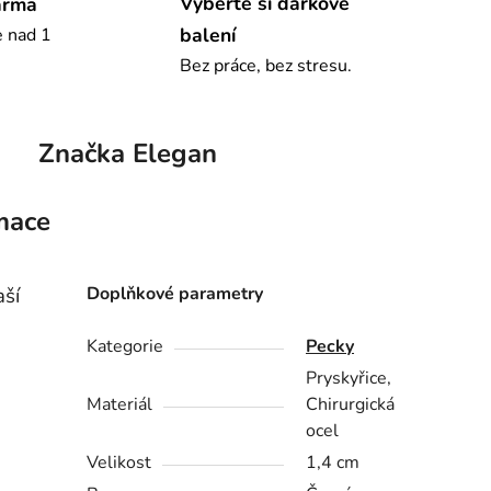
Vyberte si dárkové
arma
balení
e nad 1
Bez práce, bez stresu.
Značka
Elegan
mace
ší
Doplňkové parametry
Kategorie
Pecky
Pryskyřice,
Materiál
Chirurgická
ocel
Velikost
1,4 cm