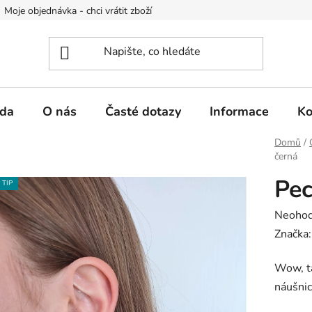
Moje objednávka - chci vrátit zboží
Obchodní podmínky
Po
da
O nás
Časté dotazy
Informace
Ko
Domů
/
černá
Pec
TIP
Průměr
Neoho
hodnoc
Značka
produk
Wow, ta
je
náušnic
0,0
z