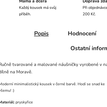
Máma a dcera
Doprava zd
Každý kousek má svůj
Při objednávc
příběh.
200 Kč.
Popis
Hodnocení
Ostatní infor
Ručně tvarované a malované náušničky vyrobené v na
dílně na Moravě.
Moderní minimalistický kousek v černé barvě. Hodí se snad ke
všemu! :)
Materiál:
pryskyřice