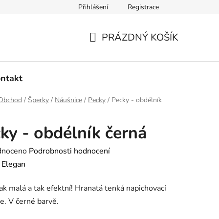
Přihlášení
Registrace
dmínky ochrany osobních údajů
Ověřování recenzí
Hodnoce
PRÁZDNÝ KOŠÍK
NÁKUPNÍ
KOŠÍK
ntakt
Obchod
/
Šperky
/
Náušnice
/
Pecky
/
Pecky - obdélník
ky - obdélník černá
né
dnoceno
Podrobnosti hodnocení
ení
:
Elegan
tu
k malá a tak efektní! Hranatá tenká napichovací
e. V černé barvě.