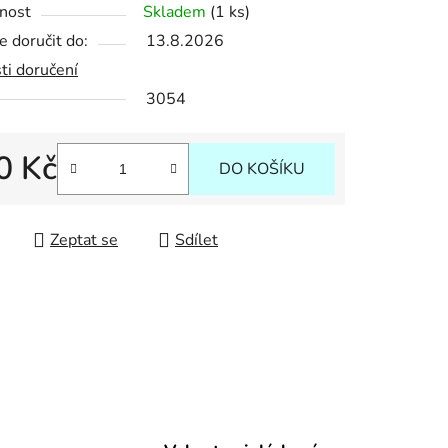
nost
Skladem
(1 ks)
 doručit do:
13.8.2026
ek.
ti doručení
3054
0 Kč
DO KOŠÍKU
 cena:
Zeptat se
Sdílet