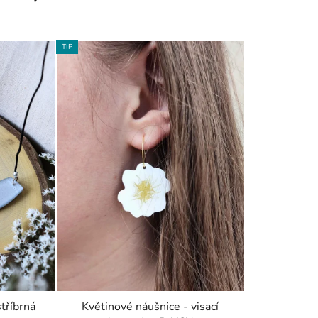
TIP
stříbrná
Květinové náušnice - visací