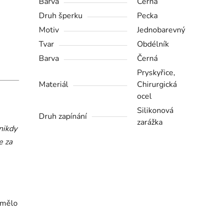
Barva
Černá
Druh šperku
Pecka
Motiv
Jednobarevný
Tvar
Obdélník
Barva
Černá
Pryskyřice,
Materiál
Chirurgická
ocel
Silikonová
Druh zapínání
zarážka
nikdy
e za
i mělo