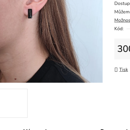
Dostup
5
Můžeme
hvězdič
Možnos
Kód:
30
Měrná
Tisk