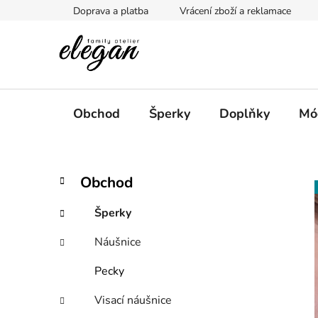
Přejít
Doprava a platba
Vrácení zboží a reklamace
na
obsah
Obchod
Šperky
Doplňky
Mó
P
K
Přeskočit
Obchod
a
kategorie
o
t
s
Šperky
e
t
g
Náušnice
r
o
a
r
Pecky
i
n
e
n
Visací náušnice