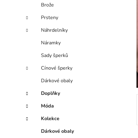
í
Brože
p
a
Prsteny
n
Náhrdelníky
e
l
Náramky
Sady šperků
Cínové šperky
Dárkové obaly
Doplňky
Móda
Kolekce
Dárkové obaly