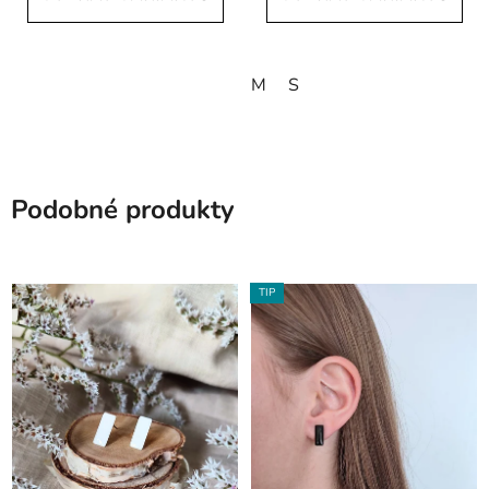
M
S
Podobné produkty
TIP