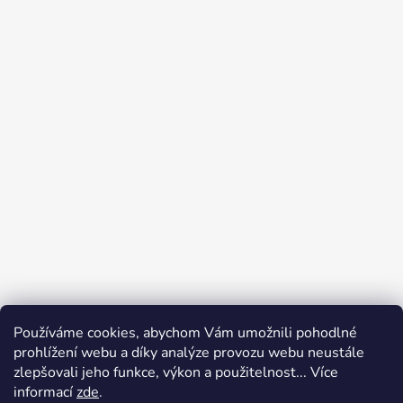
Používáme cookies, abychom Vám umožnili pohodlné
prohlížení webu a díky analýze provozu webu neustále
zlepšovali jeho funkce, výkon a použitelnost... Více
informací
zde
.