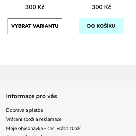
300 Kč
300 Kč
VYBRAT VARIANTU
DO KOŠÍKU
Z
á
Informace pro vás
p
a
Doprava a platba
t
Vrácení zboží a reklamace
í
Moje objednávka - chci vrátit zboží