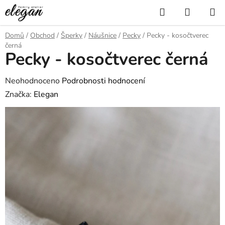
Přejít
Hledat
NÁKUP
na
KOŠÍK
obsah
Domů
/
Obchod
/
Šperky
/
Náušnice
/
Pecky
/
Pecky - kosočtverec
černá
Pecky - kosočtverec černá
Průměrné
Neohodnoceno
Podrobnosti hodnocení
hodnocení
Značka:
Elegan
produktu
je
0,0
z
5
hvězdiček.