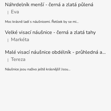
Náhrdelník menší - černá a zlatá půlená
Eva
|
Hodnocení produktu je 5 z 5 hvězdiček.
Moc krásně ladí s náušnicemi. Řetízek by se mi...
Velké visací náušnice - černá a zlatá tahy
Markéta
|
Hodnocení produktu je 5 z 5 hvězdiček.
Malé visací náušnice obdélník - průhledná a stříbrná
Tereza
|
Hodnocení produktu je 5 z 5 hvězdiček.
Náušnice jsou naživo ještě krásnější! Jsou...