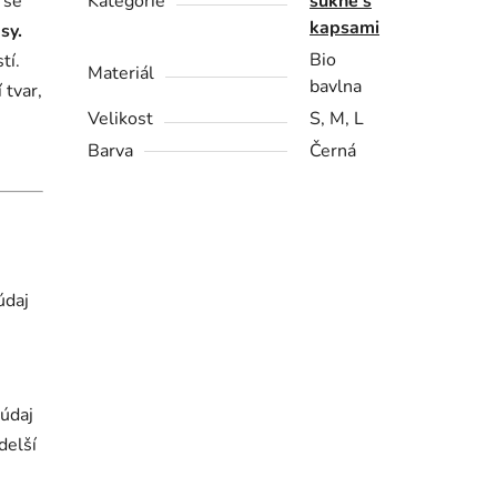
 se
Kategorie
sukně s
kapsami
sy.
Bio
tí.
Materiál
bavlna
 tvar,
Velikost
S, M, L
Barva
Černá
údaj
údaj
delší