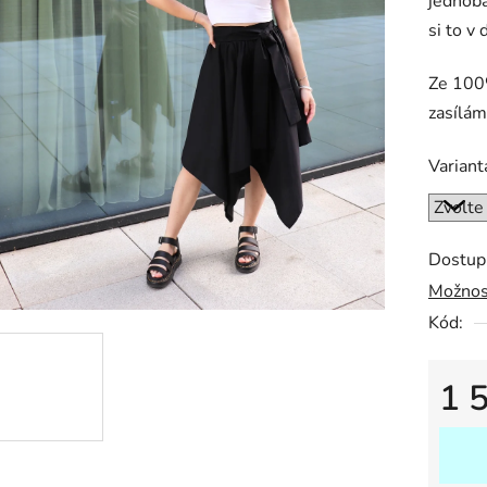
jednoba
0,0
si to v
z
5
Ze 100
hvězdič
zasílám
Variant
Dostup
Možnos
Kód:
1 
Měrná