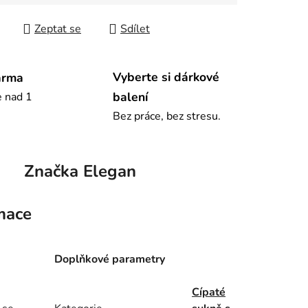
Zeptat se
Sdílet
Vyberte si dárkové
arma
balení
e nad 1
Bez práce, bez stresu.
Značka
Elegan
mace
Doplňkové parametry
Cípaté