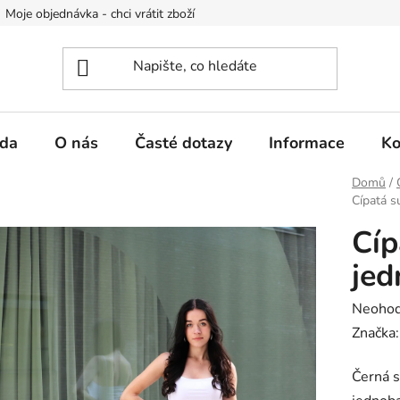
Moje objednávka - chci vrátit zboží
Obchodní podmínky
Po
da
O nás
Časté dotazy
Informace
Ko
Domů
/
Cípatá s
Cíp
jed
Průměr
Neoho
hodnoc
Značka
produk
Černá s
je