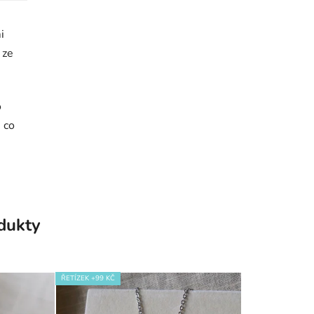
i
 ze
o
 co
odukty
ŘETÍZEK +99 KČ