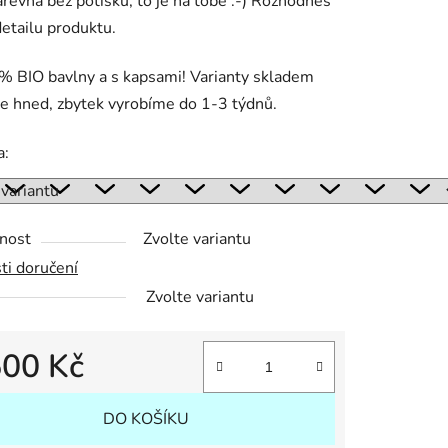
revná bez potisku, to je na tobě :-) Rozhodneš
 detailu produktu.
% BIO bavlny a s kapsami!
Varianty skladem
ek.
e hned, zbytek vyrobíme do 1-3 týdnů.
a:
nost
Zvolte variantu
ti doručení
Zvolte variantu
500 Kč
 cena:
DO KOŠÍKU