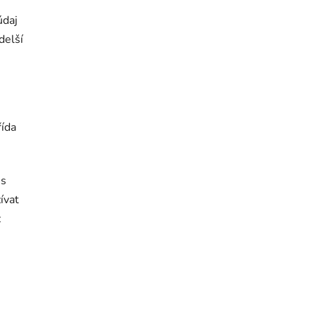
údaj
delší
řída
 s
ívat
z