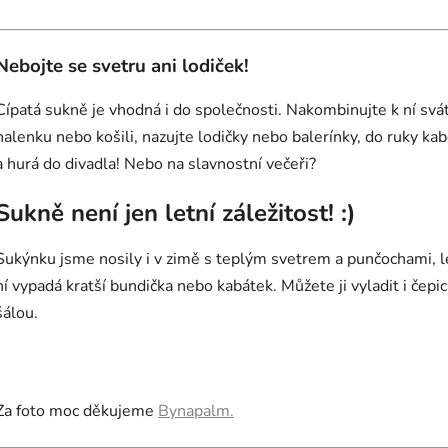
Nebojte se svetru ani lodiček!
Cípatá sukně je vhodná i do společnosti. Nakombinujte k ní svá
halenku nebo košili, nazujte lodičky nebo balerínky, do ruky ka
a hurá do divadla! Nebo na slavnostní večeři?
Sukně není jen letní záležitost! :)
Sukýnku jsme nosily i v zimě s teplým svetrem a punčochami, l
ní vypadá kratší bundička nebo kabátek. Můžete ji vyladit i čepic
šálou.
Za foto moc děkujeme
Bynapalm.