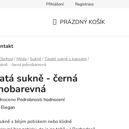
Přihlášení
Registrace
dmínky ochrany osobních údajů
Ověřování recenzí
Hodnoce
PRÁZDNÝ KOŠÍK
NÁKUPNÍ
KOŠÍK
ntakt
Obchod
/
Móda
/
Sukně
/
Cípaté sukně s kapsami
/
ukně - černá jednobarevná
atá sukně - černá
nobarevná
né
dnoceno
Podrobnosti hodnocení
ení
:
Elegan
tu
ukně s bílým potiskem nebo klidně