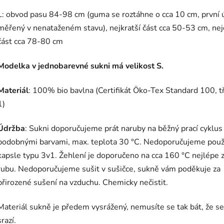
L: obvod pasu 84-98 cm (guma se roztáhne o cca 10 cm, první 
měřený v nenataženém stavu), nejkratší část cca 50-53 cm, nej
část cca 78-80 cm
Modelka v jednobarevné sukni má velikost S.
Materiál
: 100% bio bavlna (
Certifikát Öko-Tex Standard 100, t
1)
Údržba
: Sukni doporučujeme prát naruby na běžný prací cyklus
podobnými barvami, max. teplota 30 °C. Nedoporučujeme použ
kapsle typu 3v1. Žehlení je doporučeno na cca 160 °C nejlépe 
rubu. Nedoporučujeme sušit v sušičce, sukně vám poděkuje za
přirozené sušení na vzduchu. Chemicky nečistit.
Materiál sukně je předem vysrážený, nemusíte se tak bát, že se
srazí.