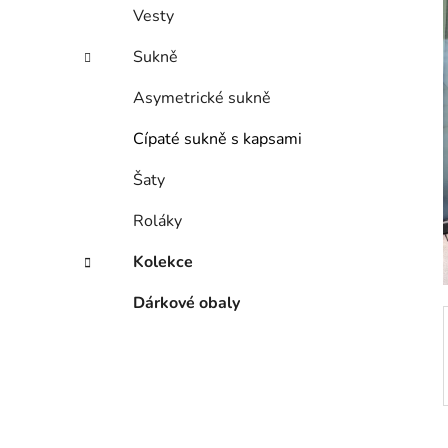
í
Vesty
p
a
Sukně
n
Asymetrické sukně
e
l
Cípaté sukně s kapsami
Šaty
Roláky
Kolekce
Dárkové obaly