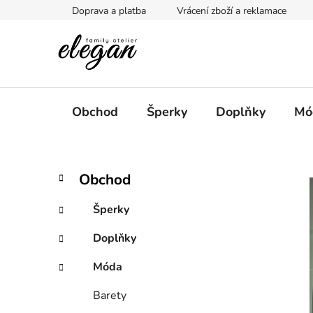
Přejít
Doprava a platba
Vrácení zboží a reklamace
na
obsah
Obchod
Šperky
Doplňky
Mó
P
K
Přeskočit
Obchod
a
kategorie
o
t
s
Šperky
e
t
g
Doplňky
r
o
a
r
Móda
i
n
e
n
Barety