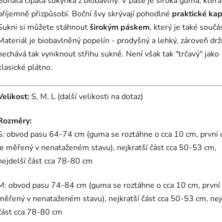
Bohatá cípatá sukýnka z biobavlny. V pase je široká guma, která
příjemně přizpůsobí. Boční švy skrývají pohodlné
praktické kap
Sukni si můžete stáhnout
širokým páskem
, který je také součás
Materiál je biobavlněný popelín - prodyšný a lehký, zároveň drží
nechává tak vyniknout střihu sukně. Není však tak "trčavý" jako
klasické plátno.
Velikost:
S, M, L (další velikosti na dotaz)
Rozměry:
S: obvod pasu 64-74 cm (guma se roztáhne o cca 10 cm, první 
je měřený v nenataženém stavu), nejkratší část cca 50-53 cm,
nejdelší část cca 78-80 cm
M: obvod pasu 74-84 cm (guma se roztáhne o cca 10 cm, první 
měřený v nenataženém stavu), nejkratší část cca 50-53 cm, nej
část cca 78-80 cm