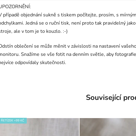
UPOZORNĚNÍ:
V případě objednání sukně s tiskem počítejte, prosím, s mírným
odchylkami. Jedná se o ruční tisk, není proto tak pravidelný jako
stroje, ale v tom je to kouzlo. :-)
Odstín oblečení se může měnit v závislosti na nastavení vašeh
monitoru. Snažíme se vše fotit na denním světle, aby fotografie
nejvíce odpovídaly skutečnosti.
Související pr
ŘETÍZEK +99 KČ