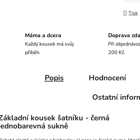
Tisk
Máma a dcera
Doprava zd
Každý kousek má svůj
Při objednávc
příběh.
200 Kč.
Popis
Hodnocení
Ostatní infor
Základní kousek šatníku - černá
jednobarevná sukně