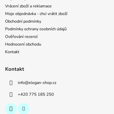
t
Vrácení zboží a reklamace
í
Moje objednávka - chci vrátit zboží
Obchodní podmínky
Podmínky ochrany osobních údajů
Ověřování recenzí
Hodnocení obchodu
Kontakt
Kontakt
info
@
elegan-shop.cz
+420 775 185 250