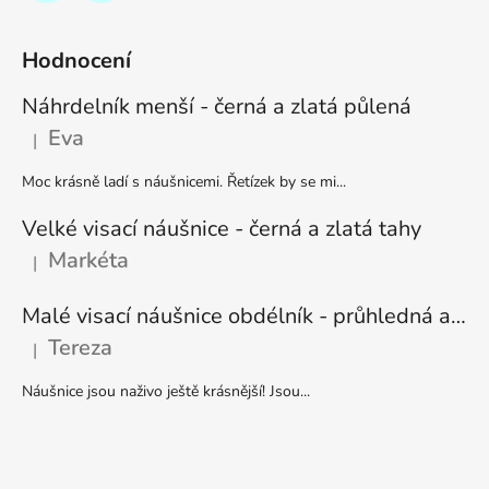
Hodnocení
Náhrdelník menší - černá a zlatá půlená
Eva
|
Hodnocení produktu je 5 z 5 hvězdiček.
Moc krásně ladí s náušnicemi. Řetízek by se mi...
Velké visací náušnice - černá a zlatá tahy
Markéta
|
Hodnocení produktu je 5 z 5 hvězdiček.
Malé visací náušnice obdélník - průhledná a stříbrná
Tereza
|
Hodnocení produktu je 5 z 5 hvězdiček.
Náušnice jsou naživo ještě krásnější! Jsou...