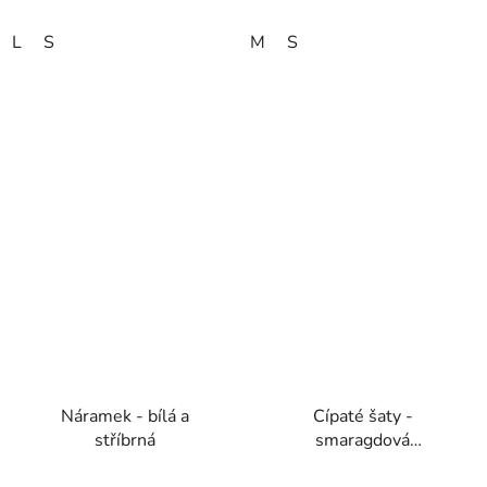
L
S
M
S
Náramek - bílá a
Cípaté šaty -
stříbrná
smaragdová
jednobarevná