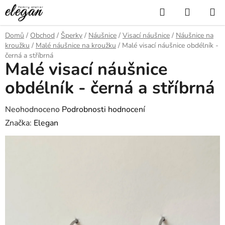
Přejít
Hledat
NÁKUP
na
KOŠÍK
obsah
Domů
/
Obchod
/
Šperky
/
Náušnice
/
Visací náušnice
/
Náušnice na
kroužku
/
Malé náušnice na kroužku
/
Malé visací náušnice obdélník -
černá a stříbrná
Malé visací náušnice
obdélník - černá a stříbrná
Průměrné
Neohodnoceno
Podrobnosti hodnocení
hodnocení
Značka:
Elegan
produktu
je
0,0
z
5
hvězdiček.