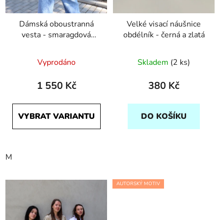
Dámská oboustranná
Velké visací náušnice
vesta - smaragdová
obdélník - černá a zlatá
Počmáraná a černá
Průměrné
Vyprodáno
Skladem
(2 ks)
hodnocení
produktu
1 550 Kč
380 Kč
je
5,0
VYBRAT VARIANTU
DO KOŠÍKU
z
5
hvězdiček.
M
AUTORSKÝ MOTIV