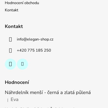
Hodnocení obchodu
Kontakt
Kontakt
info
@
elegan-shop.cz
+420 775 185 250
Hodnocení
Náhrdelník menší - černá a zlatá půlená
Eva
|
Hodnocení produktu je 5 z 5 hvězdiček.