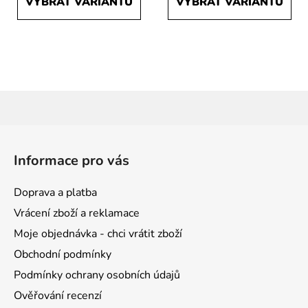
VYBRAT VARIANTU
VYBRAT VARIANTU
Z
á
Informace pro vás
p
a
Doprava a platba
t
Vrácení zboží a reklamace
í
Moje objednávka - chci vrátit zboží
Obchodní podmínky
Podmínky ochrany osobních údajů
Ověřování recenzí