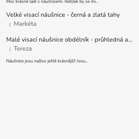
Moc krásně ladí s náušnicemi. Řetízek by se mi...
Velké visací náušnice - černá a zlatá tahy
Markéta
|
Hodnocení produktu je 5 z 5 hvězdiček.
Malé visací náušnice obdélník - průhledná a stříbrná
Tereza
|
Hodnocení produktu je 5 z 5 hvězdiček.
Náušnice jsou naživo ještě krásnější! Jsou...