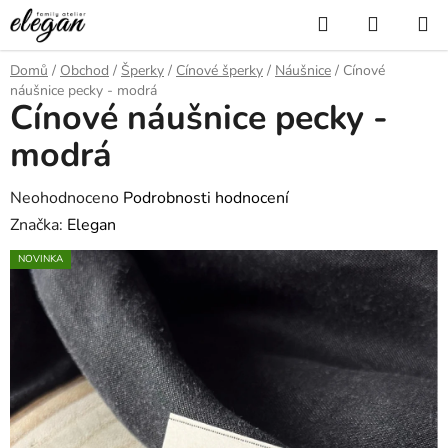
Přejít
Hledat
NÁKUP
na
KOŠÍK
obsah
Domů
/
Obchod
/
Šperky
/
Cínové šperky
/
Náušnice
/
Cínové
náušnice pecky - modrá
Cínové náušnice pecky -
modrá
Průměrné
Neohodnoceno
Podrobnosti hodnocení
hodnocení
Značka:
Elegan
produktu
NOVINKA
je
0,0
z
5
hvězdiček.