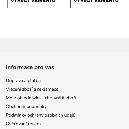
VYBRAT VARIANTU
VYBRAT VARIANTU
Z
á
Informace pro vás
p
a
Doprava a platba
t
Vrácení zboží a reklamace
í
Moje objednávka - chci vrátit zboží
Obchodní podmínky
Podmínky ochrany osobních údajů
Ověřování recenzí