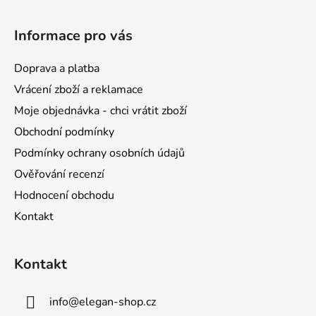
Z
á
Informace pro vás
p
a
Doprava a platba
t
Vrácení zboží a reklamace
í
Moje objednávka - chci vrátit zboží
Obchodní podmínky
Podmínky ochrany osobních údajů
Ověřování recenzí
Hodnocení obchodu
Kontakt
Kontakt
info
@
elegan-shop.cz