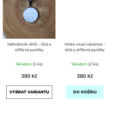
Náhrdelník větší - bílá a
Velké visací náušnice -
stříbrná puntíky
bílá a stříbrná puntíky
Průměrné
Skladem
(1 ks)
Skladem
(2 ks)
hodnocení
produktu
390 Kč
380 Kč
je
5,0
VYBRAT VARIANTU
DO KOŠÍKU
z
5
hvězdiček.