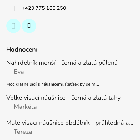
+420 775 185 250
Hodnocení
Náhrdelník menší - černá a zlatá půlená
Eva
|
Hodnocení produktu je 5 z 5 hvězdiček.
Moc krásně ladí s náušnicemi. Řetízek by se mi...
Velké visací náušnice - černá a zlatá tahy
Markéta
|
Hodnocení produktu je 5 z 5 hvězdiček.
Malé visací náušnice obdélník - průhledná a stříbrná
Tereza
|
Hodnocení produktu je 5 z 5 hvězdiček.