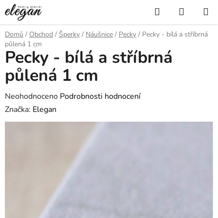
Přejít
Hledat
NÁKUP
na
KOŠÍK
obsah
Domů
/
Obchod
/
Šperky
/
Náušnice
/
Pecky
/
Pecky - bílá a stříbrná
půlená 1 cm
Pecky - bílá a stříbrná
půlená 1 cm
Průměrné
Neohodnoceno
Podrobnosti hodnocení
hodnocení
Značka:
Elegan
produktu
je
0,0
z
5
hvězdiček.