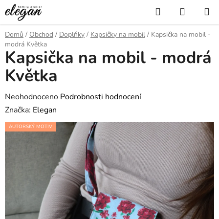
Přejít
Hledat
NÁKUP
na
KOŠÍK
obsah
Domů
/
Obchod
/
Doplňky
/
Kapsičky na mobil
/
Kapsička na mobil -
modrá Květka
Kapsička na mobil - modrá
Květka
Průměrné
Neohodnoceno
Podrobnosti hodnocení
hodnocení
Značka:
Elegan
produktu
AUTORSKÝ MOTIV
je
0,0
z
5
hvězdiček.