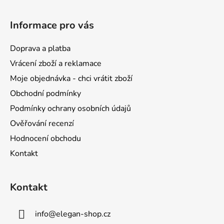
Z
á
Informace pro vás
p
a
Doprava a platba
t
Vrácení zboží a reklamace
í
Moje objednávka - chci vrátit zboží
Obchodní podmínky
Podmínky ochrany osobních údajů
Ověřování recenzí
Hodnocení obchodu
Kontakt
Kontakt
info
@
elegan-shop.cz