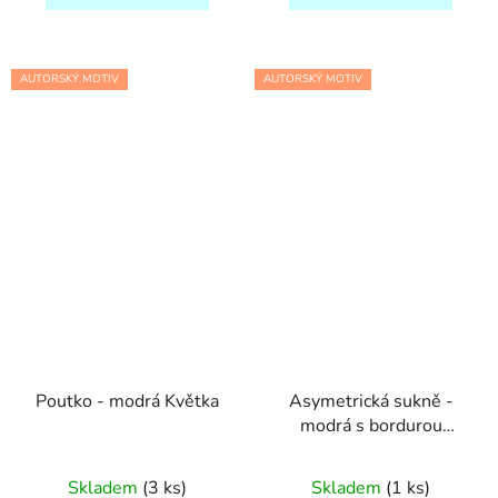
AUTORSKÝ MOTIV
AUTORSKÝ MOTIV
Poutko - modrá Květka
Asymetrická sukně -
modrá s bordurou
Počmáraná
Skladem
(3 ks)
Skladem
(1 ks)