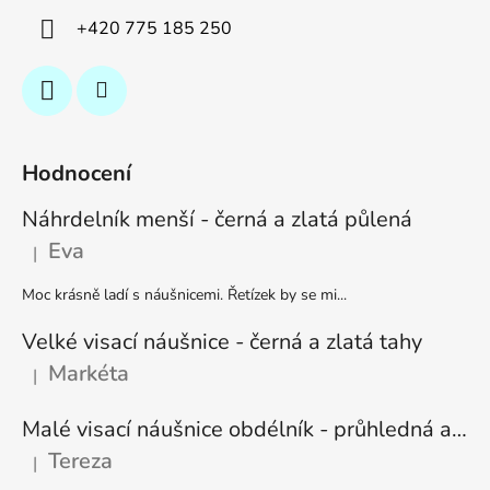
+420 775 185 250
Hodnocení
Náhrdelník menší - černá a zlatá půlená
Eva
|
Hodnocení produktu je 5 z 5 hvězdiček.
Moc krásně ladí s náušnicemi. Řetízek by se mi...
Velké visací náušnice - černá a zlatá tahy
Markéta
|
Hodnocení produktu je 5 z 5 hvězdiček.
Malé visací náušnice obdélník - průhledná a stříbrná
Tereza
|
Hodnocení produktu je 5 z 5 hvězdiček.