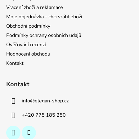
t
Vrácení zboží a reklamace
í
Moje objednávka - chci vrátit zboží
Obchodní podmínky
Podmínky ochrany osobních údajů
Ověřování recenzí
Hodnocení obchodu
Kontakt
Kontakt
info
@
elegan-shop.cz
+420 775 185 250