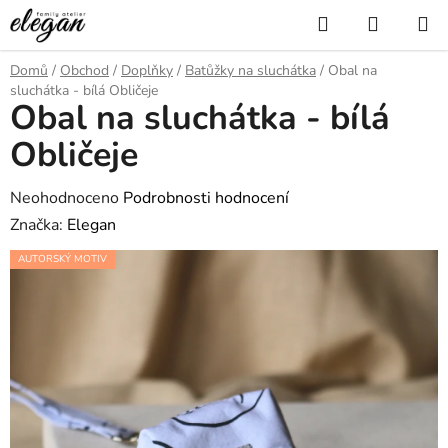
Přejít
Hledat
NÁKUP
na
KOŠÍK
obsah
Domů
/
Obchod
/
Doplňky
/
Batůžky na sluchátka
/
Obal na
sluchátka - bílá Obličeje
Obal na sluchátka - bílá
Obličeje
Průměrné
Neohodnoceno
Podrobnosti hodnocení
hodnocení
Značka:
Elegan
produktu
AUTORSKÝ MOTIV
je
0,0
z
5
hvězdiček.