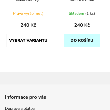
Právě vyrábíme :)
Skladem
(1 ks)
240 Kč
240 Kč
VYBRAT VARIANTU
DO KOŠÍKU
Z
á
Informace pro vás
p
a
Doprava a platba