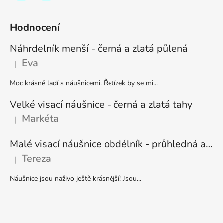
Hodnocení
Náhrdelník menší - černá a zlatá půlená
Eva
|
Hodnocení produktu je 5 z 5 hvězdiček.
Moc krásně ladí s náušnicemi. Řetízek by se mi...
Velké visací náušnice - černá a zlatá tahy
Markéta
|
Hodnocení produktu je 5 z 5 hvězdiček.
Malé visací náušnice obdélník - průhledná a stříbrná
Tereza
|
Hodnocení produktu je 5 z 5 hvězdiček.
Náušnice jsou naživo ještě krásnější! Jsou...