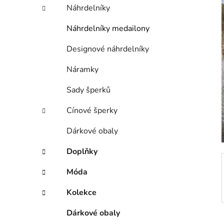
í
Náhrdelníky
p
a
Náhrdelníky medailony
n
Designové náhrdelníky
e
l
Náramky
Sady šperků
Cínové šperky
Dárkové obaly
Doplňky
Móda
Kolekce
Dárkové obaly