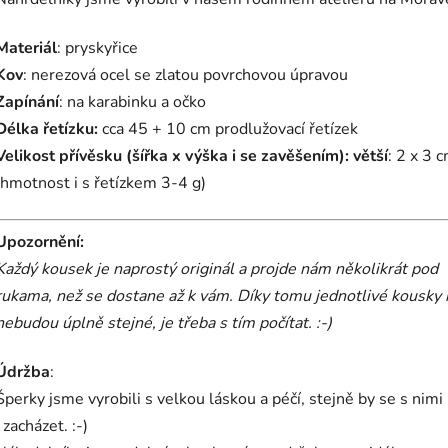
Materiál
: pryskyřice
Kov
: nerezová ocel se zlatou povrchovou úpravou
Zapínání
: na karabinku a očko
Délka řetízku:
cca 45 + 10 cm prodlužovací řetízek
Velikost přívěsku (šířka x výška i se zavěšením):
větší
: 2 x 3 
(hmotnost i s řetízkem 3-4 g)
Upozornění:
Každý kousek je naprostý originál a projde nám několikrát pod
rukama, než se dostane až k vám.
Díky tomu jednotlivé kousky 
nebudou úplně stejné, je třeba s tím počítat. :-)
Údržba
:
Šperky jsme vyrobili s velkou láskou a péčí, stejně by se s nim
i zacházet. :-)