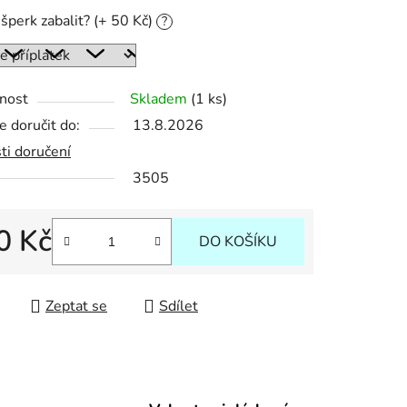
šperk zabalit? (+ 50 Kč)
?
ek.
nost
Skladem
(1 ks)
 doručit do:
13.8.2026
ti doručení
3505
0 Kč
DO KOŠÍKU
 cena:
Zeptat se
Sdílet