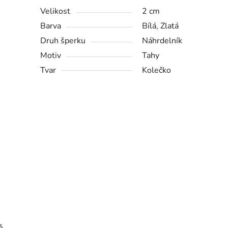
Velikost
2 cm
Barva
Bílá, Zlatá
Druh šperku
Náhrdelník
Motiv
Tahy
Tvar
Kolečko
ě.