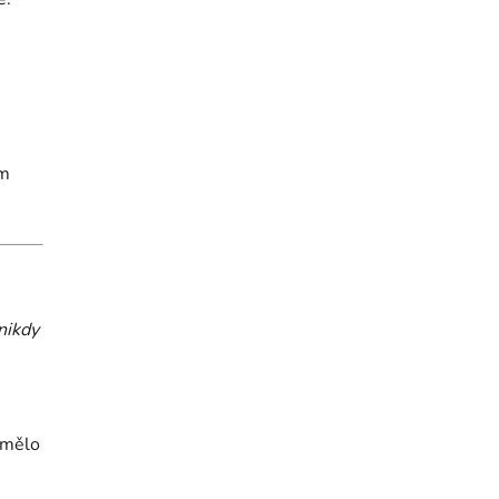
cm
nikdy
i mělo