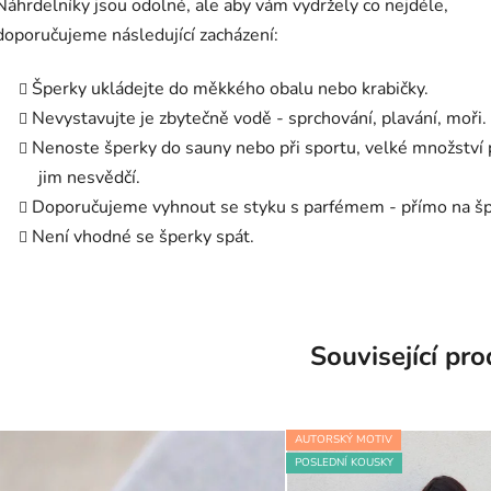
Náhrdelníky jsou odolné, ale aby vám vydržely co nejdéle,
doporučujeme následující zacházení:
Šperky ukládejte do měkkého obalu nebo krabičky.
Nevystavujte je zbytečně vodě - sprchování, plavání, moři.
Nenoste šperky do sauny nebo při sportu, velké množství
jim nesvědčí.
Doporučujeme vyhnout se styku s parfémem - přímo na šp
Není vhodné se šperky spát.
Související pr
AUTORSKÝ MOTIV
POSLEDNÍ KOUSKY