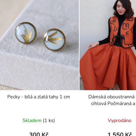
Pecky - bílá a zlatá tahy 1 cm
Dámská oboustranná 
cihlová Počmáraná a
Skladem
(1 ks)
Vyprodáno
300 Kč
1 550 Kč