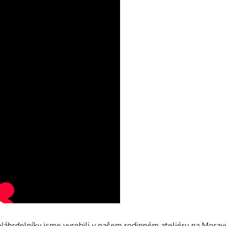
Náhrdelníky jsme vyrobili v našem rodinném ateliéru na Morav