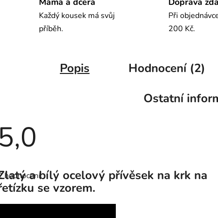
Máma a dcera
Doprava zd
Každý kousek má svůj
Při objednávc
příběh.
200 Kč.
Popis
Hodnocení (2)
Ostatní infor
5,0
Průměrné
hodnocení
Zlatý a bílý ocelový přívěsek na krk na
2 hodnocení
produktu
je
řetízku se vzorem.
5,0
z
5
hvězdiček.