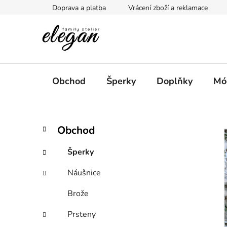
Přejít
Doprava a platba
Vrácení zboží a reklamace
na
obsah
Obchod
Šperky
Doplňky
Mó
P
K
Přeskočit
Obchod
a
kategorie
o
t
s
Šperky
e
t
g
Náušnice
r
o
a
r
Brože
i
n
e
n
Prsteny