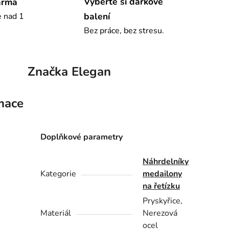
Vyberte si dárkové
arma
balení
e nad 1
Bez práce, bez stresu.
Značka
Elegan
mace
Doplňkové parametry
Náhrdelníky
Kategorie
medailony
na řetízku
Pryskyřice,
Materiál
Nerezová
ocel