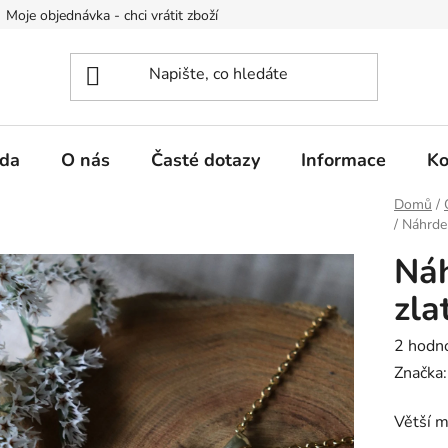
Moje objednávka - chci vrátit zboží
Obchodní podmínky
Po
da
O nás
Časté dotazy
Informace
Ko
Domů
/
/
Náhrdel
Náh
zla
Průměr
2 hodn
hodnoc
Značka
produk
Větší m
je