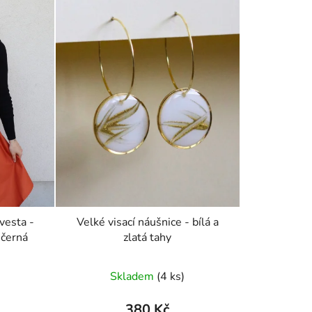
vesta -
Velké visací náušnice - bílá a
 černá
zlatá tahy
Skladem
(4 ks)
380 Kč