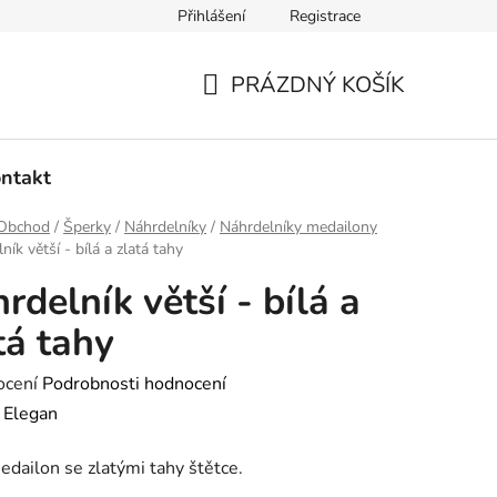
Přihlášení
Registrace
dmínky ochrany osobních údajů
Ověřování recenzí
Hodnoce
PRÁZDNÝ KOŠÍK
NÁKUPNÍ
KOŠÍK
ntakt
Obchod
/
Šperky
/
Náhrdelníky
/
Náhrdelníky medailony
ník větší - bílá a zlatá tahy
rdelník větší - bílá a
tá tahy
né
ocení
Podrobnosti hodnocení
ení
:
Elegan
tu
edailon se zlatými tahy štětce.