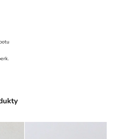
 potu
erk.
odukty