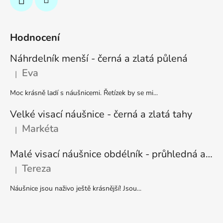
Hodnocení
Náhrdelník menší - černá a zlatá půlená
Eva
|
Hodnocení produktu je 5 z 5 hvězdiček.
Moc krásně ladí s náušnicemi. Řetízek by se mi...
Velké visací náušnice - černá a zlatá tahy
Markéta
|
Hodnocení produktu je 5 z 5 hvězdiček.
Malé visací náušnice obdélník - průhledná a stříbrná
Tereza
|
Hodnocení produktu je 5 z 5 hvězdiček.
Náušnice jsou naživo ještě krásnější! Jsou...