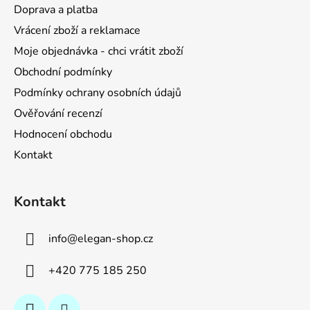
a
Doprava a platba
t
Vrácení zboží a reklamace
í
Moje objednávka - chci vrátit zboží
Obchodní podmínky
Podmínky ochrany osobních údajů
Ověřování recenzí
Hodnocení obchodu
Kontakt
Kontakt
info
@
elegan-shop.cz
+420 775 185 250