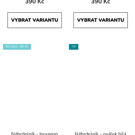
390 Kč
390 Kč
VYBRAT VARIANTU
VYBRAT VARIANTU
ŘETÍZEK +99 KČ
TIP
Náhrdelník - hexagon
Náhrdelník - oválek bílá