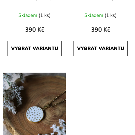
Průměrné
Skladem
(1 ks)
Skladem
(1 ks)
hodnocení
produktu
390 Kč
390 Kč
je
5,0
VYBRAT VARIANTU
VYBRAT VARIANTU
z
5
hvězdiček.