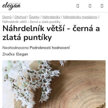
Přejít
Hledat
NÁKUP
na
KOŠÍK
obsah
Domů
/
Obchod
/
Šperky
/
Náhrdelníky
/
Náhrdelníky medailony
/
Náhrdelník větší - černá a zlatá puntíky
Náhrdelník větší - černá a
zlatá puntíky
Průměrné
Neohodnoceno
Podrobnosti hodnocení
hodnocení
Značka:
Elegan
produktu
je
0,0
z
5
hvězdiček.