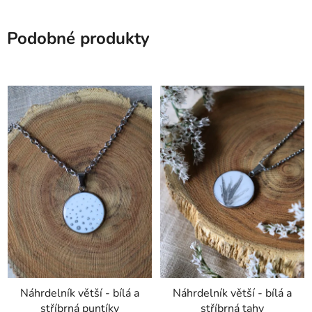
Podobné produkty
Náhrdelník větší - bílá a
Náhrdelník větší - bílá a
stříbrná puntíky
stříbrná tahy