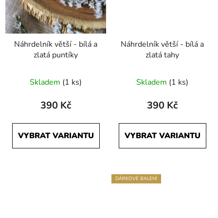
Náhrdelník větší - bílá a
Náhrdelník větší - bílá a
zlatá puntíky
zlatá tahy
Průměrné
Skladem
(1 ks)
Skladem
(1 ks)
hodnocení
produktu
390 Kč
390 Kč
je
5,0
VYBRAT VARIANTU
VYBRAT VARIANTU
z
5
hvězdiček.
DÁRKOVÉ BALENÍ