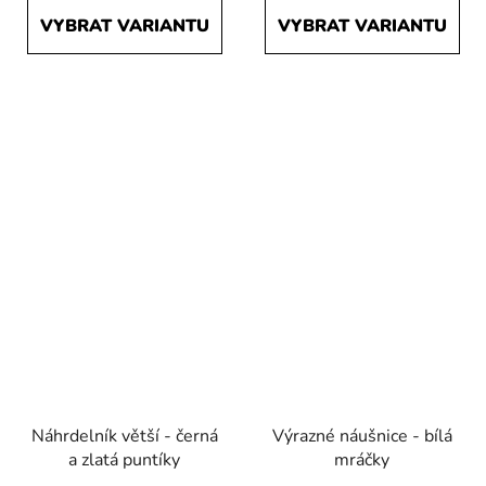
5,0
VYBRAT VARIANTU
VYBRAT VARIANTU
z
5
hvězdiček.
Náhrdelník větší - černá
Výrazné náušnice - bílá
a zlatá puntíky
mráčky