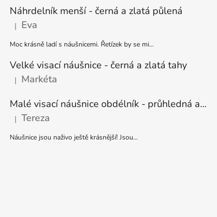
Náhrdelník menší - černá a zlatá půlená
Eva
|
Hodnocení produktu je 5 z 5 hvězdiček.
Moc krásně ladí s náušnicemi. Řetízek by se mi...
Velké visací náušnice - černá a zlatá tahy
Markéta
|
Hodnocení produktu je 5 z 5 hvězdiček.
Malé visací náušnice obdélník - průhledná a stříbrná
Tereza
|
Hodnocení produktu je 5 z 5 hvězdiček.
Náušnice jsou naživo ještě krásnější! Jsou...