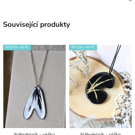
Související produkty
ŘETÍZEK +99 KČ
ŘETÍZEK +99 KČ
Náhrdelník - véčko
Náhrdelník - céčko