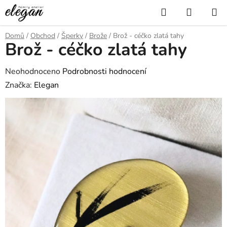
Přejít
Hledat
NÁKUP
na
KOŠÍK
obsah
Domů
/
Obchod
/
Šperky
/
Brože
/
Brož - céčko zlatá tahy
Brož - céčko zlatá tahy
Průměrné
Neohodnoceno
Podrobnosti hodnocení
hodnocení
Značka:
Elegan
produktu
je
0,0
z
5
hvězdiček.