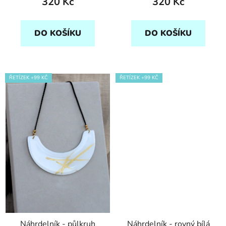
320 Kč
320 Kč
DO KOŠÍKU
DO KOŠÍKU
ŘETÍZEK +99 KČ
ŘETÍZEK +99 KČ
Náhrdelník - půlkruh
Náhrdelník - rovný bílá