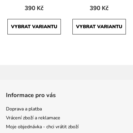
390 Kč
390 Kč
VYBRAT VARIANTU
VYBRAT VARIANTU
Z
á
Informace pro vás
p
a
Doprava a platba
t
Vrácení zboží a reklamace
í
Moje objednávka - chci vrátit zboží