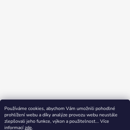
Používáme cookies, abychom Vám umožnili pohodlné
prohlížení webu a díky analýze provozu webu neustále
zlepšovali jeho funkce, výkon a použitelnost... Více
informací
zde
.