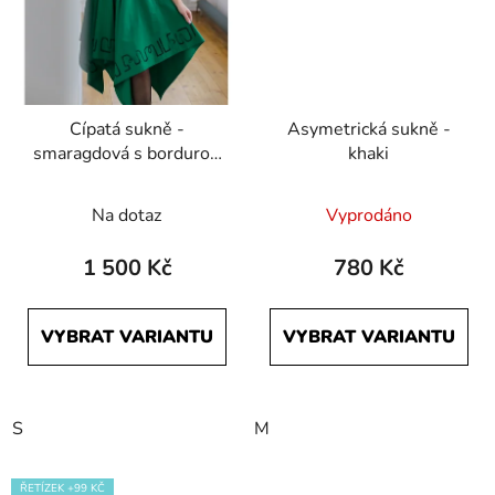
Cípatá sukně -
Asymetrická sukně -
smaragdová s bordurou
khaki
Počmáraná
Na dotaz
Vyprodáno
1 500 Kč
780 Kč
VYBRAT VARIANTU
VYBRAT VARIANTU
S
M
ŘETÍZEK +99 KČ