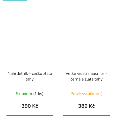
Náhrdelník - céčko zlatá
Velké visací náušnice -
tahy
černá a zlatá tahy
Průměrné
Skladem
(1 ks)
Právě vyrábíme :)
hodnocení
produktu
390 Kč
380 Kč
je