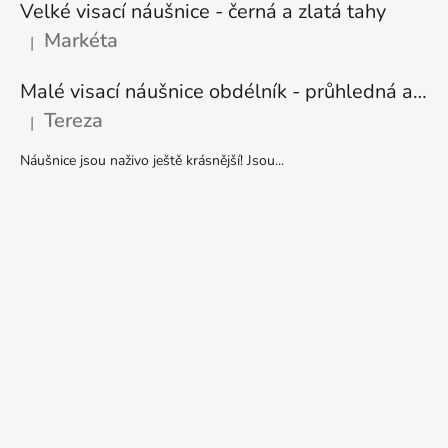
Velké visací náušnice - černá a zlatá tahy
Markéta
|
Hodnocení produktu je 5 z 5 hvězdiček.
Malé visací náušnice obdélník - průhledná a stříbrná
Tereza
|
Hodnocení produktu je 5 z 5 hvězdiček.
Náušnice jsou naživo ještě krásnější! Jsou...