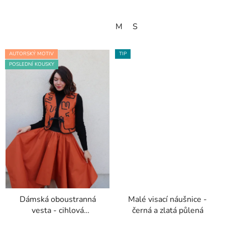
M
S
AUTORSKÝ MOTIV
TIP
POSLEDNÍ KOUSKY
Dámská oboustranná
Malé visací náušnice -
vesta - cihlová
černá a zlatá půlená
Počmáraná a černá