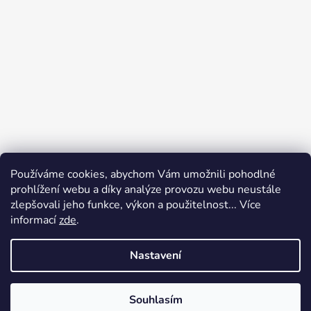
Používáme cookies, abychom Vám umožnili pohodlné
prohlížení webu a díky analýze provozu webu neustále
zlepšovali jeho funkce, výkon a použitelnost... Více
informací
zde
.
Nastavení
Vytvořil Shoptet
Souhlasím
Copyright 2026
Elegan
. Všechna práva vyhrazena.