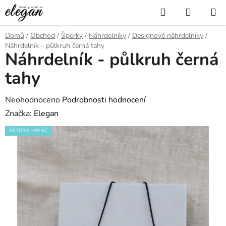
Přejít
Hledat
NÁKUP
na
KOŠÍK
obsah
Domů
/
Obchod
/
Šperky
/
Náhrdelníky
/
Designové náhrdelníky
/
Náhrdelník - půlkruh černá tahy
Náhrdelník - půlkruh černá
tahy
Průměrné
Neohodnoceno
Podrobnosti hodnocení
hodnocení
Značka:
Elegan
produktu
ŘETÍZEK +99 KČ
je
0,0
z
5
hvězdiček.