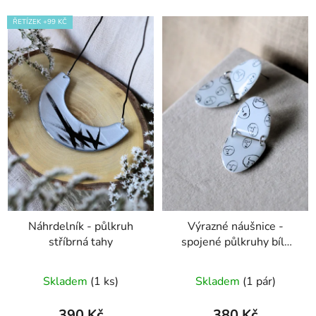
ŘETÍZEK +99 KČ
Náhrdelník - půlkruh
Výrazné náušnice -
stříbrná tahy
spojené půlkruhy bílá
Obličeje
Skladem
(1 ks)
Skladem
(1 pár)
390 Kč
380 Kč