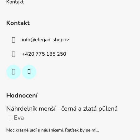
Kontakt
Kontakt
info
@
elegan-shop.cz
+420 775 185 250
Hodnocení
Náhrdelník menší - černá a zlatá půlená
Eva
|
Hodnocení produktu je 5 z 5 hvězdiček.
Moc krásně ladí s náušnicemi. Řetízek by se mi...