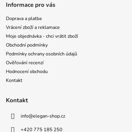
á
Informace pro vás
p
a
Doprava a platba
t
Vrácení zboží a reklamace
í
Moje objednávka - chci vrátit zboží
Obchodní podmínky
Podmínky ochrany osobních údajů
Ověřování recenzí
Hodnocení obchodu
Kontakt
Kontakt
info
@
elegan-shop.cz
+420 775 185 250