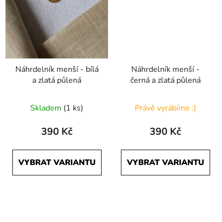
Náhrdelník menší - bílá
Náhrdelník menší -
a zlatá půlená
černá a zlatá půlená
Průměrné
Skladem
(1 ks)
Právě vyrábíme :)
hodnocení
produktu
390 Kč
390 Kč
je
5,0
VYBRAT VARIANTU
VYBRAT VARIANTU
z
5
hvězdiček.