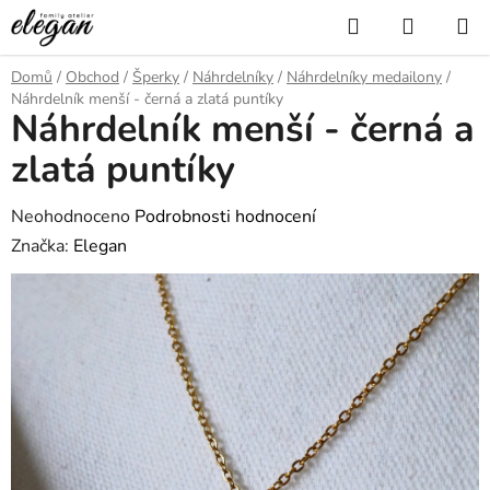
Přejít
Hledat
NÁKUP
na
KOŠÍK
obsah
Domů
/
Obchod
/
Šperky
/
Náhrdelníky
/
Náhrdelníky medailony
/
Náhrdelník menší - černá a zlatá puntíky
Náhrdelník menší - černá a
zlatá puntíky
Průměrné
Neohodnoceno
Podrobnosti hodnocení
hodnocení
Značka:
Elegan
produktu
je
0,0
z
5
hvězdiček.