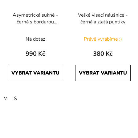
Asymetrická sukně -
Velké visací náušnice -
černá s bordurou
černá a zlatá puntíky
Počmáraná
Na dotaz
Právě vyrábíme :)
990 Kč
380 Kč
VYBRAT VARIANTU
VYBRAT VARIANTU
M
S