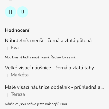
Hodnocení
Náhrdelník menší - černá a zlatá půlená
Eva
|
Hodnocení produktu je 5 z 5 hvězdiček.
Moc krásně ladí s náušnicemi. Řetízek by se mi...
Velké visací náušnice - černá a zlatá tahy
Markéta
|
Hodnocení produktu je 5 z 5 hvězdiček.
Malé visací náušnice obdélník - průhledná a stříbrná
Tereza
|
Hodnocení produktu je 5 z 5 hvězdiček.
Náušnice jsou naživo ještě krásnější! Jsou...