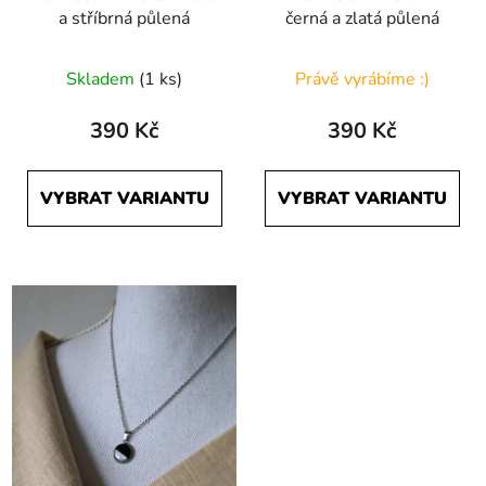
a stříbrná půlená
černá a zlatá půlená
Průměrné
Skladem
(1 ks)
Právě vyrábíme :)
hodnocení
produktu
390 Kč
390 Kč
je
5,0
VYBRAT VARIANTU
VYBRAT VARIANTU
z
5
hvězdiček.