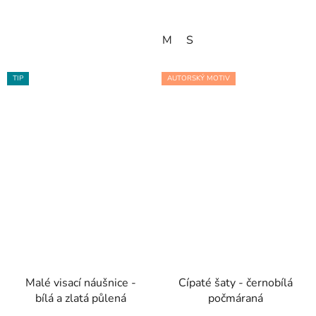
M
S
TIP
AUTORSKÝ MOTIV
Malé visací náušnice -
Cípaté šaty - černobílá
bílá a zlatá půlená
počmáraná