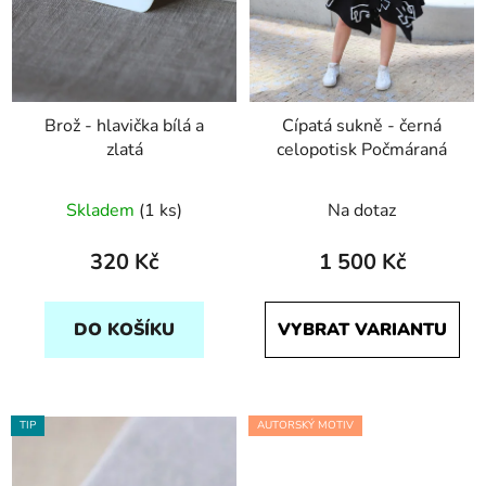
Brož - hlavička bílá a
Cípatá sukně - černá
zlatá
celopotisk Počmáraná
Skladem
(1 ks)
Na dotaz
320 Kč
1 500 Kč
DO KOŠÍKU
VYBRAT VARIANTU
TIP
AUTORSKÝ MOTIV