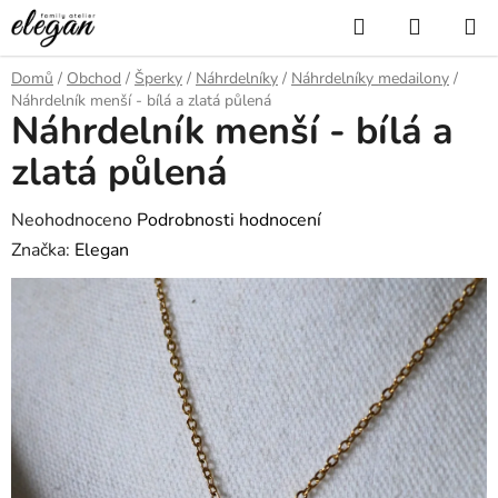
Přejít
Hledat
NÁKUP
na
KOŠÍK
obsah
Domů
/
Obchod
/
Šperky
/
Náhrdelníky
/
Náhrdelníky medailony
/
Náhrdelník menší - bílá a zlatá půlená
Náhrdelník menší - bílá a
zlatá půlená
Průměrné
Neohodnoceno
Podrobnosti hodnocení
hodnocení
Značka:
Elegan
produktu
je
0,0
z
5
hvězdiček.