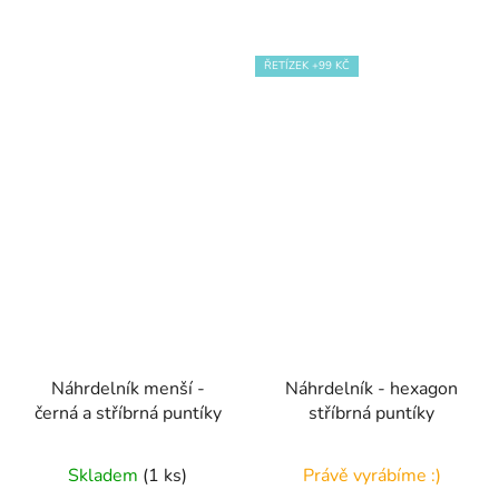
ŘETÍZEK +99 KČ
Náhrdelník menší -
Náhrdelník - hexagon
černá a stříbrná puntíky
stříbrná puntíky
Skladem
(1 ks)
Právě vyrábíme :)