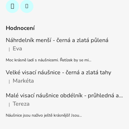
Hodnocení
Náhrdelník menší - černá a zlatá půlená
Eva
|
Hodnocení produktu je 5 z 5 hvězdiček.
Moc krásně ladí s náušnicemi. Řetízek by se mi...
Velké visací náušnice - černá a zlatá tahy
Markéta
|
Hodnocení produktu je 5 z 5 hvězdiček.
Malé visací náušnice obdélník - průhledná a stříbrná
Tereza
|
Hodnocení produktu je 5 z 5 hvězdiček.
Náušnice jsou naživo ještě krásnější! Jsou...