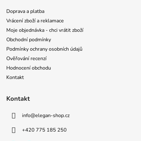
p
a
Doprava a platba
t
Vrácení zboží a reklamace
í
Moje objednávka - chci vrátit zboží
Obchodní podmínky
Podmínky ochrany osobních údajů
Ověřování recenzí
Hodnocení obchodu
Kontakt
Kontakt
info
@
elegan-shop.cz
+420 775 185 250