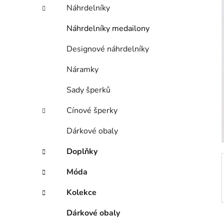
í
Náhrdelníky
p
a
Náhrdelníky medailony
n
Designové náhrdelníky
e
l
Náramky
Sady šperků
Cínové šperky
Dárkové obaly
Doplňky
Móda
Kolekce
Dárkové obaly