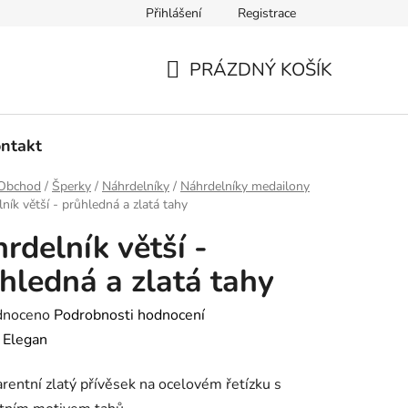
Přihlášení
Registrace
dmínky ochrany osobních údajů
Ověřování recenzí
Hodnoce
PRÁZDNÝ KOŠÍK
NÁKUPNÍ
KOŠÍK
ntakt
Obchod
/
Šperky
/
Náhrdelníky
/
Náhrdelníky medailony
ník větší - průhledná a zlatá tahy
rdelník větší -
hledná a zlatá tahy
né
dnoceno
Podrobnosti hodnocení
ení
:
Elegan
tu
rentní zlatý přívěsek na ocelovém řetízku s