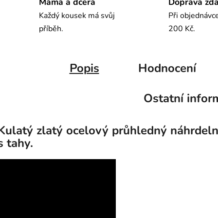
Máma a dcera
Doprava zd
Každý kousek má svůj
Při objednávc
příběh.
200 Kč.
Popis
Hodnocení
Ostatní infor
Kulatý zlatý ocelový průhledný náhrdeln
s tahy.