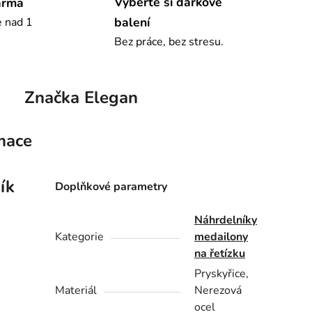
Vyberte si dárkové
arma
balení
e nad 1
Bez práce, bez stresu.
Značka
Elegan
mace
ík
Doplňkové parametry
Náhrdelníky
Kategorie
medailony
na řetízku
Pryskyřice,
Materiál
Nerezová
ocel