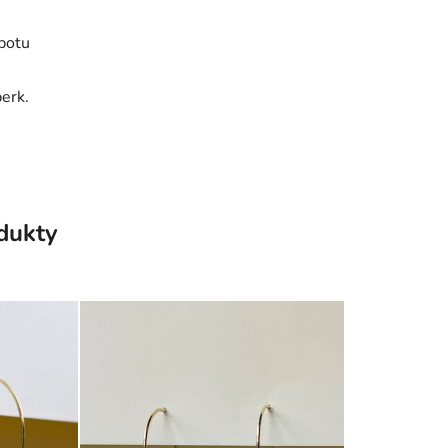
 potu
erk.
odukty