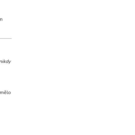
cm
nikdy
i mělo