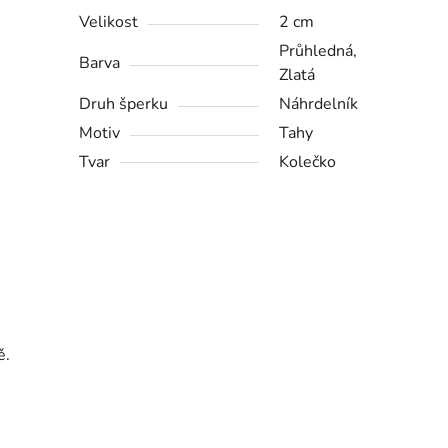
Velikost
2 cm
Průhledná,
Barva
Zlatá
Druh šperku
Náhrdelník
Motiv
Tahy
Tvar
Kolečko
ě.