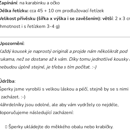
Zapínání
: na karabinku a očko
Délka řetízku:
cca 45 + 10 cm prodlužovací řetízek
Velikost přívěsku (šířka x výška i se zavěšením):
větší
: 2 x 3 
(hmotnost i s řetízkem 3-4 g)
Upozornění:
Každý kousek je naprostý originál a projde nám několikrát pod
rukama, než se dostane až k vám.
Díky tomu jednotlivé kousky 
nebudou úplně stejné, je třeba s tím počítat. :-)
Údržba
:
Šperky jsme vyrobili s velkou láskou a péčí, stejně by se s nim
i zacházet. :-)
Náhrdelníky jsou odolné, ale aby vám vydržely co nejdéle,
doporučujeme následující zacházení:
Šperky ukládejte do měkkého obalu nebo krabičky.