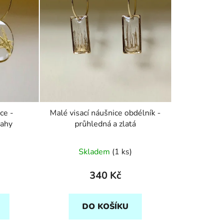
ce -
Malé visací náušnice obdélník -
tahy
průhledná a zlatá
Průměrné
Skladem
(1 ks)
hodnocení
produktu
340 Kč
je
5,0
DO KOŠÍKU
z