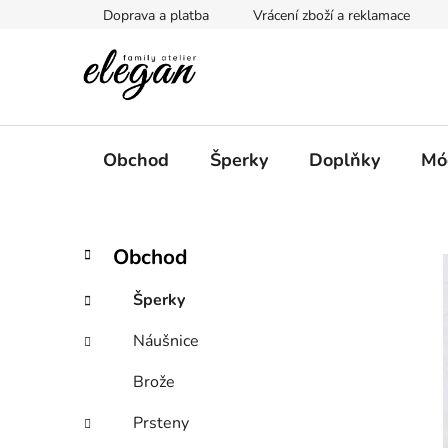
Přejít
Doprava a platba
Vrácení zboží a reklamace
na
obsah
Obchod
Šperky
Doplňky
Mó
P
K
Přeskočit
Obchod
a
kategorie
o
t
s
Šperky
e
t
g
Náušnice
r
o
a
r
Brože
i
n
e
n
Prsteny