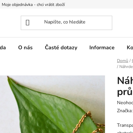
Moje objednávka - chci vrátit zboží
Obchodní podmínky
Po
da
O nás
Časté dotazy
Informace
Ko
Domů
/
/
Náhrdel
Náh
prů
Průměr
Neoho
hodnoc
Značka
produk
Transpa
je