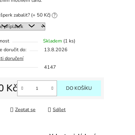
ktním motivem tahů.
šperk zabalit? (+ 50 Kč)
?
ek.
nost
Skladem
(1 ks)
 doručit do:
13.8.2026
ti doručení
4147
0 Kč
DO KOŠÍKU
 cena:
Zeptat se
Sdílet