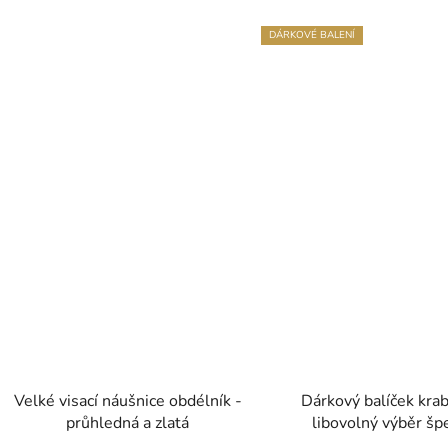
DÁRKOVÉ BALENÍ
Velké visací náušnice obdélník -
Dárkový balíček krab
průhledná a zlatá
libovolný výběr šp