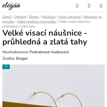
Přejít
Hledat
NÁKUP
na
KOŠÍK
obsah
Domů
/
Obchod
/
Šperky
/
Náušnice
/
Visací náušnice
/
Náušnice na
kroužku
/
Velké náušnice na kroužku
/
Velké visací náušnice -
průhledná a zlatá tahy
Velké visací náušnice -
průhledná a zlatá tahy
Průměrné
Neohodnoceno
Podrobnosti hodnocení
hodnocení
Značka:
Elegan
produktu
TIP
je
0,0
z
5
hvězdiček.