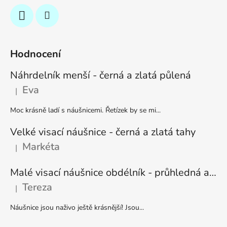
Hodnocení
Náhrdelník menší - černá a zlatá půlená
Eva
|
Hodnocení produktu je 5 z 5 hvězdiček.
Moc krásně ladí s náušnicemi. Řetízek by se mi...
Velké visací náušnice - černá a zlatá tahy
Markéta
|
Hodnocení produktu je 5 z 5 hvězdiček.
Malé visací náušnice obdélník - průhledná a stříbrná
Tereza
|
Hodnocení produktu je 5 z 5 hvězdiček.
Náušnice jsou naživo ještě krásnější! Jsou...