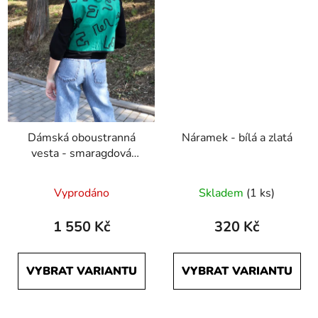
Dámská oboustranná
Náramek - bílá a zlatá
vesta - smaragdová
Počmáraná a černá
Průměrné
Vyprodáno
Skladem
(1 ks)
hodnocení
produktu
1 550 Kč
320 Kč
je
5,0
VYBRAT VARIANTU
VYBRAT VARIANTU
z
5
hvězdiček.