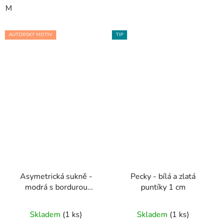
M
AUTORSKÝ MOTIV
TIP
Asymetrická sukně -
Pecky - bílá a zlatá
modrá s bordurou
puntíky 1 cm
Počmáraná
Skladem
(1 ks)
Skladem
(1 ks)