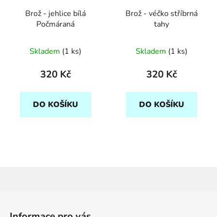
Brož - jehlice bílá
Brož - véčko stříbrná
Počmáraná
tahy
Skladem
(1 ks)
Skladem
(1 ks)
320 Kč
320 Kč
DO KOŠÍKU
DO KOŠÍKU
Z
á
Informace pro vás