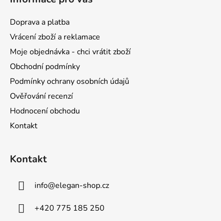
p
a
Doprava a platba
t
Vrácení zboží a reklamace
í
Moje objednávka - chci vrátit zboží
Obchodní podmínky
Podmínky ochrany osobních údajů
Ověřování recenzí
Hodnocení obchodu
Kontakt
Kontakt
info
@
elegan-shop.cz
+420 775 185 250