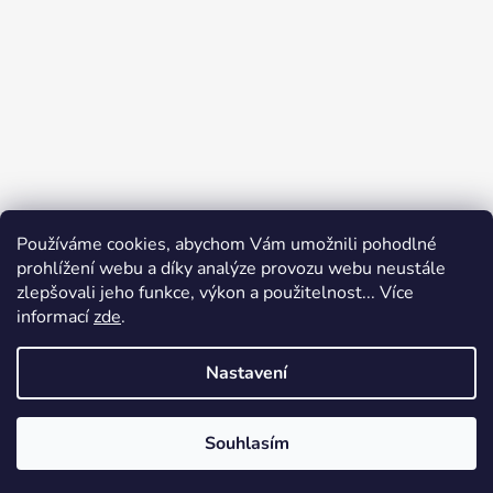
Používáme cookies, abychom Vám umožnili pohodlné
prohlížení webu a díky analýze provozu webu neustále
zlepšovali jeho funkce, výkon a použitelnost... Více
informací
zde
.
Nastavení
Vytvořil Shoptet
Souhlasím
Copyright 2026
Elegan
. Všechna práva vyhrazena.
Upravit nastavení cookies