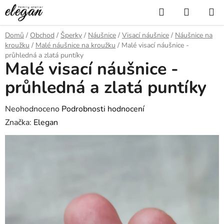
Přejít
Hledat
NÁKUP
na
KOŠÍK
obsah
Domů
/
Obchod
/
Šperky
/
Náušnice
/
Visací náušnice
/
Náušnice na
kroužku
/
Malé náušnice na kroužku
/
Malé visací náušnice -
průhledná a zlatá puntíky
Malé visací náušnice -
průhledná a zlatá puntíky
Průměrné
Neohodnoceno
Podrobnosti hodnocení
hodnocení
Značka:
Elegan
produktu
je
0,0
z
5
hvězdiček.