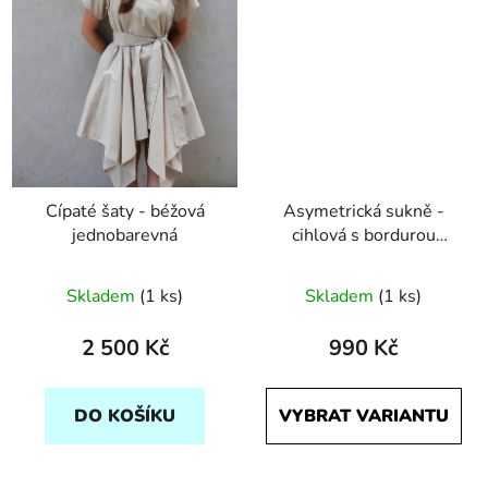
Cípaté šaty - béžová
Asymetrická sukně -
jednobarevná
cihlová s bordurou
Počmáraná
Skladem
(1 ks)
Skladem
(1 ks)
2 500 Kč
990 Kč
DO KOŠÍKU
VYBRAT VARIANTU