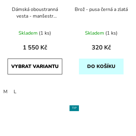
Dámská oboustranná
Brož - pusa černá a zlatá
vesta - manšestr
hořčicová a černá
Skladem
(1 ks)
Skladem
(1 ks)
1 550 Kč
320 Kč
VYBRAT VARIANTU
DO KOŠÍKU
M
L
TIP