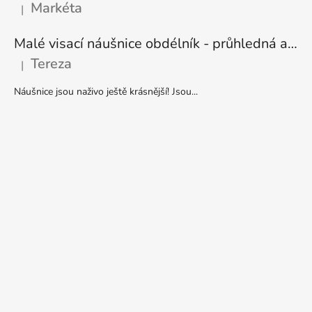
Markéta
|
Hodnocení produktu je 5 z 5 hvězdiček.
Malé visací náušnice obdélník - průhledná a stříbrná
Tereza
|
Hodnocení produktu je 5 z 5 hvězdiček.
Náušnice jsou naživo ještě krásnější! Jsou...