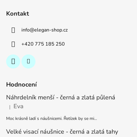
Kontakt
info
@
elegan-shop.cz
+420 775 185 250
Hodnocení
Náhrdelník menší - černá a zlatá půlená
Eva
|
Hodnocení produktu je 5 z 5 hvězdiček.
Moc krásně ladí s náušnicemi. Řetízek by se mi...
Velké visací náušnice - černá a zlatá tahy