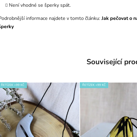
Není vhodné se šperky spát.
Podrobnější informace najdete v tomto článku:
Jak pečovat o n
šperky
Související pr
ŘETÍZEK +99 KČ
ŘETÍZEK +99 KČ