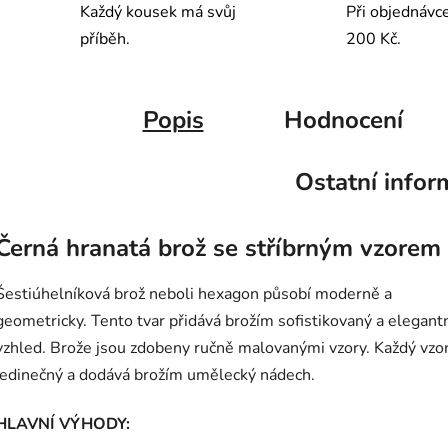
Každý kousek má svůj
Při objednávc
příběh.
200 Kč.
Popis
Hodnocení
Ostatní infor
Černá hranatá brož se stříbrným vzorem
Šestiúhelníková brož neboli hexagon působí moderně a
geometricky. Tento tvar přidává brožím sofistikovaný a elegant
vzhled. Brože jsou zdobeny ručně malovanými vzory. Každý vzor
jedinečný a dodává brožím umělecký nádech.
HLAVNÍ VÝHODY: