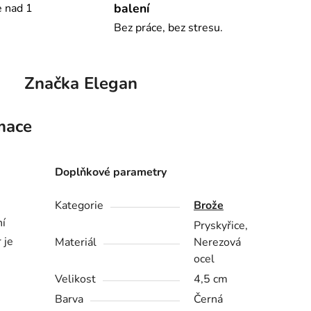
balení
e nad 1
Bez práce, bez stresu.
Značka
Elegan
mace
Doplňkové parametry
Kategorie
Brože
ní
Pryskyřice,
 je
Materiál
Nerezová
ocel
Velikost
4,5 cm
Barva
Černá