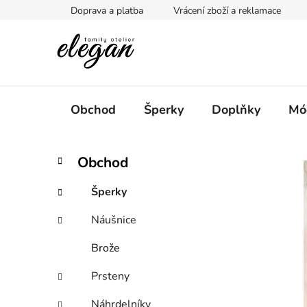
Přejít
Doprava a platba
Vrácení zboží a reklamace
na
obsah
Obchod
Šperky
Doplňky
Mó
P
K
Přeskočit
Obchod
a
kategorie
o
t
s
Šperky
e
t
g
Náušnice
r
o
a
r
Brože
i
n
e
n
Prsteny
í
Náhrdelníky