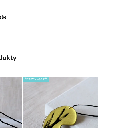
aše
odukty
ŘETÍZEK +99 KČ