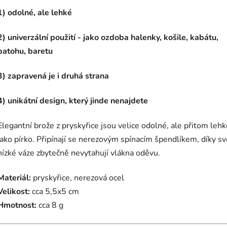
1) odolné, ale lehké
2) univerzální použití - jako ozdoba halenky, košile, kabátu,
batohu, baretu
3) zapravená je i druhá strana
4) unikátní design, který jinde nenajdete
Elegantní brože z pryskyřice jsou velice odolné, ale přitom lehk
jako pírko. Připínají se nerezovým spínacím špendlíkem, díky sv
nízké váze zbytečně nevytahují vlákna oděvu.
Materiál:
pryskyřice, nerezová ocel
Velikost:
cca 5,5x5 cm
Hmotnost:
cca 8 g