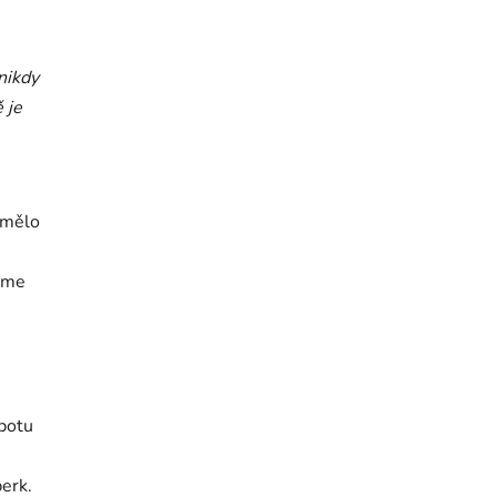
nikdy
 je
i mělo
jeme
 potu
erk.