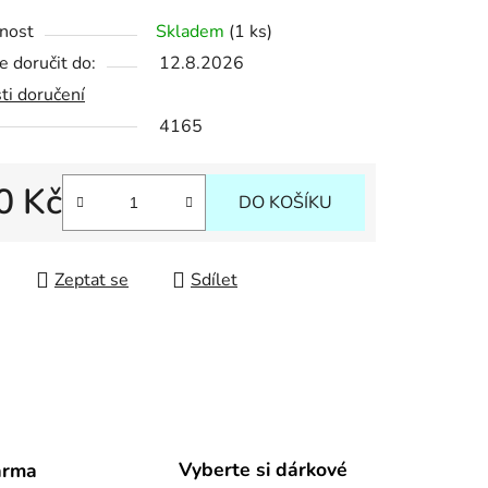
nost
Skladem
(1 ks)
 doručit do:
12.8.2026
ek.
ti doručení
4165
0 Kč
DO KOŠÍKU
 cena:
Zeptat se
Sdílet
Vyberte si dárkové
arma