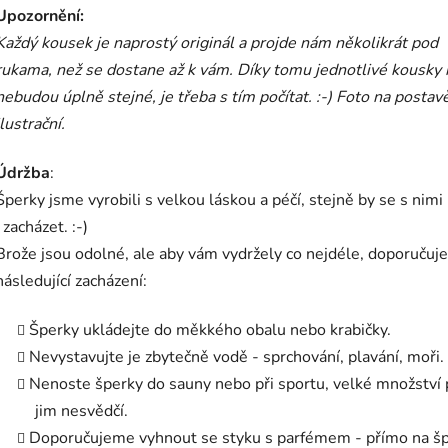
Upozornění:
Každý kousek je naprostý originál a projde nám několikrát pod
rukama, než se dostane až k vám.
Díky tomu jednotlivé kousky 
nebudou úplně stejné, je třeba s tím počítat. :-) Foto na postavě
ilustrační.
Údržba
:
Šperky jsme vyrobili s velkou láskou a péčí, stejně by se s nim
i zacházet. :-)
Brože jsou odolné, ale aby vám vydržely co nejdéle, doporuču
následující zacházení:
Šperky ukládejte do měkkého obalu nebo krabičky.
Nevystavujte je zbytečně vodě - sprchování, plavání, moři.
Nenoste šperky do sauny nebo při sportu, velké množství
jim nesvědčí.
Doporučujeme vyhnout se styku s parfémem - přímo na šp