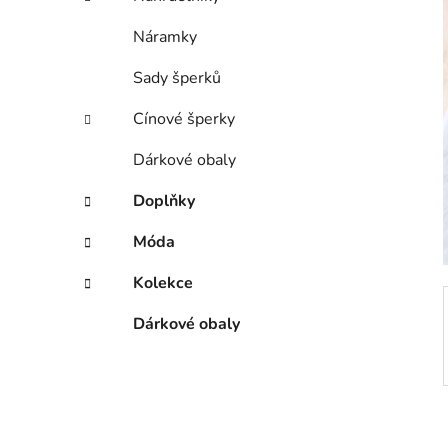
p
a
Náramky
n
Sady šperků
e
l
Cínové šperky
Dárkové obaly
Doplňky
Móda
Kolekce
Dárkové obaly