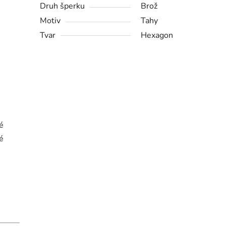
Druh šperku
Brož
Motiv
Tahy
Tvar
Hexagon
é
é