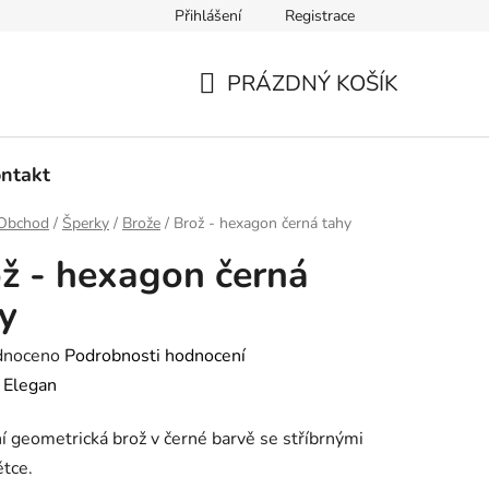
Přihlášení
Registrace
dmínky ochrany osobních údajů
Ověřování recenzí
Hodnoce
PRÁZDNÝ KOŠÍK
NÁKUPNÍ
KOŠÍK
ntakt
Obchod
/
Šperky
/
Brože
/
Brož - hexagon černá tahy
ž - hexagon černá
y
né
dnoceno
Podrobnosti hodnocení
ení
:
Elegan
tu
 geometrická brož v černé barvě se stříbrnými
ětce.