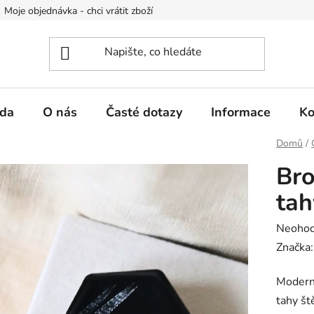
Moje objednávka - chci vrátit zboží
Obchodní podmínky
Po
da
O nás
Časté dotazy
Informace
Ko
Domů
/
Bro
tah
Průměr
Neoho
hodnoc
Značka
produk
Moderní
je
tahy št
0,0