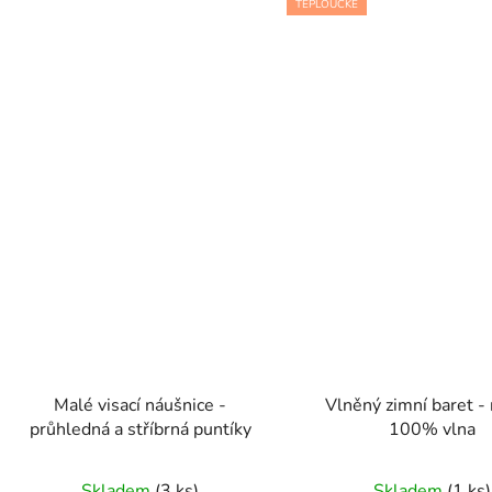
TEPLOUČKÉ
Malé visací náušnice -
Vlněný zimní baret -
průhledná a stříbrná puntíky
100% vlna
Skladem
(3 ks)
Skladem
(1 ks)