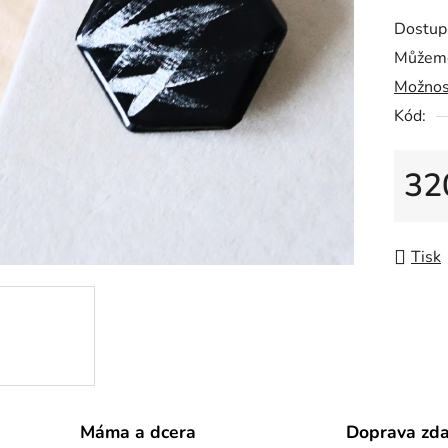
z
Dostup
5
Můžeme
hvězdič
Možnos
Kód:
32
Měrná
Tisk
Máma a dcera
Doprava zd