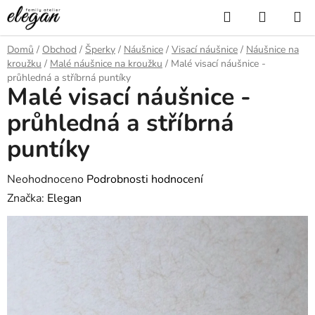
Přejít
Hledat
NÁKUP
na
KOŠÍK
obsah
Domů
/
Obchod
/
Šperky
/
Náušnice
/
Visací náušnice
/
Náušnice na
kroužku
/
Malé náušnice na kroužku
/
Malé visací náušnice -
průhledná a stříbrná puntíky
Malé visací náušnice -
průhledná a stříbrná
puntíky
Průměrné
Neohodnoceno
Podrobnosti hodnocení
hodnocení
Značka:
Elegan
produktu
je
0,0
z
5
hvězdiček.