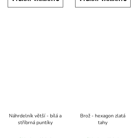
Náhrdelník větší - bílá a
Brož - hexagon zlatá
stříbrná puntíky
tahy
Průměrné