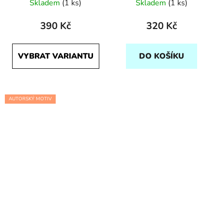
Skladem
(1 ks)
Skladem
(1 ks)
hodnocení
produktu
390 Kč
320 Kč
je
5,0
VYBRAT VARIANTU
DO KOŠÍKU
z
5
hvězdiček.
AUTORSKÝ MOTIV