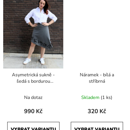
Asymetrická sukně -
Náramek - bílá a
šedá s bordurou
stříbrná
Počmáraná
Na dotaz
Skladem
(1 ks)
990 Kč
320 Kč
VYBRAT VARIANTU
VYBRAT VARIANTU