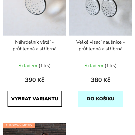
Náhrdelník větší -
Velké visací náušnice -
průhledná a stříbrná
průhledná a stříbrná
puntíky
puntíky
Průměrné
Skladem
(1 ks)
Skladem
(1 ks)
hodnocení
produktu
390 Kč
380 Kč
je
5,0
VYBRAT VARIANTU
DO KOŠÍKU
z
5
hvězdiček.
AUTORSKÝ MOTIV