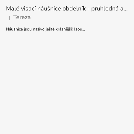
Malé visací náušnice obdélník - průhledná a stříbrná
Tereza
|
Hodnocení produktu je 5 z 5 hvězdiček.
Náušnice jsou naživo ještě krásnější! Jsou...