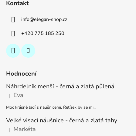
Kontakt
info
@
elegan-shop.cz
+420 775 185 250
Hodnocení
Náhrdelník menší - černá a zlatá půlená
Eva
|
Hodnocení produktu je 5 z 5 hvězdiček.
Moc krásně ladí s náušnicemi. Řetízek by se mi...
Velké visací náušnice - černá a zlatá tahy
Markéta
|
Hodnocení produktu je 5 z 5 hvězdiček.