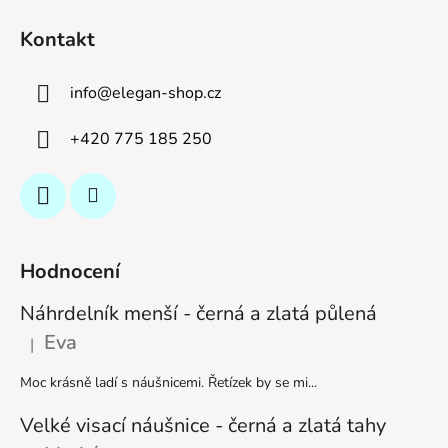
Kontakt
info
@
elegan-shop.cz
+420 775 185 250
Hodnocení
Náhrdelník menší - černá a zlatá půlená
Eva
|
Hodnocení produktu je 5 z 5 hvězdiček.
Moc krásně ladí s náušnicemi. Řetízek by se mi...
Velké visací náušnice - černá a zlatá tahy