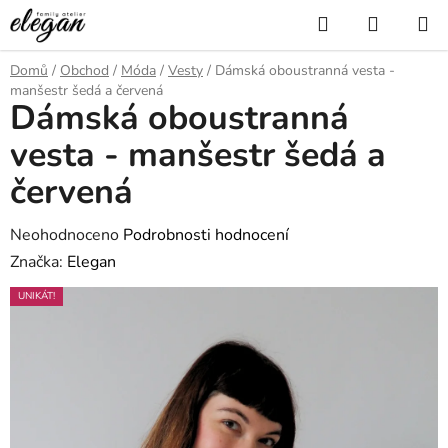
Přejít
Hledat
NÁKUP
na
KOŠÍK
obsah
Domů
/
Obchod
/
Móda
/
Vesty
/
Dámská oboustranná vesta -
manšestr šedá a červená
Dámská oboustranná
vesta - manšestr šedá a
červená
Průměrné
Neohodnoceno
Podrobnosti hodnocení
hodnocení
Značka:
Elegan
produktu
UNIKÁT!
je
0,0
z
5
hvězdiček.