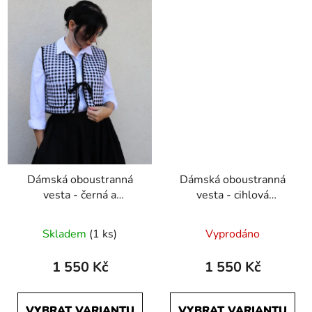
Dámská oboustranná
Dámská oboustranná
vesta - černá a
vesta - cihlová
černobílé káro
Počmáraná a černá
Skladem
(1 ks)
Vyprodáno
1 550 Kč
1 550 Kč
VYBRAT VARIANTU
VYBRAT VARIANTU