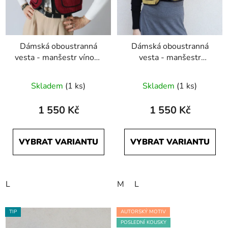
Dámská oboustranná
Dámská oboustranná
vesta - manšestr vínová
vesta - manšestr
a černá
hořčicová a černá
Skladem
(1 ks)
Skladem
(1 ks)
1 550 Kč
1 550 Kč
VYBRAT VARIANTU
VYBRAT VARIANTU
L
M
L
TIP
AUTORSKÝ MOTIV
POSLEDNÍ KOUSKY