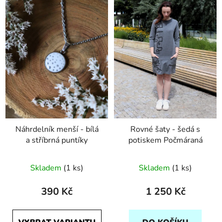
Náhrdelník menší - bílá
Rovné šaty - šedá s
a stříbrná puntíky
potiskem Počmáraná
Skladem
(1 ks)
Skladem
(1 ks)
390 Kč
1 250 Kč