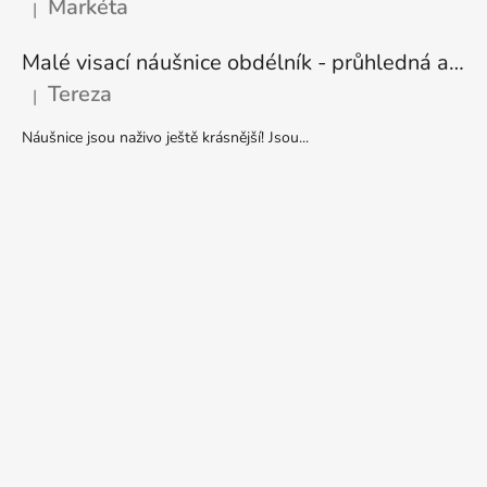
Markéta
|
Hodnocení produktu je 5 z 5 hvězdiček.
Malé visací náušnice obdélník - průhledná a stříbrná
Tereza
|
Hodnocení produktu je 5 z 5 hvězdiček.
Náušnice jsou naživo ještě krásnější! Jsou...