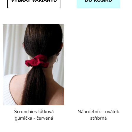
VYBRAT VARIANTU
DO KOŠÍKU
Scrunchies látková
Náhrdelník - oválek
gumička - červená
stříbrná