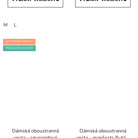
M
L
AUTORSKÝ MOTIV
POSLEDNÍ KOUSKY
Dámská oboustranná
Dámská oboustranná
vesta - smaragdová
vesta - manšestr žlutá a