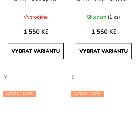
Počmáraná a černá
černá
Průměrné
Vyprodáno
Skladem
(1 ks)
hodnocení
produktu
1 550 Kč
1 550 Kč
je
5,0
VYBRAT VARIANTU
VYBRAT VARIANTU
z
5
hvězdiček.
M
S
AUTORSKÝ MOTIV
AUTORSKÝ MOTIV