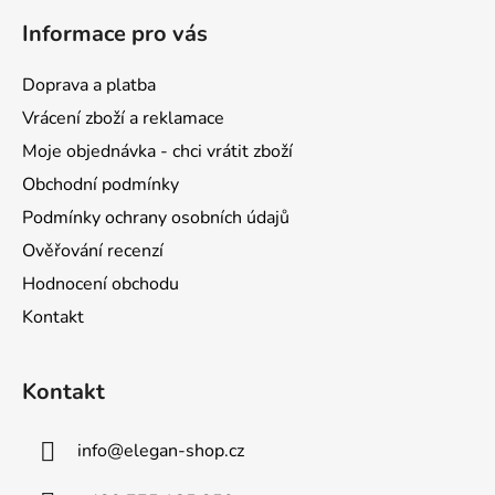
á
Informace pro vás
p
a
Doprava a platba
t
Vrácení zboží a reklamace
í
Moje objednávka - chci vrátit zboží
Obchodní podmínky
Podmínky ochrany osobních údajů
Ověřování recenzí
Hodnocení obchodu
Kontakt
Kontakt
info
@
elegan-shop.cz