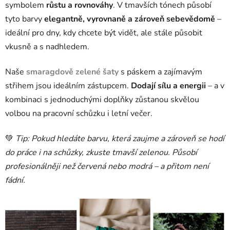
symbolem
růstu a rovnováhy
. V tmavších tónech působí
tyto barvy
elegantně, vyrovnaně a zároveň sebevědomě
–
ideální pro dny, kdy chcete být vidět, ale stále působit
vkusně a s nadhledem.
Naše
smaragdově zelené šaty
s páskem a zajímavým
střihem jsou ideálním zástupcem.
Dodají sílu a energii
– a v
kombinaci s jednoduchými doplňky zůstanou skvělou
volbou na pracovní schůzku i letní večer.
💚
Tip: Pokud hledáte barvu, která zaujme a zároveň se hodí
do práce i na schůzky, zkuste tmavší zelenou. Působí
profesionálněji než červená nebo modrá – a přitom není
fádní.