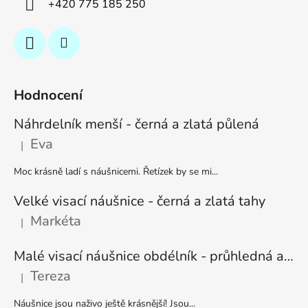
+420 775 185 250
Hodnocení
Náhrdelník menší - černá a zlatá půlená
Eva
|
Hodnocení produktu je 5 z 5 hvězdiček.
Moc krásně ladí s náušnicemi. Řetízek by se mi...
Velké visací náušnice - černá a zlatá tahy
Markéta
|
Hodnocení produktu je 5 z 5 hvězdiček.
Malé visací náušnice obdélník - průhledná a stříbrná
Tereza
|
Hodnocení produktu je 5 z 5 hvězdiček.
Náušnice jsou naživo ještě krásnější! Jsou...