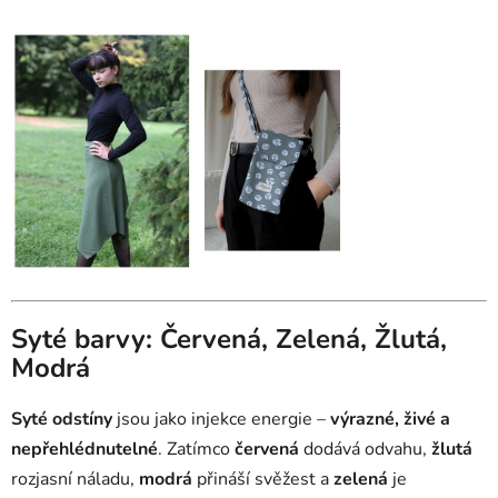
Syté barvy: Červená, Zelená, Žlutá,
Modrá
Syté odstíny
jsou jako injekce energie –
výrazné, živé a
nepřehlédnutelné
. Zatímco
červená
dodává odvahu,
žlutá
rozjasní náladu,
modrá
přináší svěžest a
zelená
je