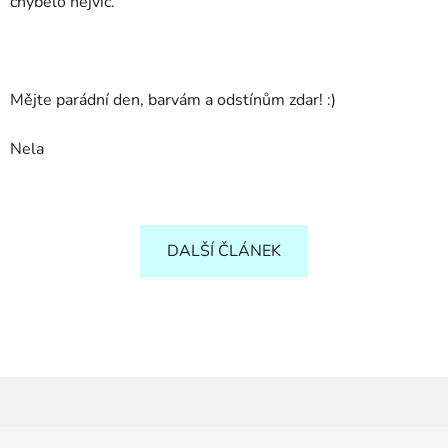
chybělo nejvíc.
Mějte parádní den, barvám a odstínům zdar! :)
Nela
DALŠÍ ČLÁNEK
Z