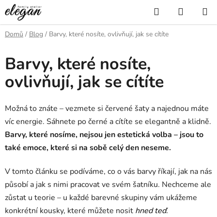
Přejít
Hledat
NÁKUP
na
KOŠÍK
obsah
Domů
/
Blog
/
Barvy, které nosíte, ovlivňují, jak se cítíte
Barvy, které nosíte,
ovlivňují, jak se cítíte
Možná to znáte – vezmete si červené šaty a najednou máte
víc energie. Sáhnete po černé a cítíte se elegantně a klidně.
Barvy, které nosíme, nejsou jen estetická volba – jsou to
také emoce, které si na sobě celý den neseme.
V tomto článku se podíváme, co o vás barvy říkají, jak na nás
působí a jak s nimi pracovat ve svém šatníku. Nechceme ale
zůstat u teorie – u každé barevné skupiny vám ukážeme
konkrétní kousky, které můžete nosit
hned teď
.