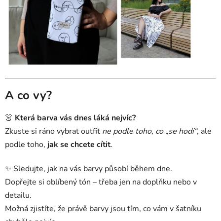
A co vy?
👗
Která barva vás dnes láká nejvíc?
Zkuste si ráno vybrat outfit
ne podle toho, co „se hodí“
, ale
podle toho,
jak se chcete cítit
.
✨ Sledujte, jak na vás barvy působí během dne.
Dopřejte si oblíbený tón – třeba jen na doplňku nebo v
detailu.
Možná zjistíte, že právě barvy jsou tím, co vám v šatníku