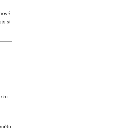
ínové
eje si
erku.
i mělo