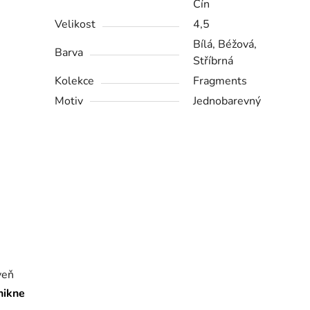
Cín
Velikost
4,5
Bílá, Béžová,
Barva
Stříbrná
Kolekce
Fragments
Motiv
Jednobarevný
veň
nikne