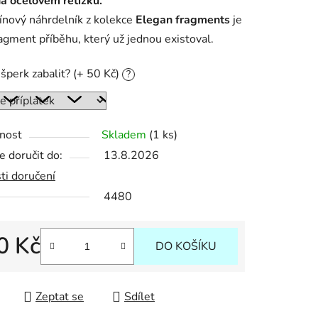
a ocelovém řetízku.
ínový náhrdelník z kolekce
Elegan fragments
je
agment příběhu, který už jednou existoval.
ek.
šperk zabalit? (+ 50 Kč)
?
nost
Skladem
(1 ks)
 doručit do:
13.8.2026
ti doručení
4480
0 Kč
DO KOŠÍKU
 cena:
Zeptat se
Sdílet