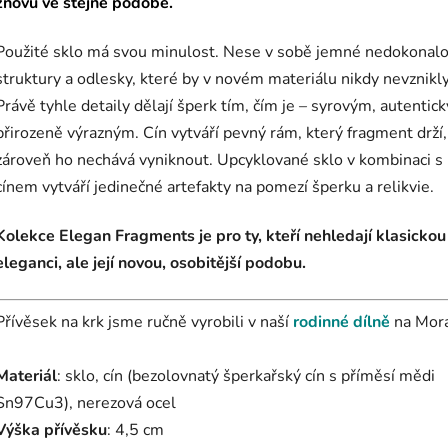
znovu ve stejné podobě.
Použité sklo má svou minulost. Nese v sobě jemné nedokonalo
struktury a odlesky, které by v novém materiálu nikdy nevznikly
Právě tyhle detaily dělají šperk tím, čím je – syrovým, autentic
přirozeně výrazným. Cín vytváří pevný rám, který fragment drží,
zároveň ho nechává vyniknout. Upcyklované sklo v kombinaci s
cínem vytváří jedinečné artefakty na pomezí šperku a relikvie.
Kolekce Elegan Fragments je pro ty, kteří nehledají klasickou
eleganci, ale její novou, osobitější podobu.
Přívěsek na krk jsme ručně vyrobili v naší
rodinné dílně
na Mor
Materiál
: sklo, cín (bezolovnatý šperkařský cín s příměsí mědi
Sn97Cu3), nerezová ocel
Výška přívěsku
: 4,5 cm