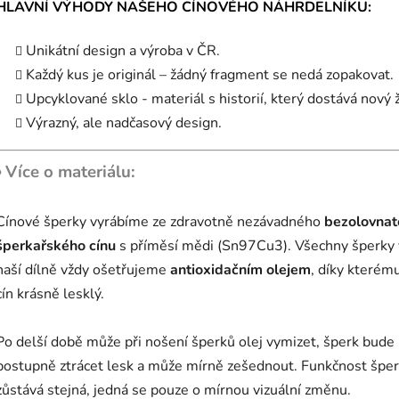
HLAVNÍ VÝHODY NAŠEHO CÍNOVÉHO NÁHRDELNÍKU:
Unikátní design a výroba v ČR.
Každý kus je originál – žádný fragment se nedá zopakovat.
Upcyklované sklo - materiál s historií, který dostává nový ž
Výrazný, ale nadčasový design.
〉 Více o materiálu:
Cínové šperky vyrábíme ze zdravotně nezávadného
bezolovnat
šperkařského cínu
s příměsí mědi (Sn97Cu3). Všechny šperky 
naší dílně vždy ošetřujeme
antioxidačním olejem
, díky kterému
cín krásně lesklý.
Po delší době může při nošení šperků olej vymizet, šperk bude
postupně ztrácet lesk a může mírně zešednout. Funkčnost špe
zůstává stejná, jedná se pouze o mírnou vizuální změnu.