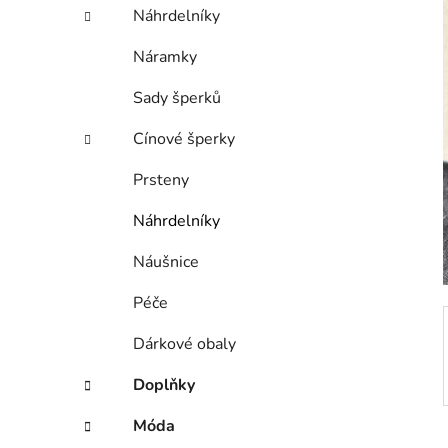
í
Náhrdelníky
p
a
Náramky
n
Sady šperků
e
l
Cínové šperky
Prsteny
Náhrdelníky
Náušnice
Péče
Dárkové obaly
Doplňky
Móda