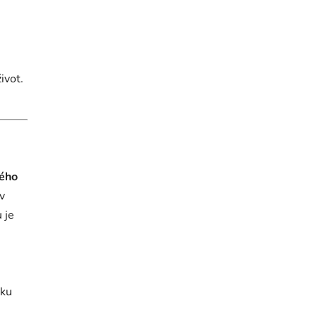
ivot.
ého
v
 je
rku