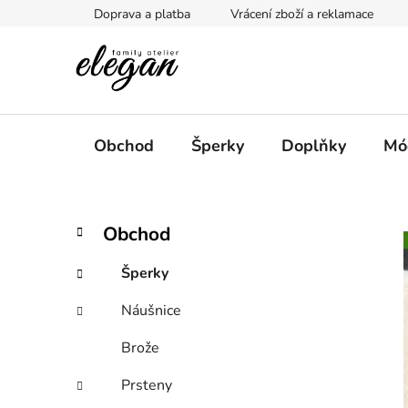
Přejít
Doprava a platba
Vrácení zboží a reklamace
na
obsah
Obchod
Šperky
Doplňky
Mó
P
K
Přeskočit
Obchod
a
kategorie
o
t
s
Šperky
e
t
g
Náušnice
r
o
a
r
Brože
i
n
e
n
Prsteny