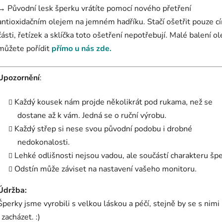
→ Původní lesk šperku vrátíte pomocí nového přetření
antioxidačním olejem na jemném hadříku. Stačí ošetřit pouze c
části, řetízek a sklíčka toto ošetření nepotřebují. Malé balení ol
můžete pořídit
přímo u nás zde.
Upozornění
:
Každý kousek nám projde několikrát pod rukama, než se
dostane až k vám. Jedná se o ruční výrobu.
Každý střep si nese svou původní podobu i drobné
nedokonalosti.
Lehké odlišnosti nejsou vadou, ale součástí charakteru šp
Odstín může záviset na nastavení vašeho monitoru.
Údržba:
Šperky jsme vyrobili s velkou láskou a péčí, stejně by se s nim
i zacházet. :)