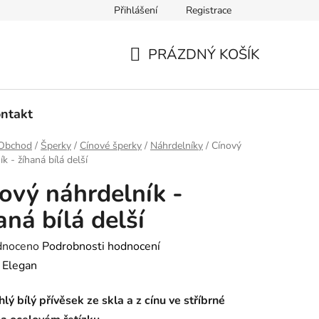
Přihlášení
Registrace
dmínky ochrany osobních údajů
Ověřování recenzí
Hodnoce
PRÁZDNÝ KOŠÍK
NÁKUPNÍ
KOŠÍK
ntakt
Obchod
/
Šperky
/
Cínové šperky
/
Náhrdelníky
/
Cínový
k - žíhaná bílá delší
ový náhrdelník -
aná bílá delší
né
dnoceno
Podrobnosti hodnocení
ení
:
Elegan
tu
lý bílý přívěsek ze skla a z cínu ve stříbrné