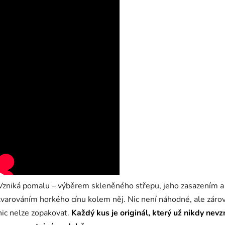
Vzniká pomalu – výběrem skleněného střepu, jeho zasazením a
tvarováním horkého cínu kolem něj. Nic není náhodné, ale záro
nic nelze zopakovat.
Každý kus je originál, který už nikdy nevz