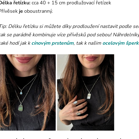
Délka řetízku:
cca 40 + 15 cm prodlužovací řetízek
Přívěsek
je
oboustranný.
Tip: Délku řetízku si můžete díky prodloužení nastavit podle se
tak se parádně kombinuje více přívěsků pod sebou! Náhrdelníky
také hodí jak k
cínovým prstenům
, tak k našim
ocelovým šper