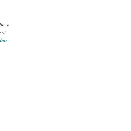
be, a
 si
kům
.