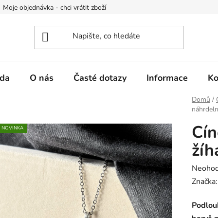
Moje objednávka - chci vrátit zboží
Obchodní podmínky
Po
da
O nás
Časté dotazy
Informace
Ko
Domů
/
náhrdelní
Cín
NOVINKA
žíh
Průměr
Neoho
hodnoc
Značka
produk
Podlouh
je