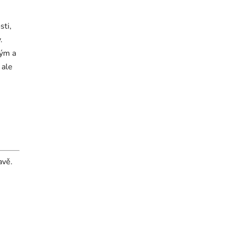
sti,
.
kým a
 ale
avě.