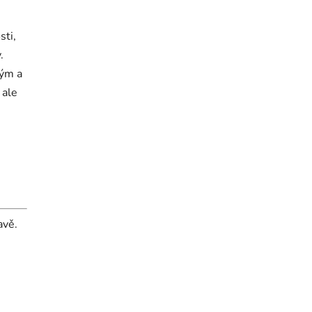
sti,
.
kým a
 ale
avě.