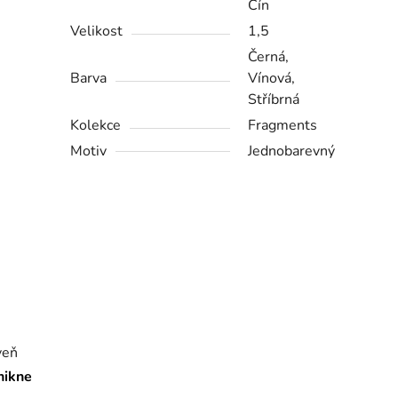
Cín
Velikost
1,5
Černá,
Barva
Vínová,
Stříbrná
Kolekce
Fragments
Motiv
Jednobarevný
veň
nikne