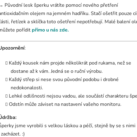
→ Původní lesk šperku vrátíte pomocí nového přetření
antioxidačním olejem na jemném hadříku. Stačí ošetřit pouze c
části, řetízek a sklíčka toto ošetření nepotřebují. Malé balení ol
můžete pořídit
přímo u nás zde.
Upozornění
:
Každý kousek nám projde několikrát pod rukama, než se
dostane až k vám. Jedná se o ruční výrobu.
Každý střep si nese svou původní podobu i drobné
nedokonalosti.
Lehké odlišnosti nejsou vadou, ale součástí charakteru šp
Odstín může záviset na nastavení vašeho monitoru.
Údržba:
Šperky jsme vyrobili s velkou láskou a péčí, stejně by se s nim
i zacházet. :)