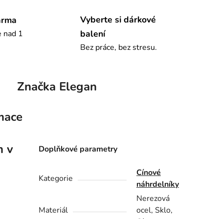
Vyberte si dárkové
arma
balení
e nad 1
Bez práce, bez stresu.
Značka
Elegan
mace
m v
Doplňkové parametry
Cínové
Kategorie
náhrdelníky
Nerezová
Materiál
ocel, Sklo,