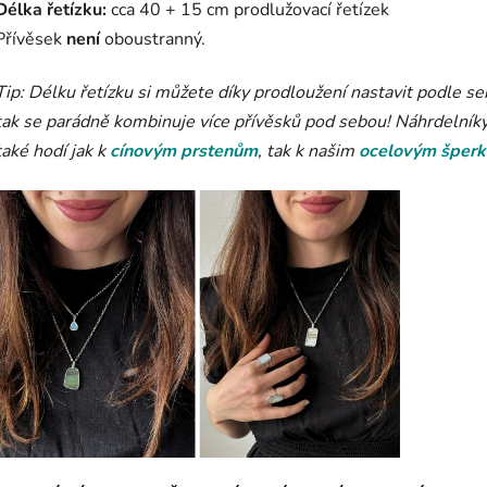
Délka řetízku:
cca 40 + 15 cm prodlužovací řetízek
Přívěsek
není
oboustranný.
Tip: Délku řetízku si můžete díky prodloužení nastavit podle se
tak se parádně kombinuje více přívěsků pod sebou! Náhrdelníky
také hodí jak k
cínovým prstenům
, tak k našim
ocelovým šper