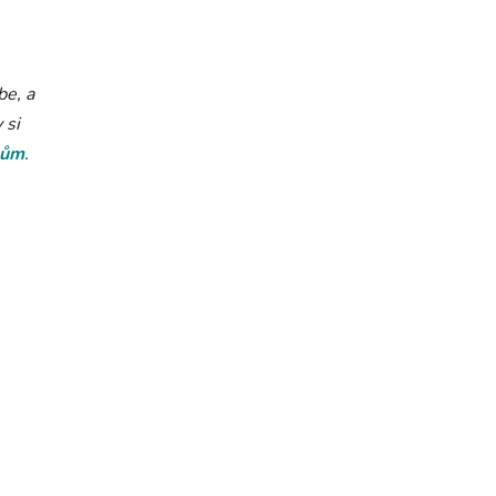
be, a
 si
kům
.