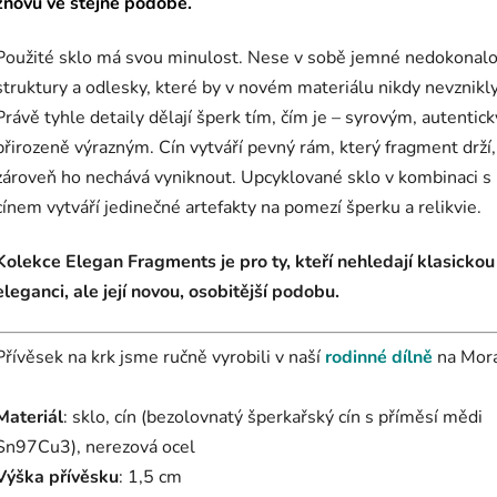
znovu ve stejné podobě.
Použité sklo má svou minulost. Nese v sobě jemné nedokonalo
struktury a odlesky, které by v novém materiálu nikdy nevznikly
Právě tyhle detaily dělají šperk tím, čím je – syrovým, autentic
přirozeně výrazným. Cín vytváří pevný rám, který fragment drží,
zároveň ho nechává vyniknout. Upcyklované sklo v kombinaci s
cínem vytváří jedinečné artefakty na pomezí šperku a relikvie.
Kolekce Elegan Fragments je pro ty, kteří nehledají klasickou
eleganci, ale její novou, osobitější podobu.
Přívěsek na krk jsme ručně vyrobili v naší
rodinné dílně
na Mor
Materiál
: sklo, cín (bezolovnatý šperkařský cín s příměsí mědi
Sn97Cu3), nerezová ocel
Výška přívěsku
: 1,5 cm