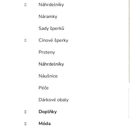
í
Náhrdelníky
p
a
Náramky
n
Sady šperků
e
l
Cínové šperky
Prsteny
Náhrdelníky
Náušnice
Péče
Dárkové obaly
Doplňky
Móda