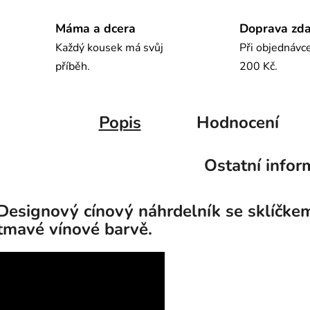
Máma a dcera
Doprava zd
Každý kousek má svůj
Při objednávc
příběh.
200 Kč.
Popis
Hodnocení
Ostatní infor
Designový cínový náhrdelník se sklíčke
tmavé vínové barvě.