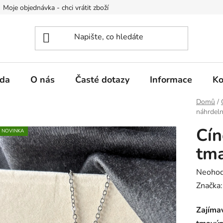
Moje objednávka - chci vrátit zboží
Obchodní podmínky
Po
da
O nás
Časté dotazy
Informace
Ko
Domů
/
náhrdeln
Cín
NOVINKA
tma
Průměr
Neoho
hodnoc
Značka
produk
Zajímav
je