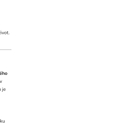
ivot.
ého
v
 je
rku