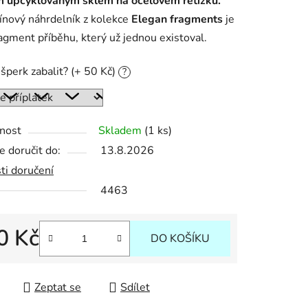
 upcyklovaným sklem na ocelovém řetízku.
ínový náhrdelník z kolekce
Elegan fragments
je
agment příběhu, který už jednou existoval.
ek.
šperk zabalit? (+ 50 Kč)
?
nost
Skladem
(1 ks)
 doručit do:
13.8.2026
ti doručení
4463
0 Kč
DO KOŠÍKU
 cena:
Zeptat se
Sdílet