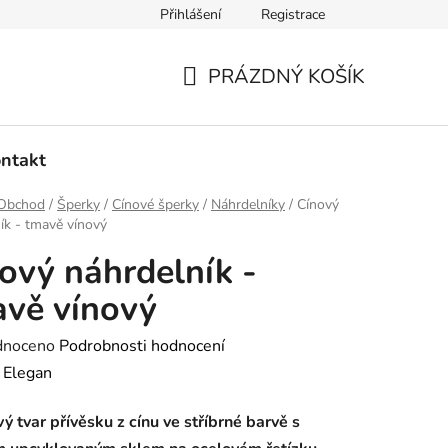
Přihlášení
Registrace
dmínky ochrany osobních údajů
Ověřování recenzí
Hodnoce
PRÁZDNÝ KOŠÍK
NÁKUPNÍ
KOŠÍK
ntakt
Obchod
/
Šperky
/
Cínové šperky
/
Náhrdelníky
/
Cínový
ík - tmavě vínový
ový náhrdelník -
vě vínový
né
dnoceno
Podrobnosti hodnocení
ení
:
Elegan
tu
ý tvar přívěsku z cínu ve stříbrné barvě s