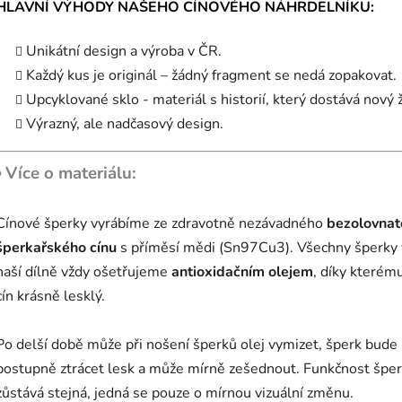
HLAVNÍ VÝHODY NAŠEHO CÍNOVÉHO NÁHRDELNÍKU:
Unikátní design a výroba v ČR.
Každý kus je originál – žádný fragment se nedá zopakovat.
Upcyklované sklo - materiál s historií, který dostává nový ž
Výrazný, ale nadčasový design.
〉 Více o materiálu:
Cínové šperky vyrábíme ze zdravotně nezávadného
bezolovnat
šperkařského cínu
s příměsí mědi (Sn97Cu3). Všechny šperky 
naší dílně vždy ošetřujeme
antioxidačním olejem
, díky kterému
cín krásně lesklý.
Po delší době může při nošení šperků olej vymizet, šperk bude
postupně ztrácet lesk a může mírně zešednout. Funkčnost špe
zůstává stejná, jedná se pouze o mírnou vizuální změnu.