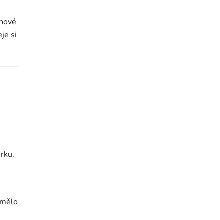
ínové
eje si
erku.
i mělo