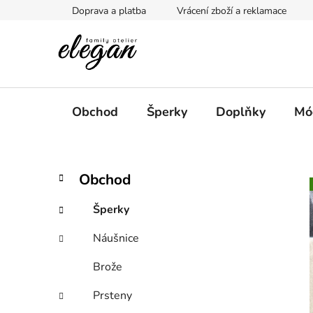
Přejít
Doprava a platba
Vrácení zboží a reklamace
na
obsah
Obchod
Šperky
Doplňky
Mó
P
K
Přeskočit
Obchod
a
kategorie
o
t
s
Šperky
e
t
g
Náušnice
r
o
a
r
Brože
i
n
e
n
Prsteny