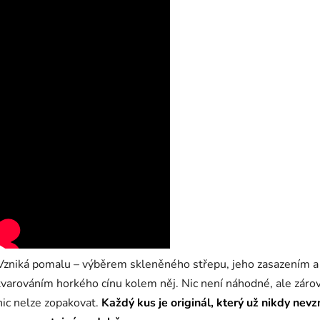
Vzniká pomalu – výběrem skleněného střepu, jeho zasazením a
tvarováním horkého cínu kolem něj. Nic není náhodné, ale záro
nic nelze zopakovat.
Každý kus je originál, který už nikdy nevz