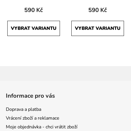
590 Kč
590 Kč
VYBRAT VARIANTU
VYBRAT VARIANTU
Z
á
Informace pro vás
p
a
Doprava a platba
t
Vrácení zboží a reklamace
í
Moje objednávka - chci vrátit zboží