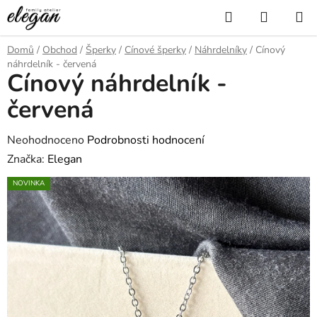
Přejít
Hledat
NÁKUP
na
KOŠÍK
obsah
Domů
/
Obchod
/
Šperky
/
Cínové šperky
/
Náhrdelníky
/
Cínový
náhrdelník - červená
Cínový náhrdelník -
červená
Průměrné
Neohodnoceno
Podrobnosti hodnocení
hodnocení
Značka:
Elegan
produktu
NOVINKA
je
0,0
z
5
hvězdiček.