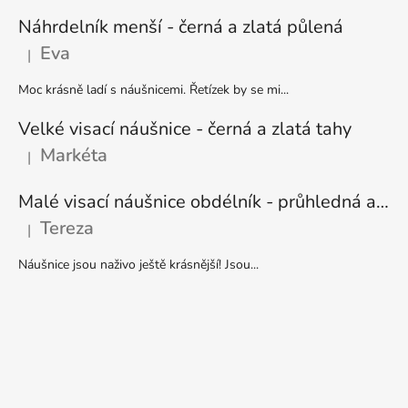
Náhrdelník menší - černá a zlatá půlená
Eva
|
Hodnocení produktu je 5 z 5 hvězdiček.
Moc krásně ladí s náušnicemi. Řetízek by se mi...
Velké visací náušnice - černá a zlatá tahy
Markéta
|
Hodnocení produktu je 5 z 5 hvězdiček.
Malé visací náušnice obdélník - průhledná a stříbrná
Tereza
|
Hodnocení produktu je 5 z 5 hvězdiček.
Náušnice jsou naživo ještě krásnější! Jsou...