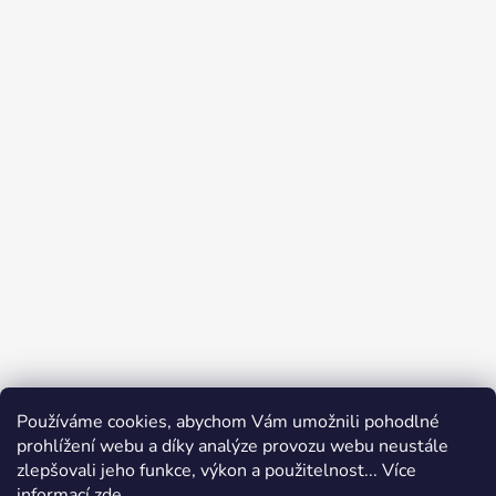
Používáme cookies, abychom Vám umožnili pohodlné
prohlížení webu a díky analýze provozu webu neustále
zlepšovali jeho funkce, výkon a použitelnost... Více
informací
zde
.