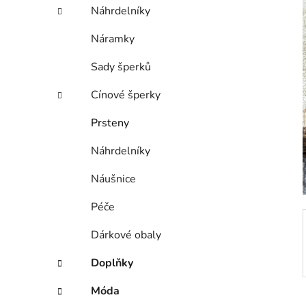
í
Náhrdelníky
p
a
Náramky
n
Sady šperků
e
l
Cínové šperky
Prsteny
Náhrdelníky
Náušnice
Péče
Dárkové obaly
Doplňky
Móda