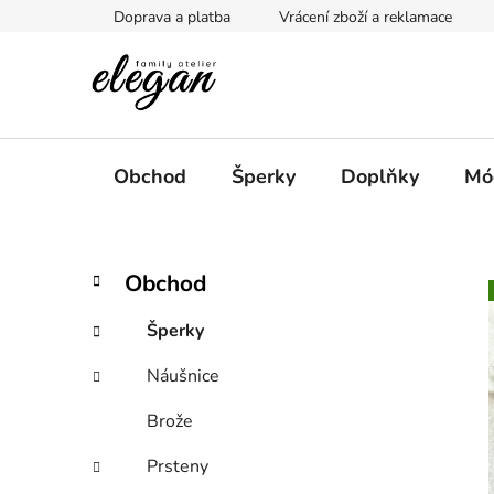
Přejít
Doprava a platba
Vrácení zboží a reklamace
na
obsah
Obchod
Šperky
Doplňky
Mó
P
K
Přeskočit
Obchod
a
kategorie
o
t
s
Šperky
e
t
g
Náušnice
r
o
a
r
Brože
i
n
e
n
Prsteny