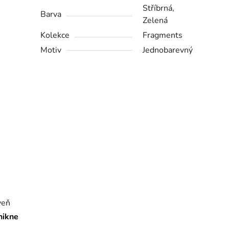
Stříbrná,
Barva
Zelená
Kolekce
Fragments
Motiv
Jednobarevný
veň
nikne