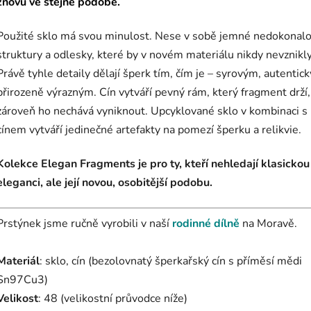
znovu ve stejné podobě.
Použité sklo má svou minulost. Nese v sobě jemné nedokonalo
struktury a odlesky, které by v novém materiálu nikdy nevznikly
Právě tyhle detaily dělají šperk tím, čím je – syrovým, autentic
přirozeně výrazným. Cín vytváří pevný rám, který fragment drží,
zároveň ho nechává vyniknout. Upcyklované sklo v kombinaci s
cínem vytváří jedinečné artefakty na pomezí šperku a relikvie.
Kolekce Elegan Fragments je pro ty, kteří nehledají klasickou
eleganci, ale její novou, osobitější podobu.
Prstýnek jsme ručně vyrobili v naší
rodinné dílně
na Moravě.
Materiál
: sklo, cín (bezolovnatý šperkařský cín s příměsí mědi
Sn97Cu3)
Velikost
: 48 (velikostní průvodce níže)