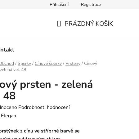
Přihlášení
Registrace
dmínky ochrany osobních údajů
Ověřování recenzí
Hodnoce
PRÁZDNÝ KOŠÍK
NÁKUPNÍ
KOŠÍK
ntakt
Obchod
/
Šperky
/
Cínové šperky
/
Prsteny
/
Cínový
zelená vel. 48
ový prsten - zelená
. 48
né
dnoceno
Podrobnosti hodnocení
ení
:
Elegan
tu
rstýnek z cínu ve stříbrné barvě se