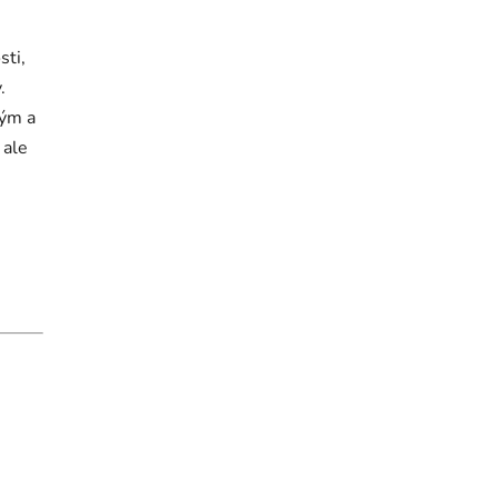
sti,
.
kým a
 ale