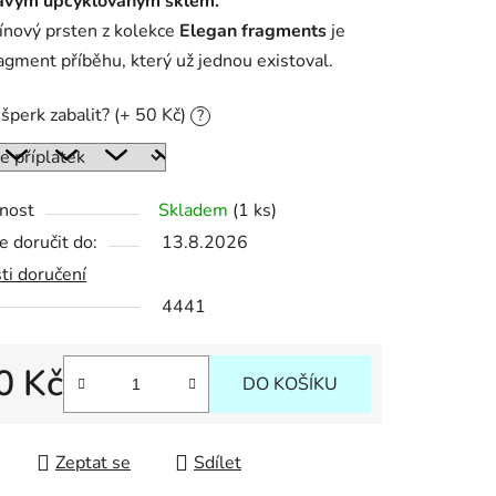
avým upcyklovaným sklem.
ínový prsten z kolekce
Elegan fragments
je
agment příběhu, který už jednou existoval.
ek.
šperk zabalit? (+ 50 Kč)
?
nost
Skladem
(1 ks)
 doručit do:
13.8.2026
ti doručení
4441
0 Kč
DO KOŠÍKU
 cena:
Zeptat se
Sdílet