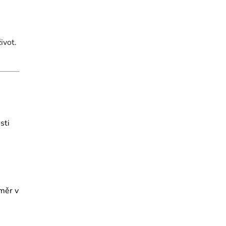
ivot.
sti
ůměr v
.