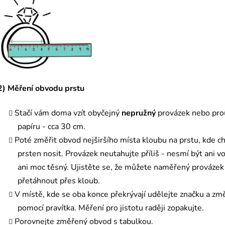
2) Měření obvodu prstu
Stačí vám doma vzít obyčejný
nepružný
provázek nebo pro
papíru - cca 30 cm.
Poté změřit obvod nejširšího místa kloubu na prstu, kde c
prsten nosit. Provázek neutahujte příliš - nesmí být ani vo
ani moc těsný. Ujistěte se, že můžete naměřený provázek
přetáhnout přes kloub.
V místě, kde se oba konce překrývají udělejte značku a zm
pomocí pravítka. Měření pro jistotu raději zopakujte.
Porovnejte změřený obvod s tabulkou.