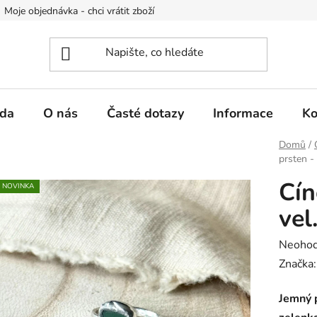
Moje objednávka - chci vrátit zboží
Obchodní podmínky
Po
da
O nás
Časté dotazy
Informace
Ko
Domů
/
prsten - 
Cín
NOVINKA
vel
Průměr
Neoho
hodnoc
Značka
produk
Jemný p
je