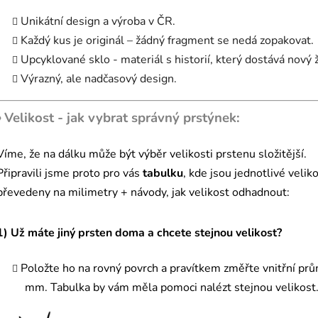
Unikátní design a výroba v ČR.
Každý kus je originál – žádný fragment se nedá zopakovat.
Upcyklované sklo - materiál s historií, který dostává nový ž
Výrazný, ale nadčasový design.
〉 Velikost - jak vybrat správný prstýnek:
Víme, že na dálku může být výběr velikosti prstenu složitější.
Připravili jsme proto pro vás
tabulku
, kde jsou jednotlivé veliko
převedeny na milimetry + návody, jak velikost odhadnout:
1) Už máte jiný prsten doma a chcete stejnou velikost?
Položte ho na rovný povrch a pravítkem změřte vnitřní pr
mm. Tabulka by vám měla pomoci nalézt stejnou velikost