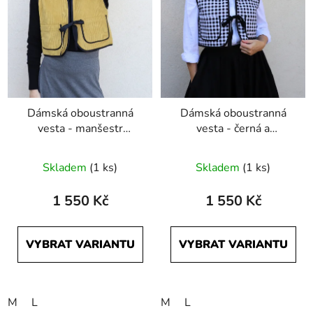
Dámská oboustranná
Dámská oboustranná
vesta - manšestr
vesta - černá a
hořčicová a černá
černobílé káro
Skladem
(1 ks)
Skladem
(1 ks)
1 550 Kč
1 550 Kč
VYBRAT VARIANTU
VYBRAT VARIANTU
M
L
M
L