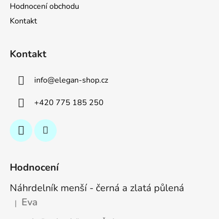
Hodnocení obchodu
Kontakt
Kontakt
info
@
elegan-shop.cz
+420 775 185 250
Hodnocení
Náhrdelník menší - černá a zlatá půlená
Eva
|
Hodnocení produktu je 5 z 5 hvězdiček.