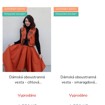
AUTORSKÝ MOTIV
AUTORSKÝ MOTIV
POSLEDNÍ KOUSKY
POSLEDNÍ KOUSKY
Dámská oboustranná
Dámská oboustranná
vesta - cihlová
vesta - smaragdová
Počmáraná a černá
Počmáraná a černá
Průměrné
Vyprodáno
Vyprodáno
hodnocení
produktu