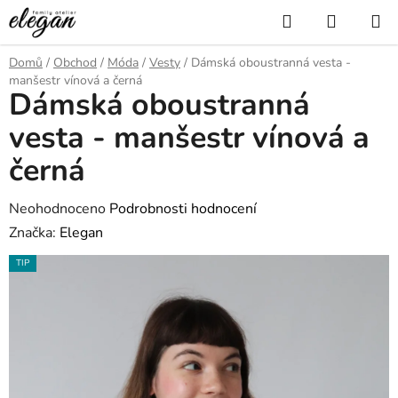
Přejít
Hledat
NÁKUP
na
KOŠÍK
obsah
Domů
/
Obchod
/
Móda
/
Vesty
/
Dámská oboustranná vesta -
manšestr vínová a černá
Dámská oboustranná
vesta - manšestr vínová a
černá
Průměrné
Neohodnoceno
Podrobnosti hodnocení
hodnocení
Značka:
Elegan
produktu
TIP
je
0,0
z
5
hvězdiček.