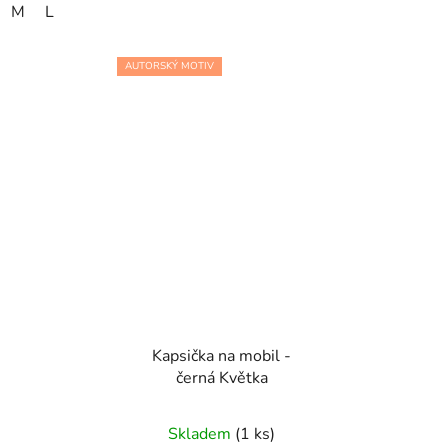
M
L
AUTORSKÝ MOTIV
Kapsička na mobil -
černá Květka
Skladem
(1 ks)