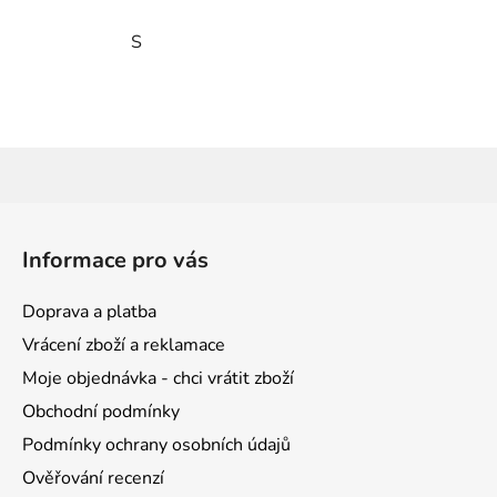
S
Z
á
Informace pro vás
p
a
Doprava a platba
t
Vrácení zboží a reklamace
í
Moje objednávka - chci vrátit zboží
Obchodní podmínky
Podmínky ochrany osobních údajů
Ověřování recenzí