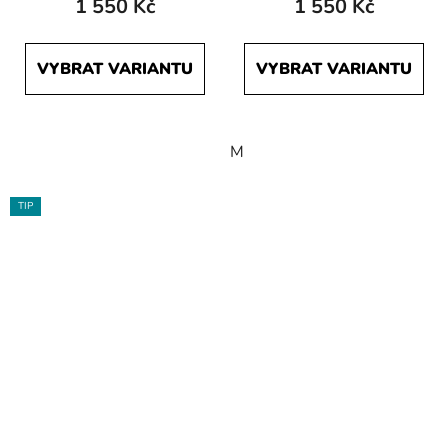
1 550 Kč
1 550 Kč
je
5,0
VYBRAT VARIANTU
VYBRAT VARIANTU
z
5
hvězdiček.
M
TIP