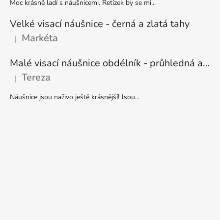
Moc krásně ladí s náušnicemi. Řetízek by se mi...
Velké visací náušnice - černá a zlatá tahy
Markéta
|
Hodnocení produktu je 5 z 5 hvězdiček.
Malé visací náušnice obdélník - průhledná a stříbrná
Tereza
|
Hodnocení produktu je 5 z 5 hvězdiček.
Náušnice jsou naživo ještě krásnější! Jsou...