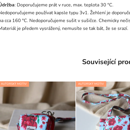
Údržba
: Doporučujeme prát v ruce, max. teplota 30 °C.
Nedoporučujeme používat kapsle typu 3v1. Žehlení je doporuč
na cca 160 °C. Nedoporučujeme sušit v sušičce. Chemicky nečist
Materiál je předem vysrážený, nemusíte se tak bát, že se srazí.
Související pr
AUTORSKÝ MOTIV
AUTORSKÝ MOTIV