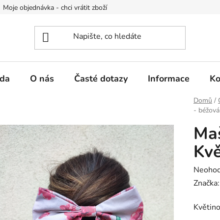
Moje objednávka - chci vrátit zboží
Obchodní podmínky
Po
da
O nás
Časté dotazy
Informace
Ko
Domů
/
- béžová
Maš
Kvě
Průměr
Neoho
hodnoc
Značka
produk
Květino
je