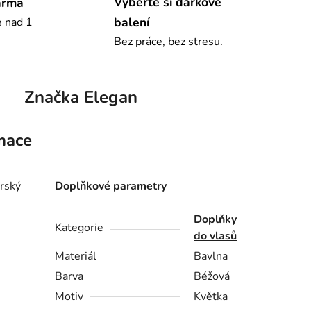
Vyberte si dárkové
arma
balení
e nad 1
Bez práce, bez stresu.
Značka
Elegan
mace
orský
Doplňkové parametry
Doplňky
Kategorie
do vlasů
Materiál
Bavlna
Barva
Béžová
Motiv
Květka