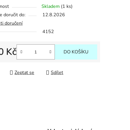
nost
Skladem
(1 ks)
 doručit do:
12.8.2026
ti doručení
ek.
4152
0 Kč
DO KOŠÍKU
 cena:
Zeptat se
Sdílet