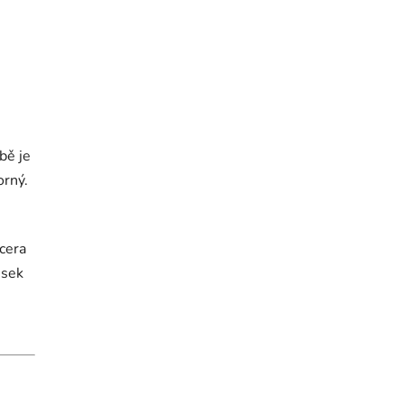
bě je
orný.
cera
usek