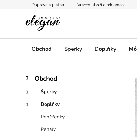
Přejít
Doprava a platba
Vrácení zboží a reklamace
na
obsah
Obchod
Šperky
Doplňky
Mó
P
K
Přeskočit
Obchod
a
kategorie
o
t
s
Šperky
e
t
g
Doplňky
r
o
a
r
Peněženky
i
n
e
n
Penály