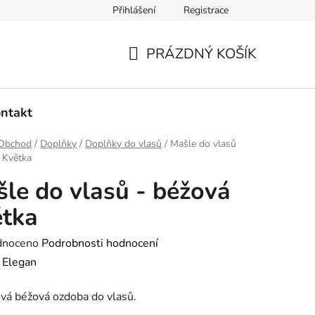
Přihlášení
Registrace
dmínky ochrany osobních údajů
Ověřování recenzí
Hodnoce
PRÁZDNÝ KOŠÍK
NÁKUPNÍ
KOŠÍK
ntakt
Obchod
/
Doplňky
/
Doplňky do vlasů
/
Mašle do vlasů
 Květka
le do vlasů - béžová
tka
né
dnoceno
Podrobnosti hodnocení
ení
:
Elegan
tu
vá béžová ozdoba do vlasů.