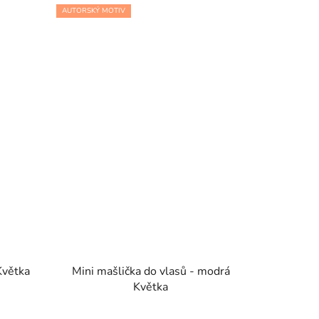
AUTORSKÝ MOTIV
Květka
Mini mašlička do vlasů - modrá
Květka