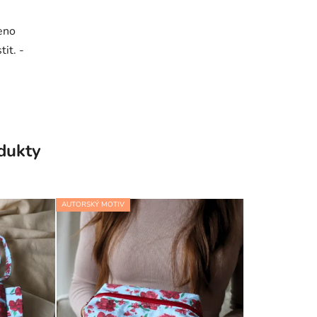
eno
it. -
odukty
AUTORSKÝ MOTIV