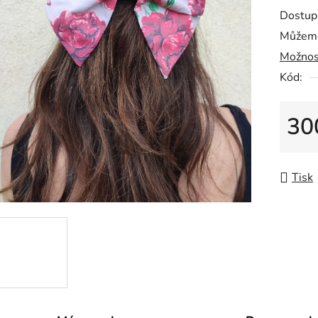
0,0
Dostup
z
Můžeme
5
Možnos
hvězdič
Kód:
30
Měrná
Tisk