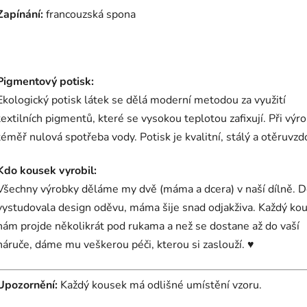
Zapínání:
francouzská spona
Pigmentový potisk:
Ekologický potisk látek se dělá moderní metodou za využití
textilních pigmentů, které se vysokou teplotou zafixují. Při výro
téměř nulová spotřeba vody. Potisk je kvalitní, stálý a otěruvzd
Kdo kousek vyrobil:
Všechny výrobky děláme my dvě (máma a dcera) v naší dílně. D
vystudovala design oděvu, máma šije snad odjakživa. Každý ko
nám projde několikrát pod rukama a než se dostane až do vaší
náruče, dáme mu veškerou péči, kterou si zaslouží. ♥
Upozornění:
Každý kousek má odlišné umístění vzoru.