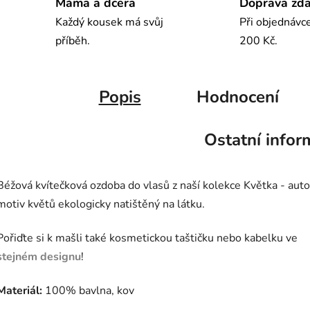
Máma a dcera
Doprava zd
Každý kousek má svůj
Při objednávc
příběh.
200 Kč.
Popis
Hodnocení
Ostatní infor
Béžová kvítečková ozdoba do vlasů z naší kolekce Květka - aut
motiv květů ekologicky natištěný na látku.
Pořiďte si k mašli také kosmetickou taštičku nebo kabelku ve
stejném designu
!
Materiál:
100% bavlna, kov