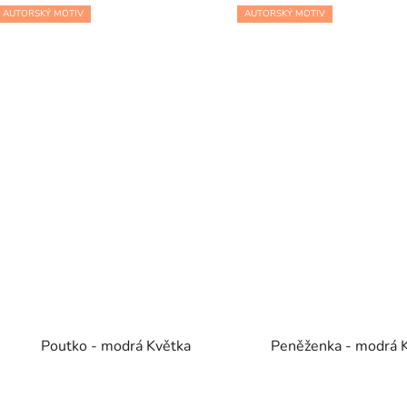
AUTORSKÝ MOTIV
AUTORSKÝ MOTIV
Poutko - modrá Květka
Peněženka - modrá 