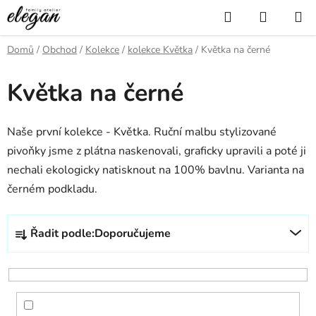
Přejít
Hledat
NÁKUP
na
KOŠÍK
obsah
Domů
/
Obchod
/
Kolekce
/
kolekce Květka
/
Květka na černé
Květka na černé
Naše první kolekce - Květka. Ruční malbu stylizované
pivoňky jsme z plátna naskenovali, graficky upravili a poté ji
nechali ekologicky natisknout na 100% bavlnu. Varianta na
černém podkladu.
Ř
Řadit podle:
Doporučujeme
a
z
e
n
í