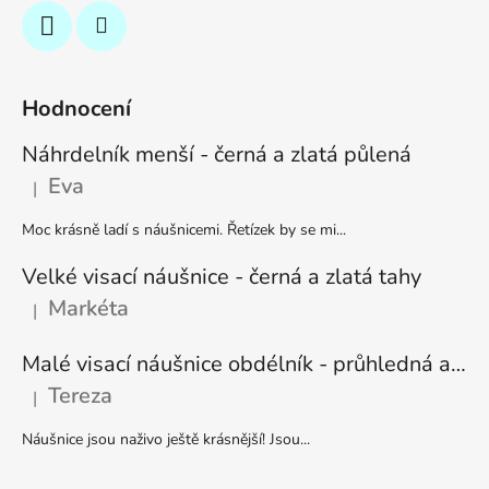
Hodnocení
Náhrdelník menší - černá a zlatá půlená
Eva
|
Hodnocení produktu je 5 z 5 hvězdiček.
Moc krásně ladí s náušnicemi. Řetízek by se mi...
Velké visací náušnice - černá a zlatá tahy
Markéta
|
Hodnocení produktu je 5 z 5 hvězdiček.
Malé visací náušnice obdélník - průhledná a stříbrná
Tereza
|
Hodnocení produktu je 5 z 5 hvězdiček.
Náušnice jsou naživo ještě krásnější! Jsou...