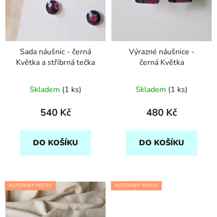
d
u
k
t
Sada náušnic - černá
Výrazné náušnice -
ů
Květka a stříbrná tečka
černá Květka
Skladem
(1 ks)
Skladem
(1 ks)
540 Kč
480 Kč
DO KOŠÍKU
DO KOŠÍKU
AUTORSKÝ MOTIV
AUTORSKÝ MOTIV