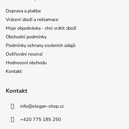
p
a
Doprava a platba
t
Vrácení zboží a reklamace
í
Moje objednávka - chci vrátit zboží
Obchodní podmínky
Podmínky ochrany osobních údajů
Ověřování recenzí
Hodnocení obchodu
Kontakt
Kontakt
info
@
elegan-shop.cz
+420 775 185 250