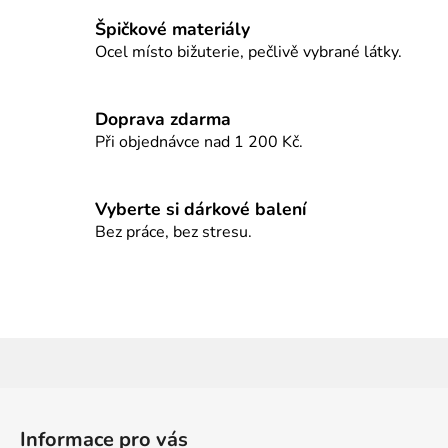
k
Špičkové materiály
y
Ocel místo bižuterie, pečlivě vybrané látky.
v
ý
p
Doprava zdarma
i
Při objednávce nad 1 200 Kč.
s
u
Vyberte si dárkové balení
Bez práce, bez stresu.
Z
á
Informace pro vás