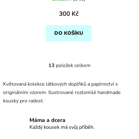
300 Kč
DO KOŠÍKU
13
položek celkem
O
v
l
Květovaná kolekce látkových doplňků a papírnictví s
á
originálním vzorem. Ilustrované roztomilé handmade
d
kousky pro radost.
a
c
í
Máma a dcera
p
Každý kousek má svůj příběh.
r
v